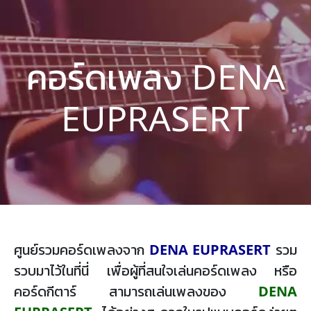
คอร์ดเพลง DENA
EUPRASERT
ศูนย์รวมคอร์ดเพลงจาก
DENA EUPRASERT
รวม
รวบมาไว้ในที่นี่ เพื่อผู้ที่สนใจเล่นคอร์ดเพลง หรือ
คอร์ดกีตาร์ สามารถเล่นเพลงของ
DENA