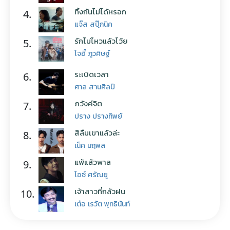
ทิ้งกันไม่ได้หรอก
4.
แจ๊ส สปุ๊กนิค
รักไม่ไหวแล้วโว้ย
5.
โจอี้ ภูวศิษฐ์
ระเบิดเวลา
6.
ศาล สานศิลป์
ภวังค์จิต
7.
ปราง ปรางทิพย์
สิลืมเขาแล้วล่ะ
8.
เน็ค นฤพล
แพ้แล้วพาล
9.
ไอซ์ ศรัณยู
เจ้าสาวที่กลัวฝน
10.
เต๋อ เรวัต พุทธินันท์