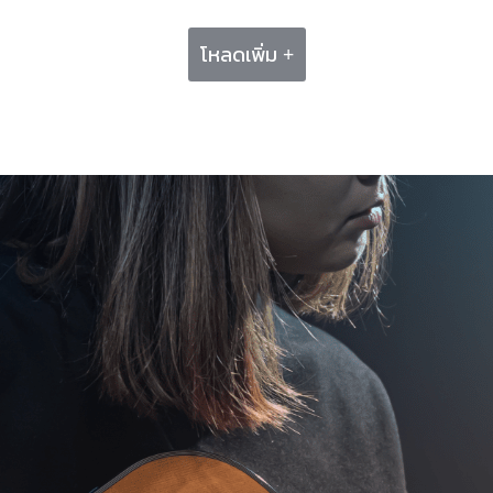
โหลดเพิ่ม +