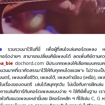
e
รวมรวบมาไว้ในที่นี่ เพื่อผู้ที่สนใจเล่นคอร์ดเพลง
อร์ดง่ายๆ สามารถเปลี่ยนคีย์เพลงได้ ลดเพิ่มคีย์ตามคว
a_bie
dochord.com มีประเภทเพลงให้เลือกแบบครบครั
นวนมากที่เราคัดสรรมาไว้ให้กับทุกคนโดยเฉพาะ ไม่ว่าจะ
ร์, เพลงเพื่อชีวิต, เพลงใต้, เพลงกำเมือง (เหนือ), เพล
ในเรื่องของดนตรี เล่นได้สนุกทุกวัน ไม่เบื่อกับการฝึก
องการเล่นกีตาร์กับคอร์ดเพลงแบบง่าย ๆ ใช้คีย์พื้นฐาน เรา
งกังวลใจกับแนวเพลงเหล่านี้เลย มีคอร์ดหลัก ๆ ที่ใช้เช่น C