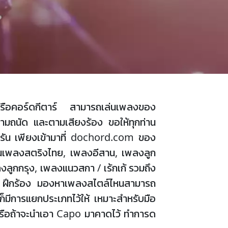
 หรือคอร์ดกีตาร์ สามารถเล่นเพลงของ
ามถนัด และตามเสียงร้อง ขอให้ทุกท่าน
น เพียงเข้ามาที่ dochord.com ของ
เป็นเพลงสตริงไทย, เพลงอีสาน, เพลงลูก
งลูกกรุง, เพลงแนวสกา / เร้กเก้ รวมถึง
เล่น ฝึกร้อง มองหาเพลงสไตล์ไหนสามารถ
ก็มีการแยกประเภทไว้ให้ เหมาะสำหรับมือ
, G หรือถ้าจะนำเอา Capo มาคาดไว้ ทำการด