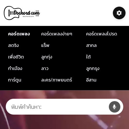
คอร์ดเพลง
คอร์ดเพลงง่ายๆ
คอร์ดเพลงโปรด
สตริง
แร็พ
สากล
เพื่อชีวิต
ลูกทุ่ง
ใต้
กำเมือง
ลาว
ลูกกรุง
การ์ตูน
ละคร/ภาพยนตร์
อีสาน