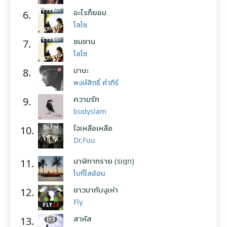
อะไรก็ยอม
6.
โลโซ
ซมซาน
7.
โลโซ
มานะ
8.
พงษ์สิทธิ์ คำภีร์
ความรัก
9.
bodyslam
ใจเหลือเหลือ
10.
Dr.Fuu
นาฬิกาทราย (sign)
11.
โบกี้ไลอ้อน
ชาวนากับงูเห่า
12.
Fly
สาหัส
13.