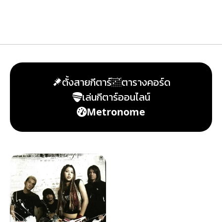
ตั้งสายกีตาร์
ตารางคอร์ด
เล่นกีตาร์ออนไลน์
Metronome