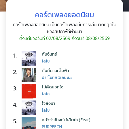
คอร์ดเพลงยอดนิยม
คอร์ดเพลงยอดนิยม เป็นคอร์ดเพลงที่มีการเล่นมากที่สุดใน
ช่วงสัปดาห์ที่ผ่านมา
ตั้งแต่ช่วงวันที่ 02/08/2569 ถึงวันที่ 08/08/2569
คืนจันทร์
1.
โลโซ
คืนที่ดาวเต็มฟ้า
2.
ปราโมทย์ วิเลปะนะ
ไม่คิดนอกใจ
3.
โลโซ
ใจสั่งมา
4.
โลโซ
กลัวว่าฉันจะไม่เสียใจ (Fear)
5.
PURPEECH