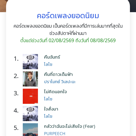
คอร์ดเพลงยอดนิยม
คอร์ดเพลงยอดนิยม เป็นคอร์ดเพลงที่มีการเล่นมากที่สุดใน
ช่วงสัปดาห์ที่ผ่านมา
ตั้งแต่ช่วงวันที่ 02/08/2569 ถึงวันที่ 08/08/2569
คืนจันทร์
1.
โลโซ
คืนที่ดาวเต็มฟ้า
2.
ปราโมทย์ วิเลปะนะ
ไม่คิดนอกใจ
3.
โลโซ
ใจสั่งมา
4.
โลโซ
กลัวว่าฉันจะไม่เสียใจ (Fear)
5.
PURPEECH