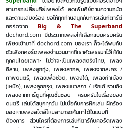
Superband
ได้อย่างสะดวกในรูปแบบคอร์ดง่ายๆ
สามารถเปลี่ยนคีย์เพลงได้ ลดเพิ่มคีย์ตามความถนัด
และตามเสียงร้อง ขอให้ทุกท่านสนุกกับการเล่นกีตาร์ตี
คอร์ดจาก
Big & The Superband
dochord.com มีประเภทเพลงให้เลือกแบบครบครัน
เพียงเข้ามาที่ dochord.com ของเรา ก็จะได้พบกับ
ตัวเลือกคอร์ดเพลงจำนวนมากที่เราคัดสรรมาไว้ให้กับ
ทุกคนโดยเฉพาะ ไม่ว่าจะเป็นเพลงสตริงไทย, เพลง
อีสาน, เพลงลูกทุ่ง, เพลงสากล, เพลงจากละคร /
ภาพยนตร์, เพลงเพื่อชีวิต, เพลงใต้, เพลงกำเมือง
(เหนือ), เพลงลูกกรุง, เพลงแนวสกา / เร้กเก้ รวมถึง
เพลงจากการ์ตูนที่คุณชื่นชอบ ครบครันในเรื่องของ
ดนตรี เล่นได้สนุกทุกวัน ไม่เบื่อกับการฝึกเล่น ฝึกร้อง
มองหาเพลงสไตล์ไหนสามารถค้นหาได้ในแบบที่
ต้องการ ส่วนใครที่ต้องการเล่นกีตาร์กับคอร์ดเพลง