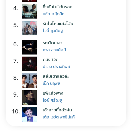
ทิ้งกันไม่ได้หรอก
4.
แจ๊ส สปุ๊กนิค
รักไม่ไหวแล้วโว้ย
5.
โจอี้ ภูวศิษฐ์
ระเบิดเวลา
6.
ศาล สานศิลป์
ภวังค์จิต
7.
ปราง ปรางทิพย์
สิลืมเขาแล้วล่ะ
8.
เน็ค นฤพล
แพ้แล้วพาล
9.
ไอซ์ ศรัณยู
เจ้าสาวที่กลัวฝน
10.
เต๋อ เรวัต พุทธินันท์