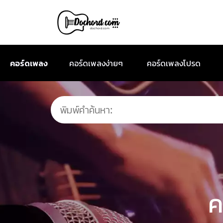
คอร์ดเพลง
คอร์ดเพลงง่ายๆ
คอร์ดเพลงโปรด
ค