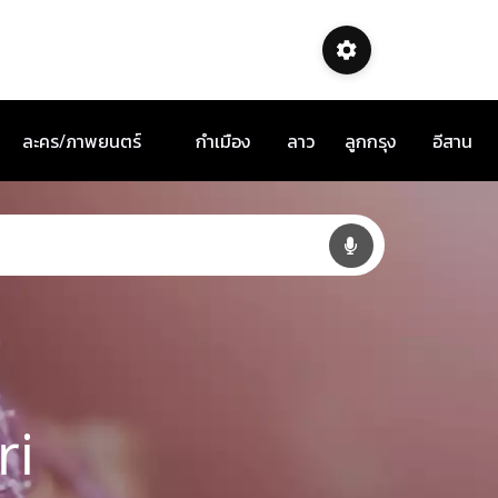
ละคร/ภาพยนตร์
กำเมือง
ลาว
ลูกกรุง
อีสาน
ri