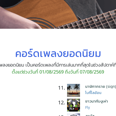
คอร์ดเพลงยอดนิยม
พลงยอดนิยม เป็นคอร์ดเพลงที่มีการเล่นมากที่สุดในช่วงสัปดาห์ที
ตั้งแต่ช่วงวันที่ 01/08/2569 ถึงวันที่ 07/08/2569
นาฬิกาทราย (sign
11.
โบกี้ไลอ้อน
ชาวนากับงูเห่า
12.
Fly
สาหัส