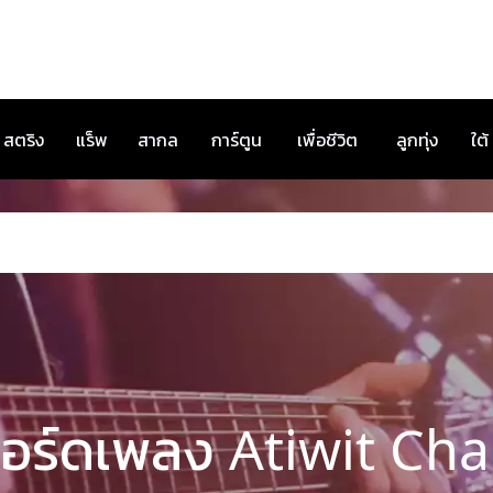
สตริง
แร็พ
สากล
การ์ตูน
เพื่อชีวิต
ลูกทุ่ง
ใต้
อร์ดเพลง Atiwit Cha