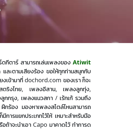
อคอร์ดกีตาร์ สามารถเล่นเพลงของ
Atiwit
และตามเสียงร้อง ขอให้ทุกท่านสนุกกับ
งเข้ามาที่ dochord.com ของเรา ก็จะ
ลงสตริงไทย, เพลงอีสาน, เพลงลูกทุ่ง,
ูกกรุง, เพลงแนวสกา / เร้กเก้ รวมถึง
เล่น ฝึกร้อง มองหาเพลงสไตล์ไหนสามารถ
ก็มีการแยกประเภทไว้ให้ เหมาะสำหรับมือ
, G หรือถ้าจะนำเอา Capo มาคาดไว้ ทำการด