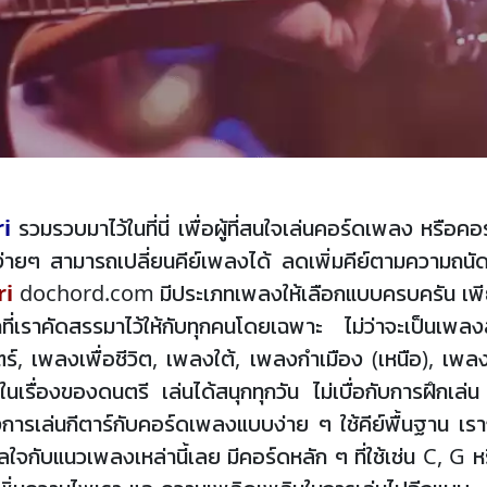
ri
รวมรวบมาไว้ในที่นี่ เพื่อผู้ที่สนใจเล่นคอร์ดเพลง หรื
ายๆ สามารถเปลี่ยนคีย์เพลงได้ ลดเพิ่มคีย์ตามความถนัด 
ri
dochord.com มีประเภทเพลงให้เลือกแบบครบครัน เพีย
ี่เราคัดสรรมาไว้ให้กับทุกคนโดยเฉพาะ ไม่ว่าจะเป็นเพ
เพลงเพื่อชีวิต, เพลงใต้, เพลงกำเมือง (เหนือ), เพลงล
ในเรื่องของดนตรี เล่นได้สนุกทุกวัน ไม่เบื่อกับการฝึก
องการเล่นกีตาร์กับคอร์ดเพลงแบบง่าย ๆ ใช้คีย์พื้นฐาน เรา
งกังวลใจกับแนวเพลงเหล่านี้เลย มีคอร์ดหลัก ๆ ที่ใช้เช่น C