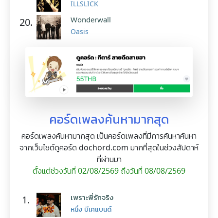
ILLSLICK
Wonderwall
20.
Oasis
คอร์ดเพลงค้นหามากสุด
คอร์ดเพลงค้นหามากสุด เป็นคอร์ดเพลงที่มีการค้นหาค้นหา
จากเว็บไซต์ดูคอร์ด dochord.com มากที่สุดในช่วงสัปดาห์
ที่ผ่านมา
ตั้งแต่ช่วงวันที่ 02/08/2569 ถึงวันที่ 08/08/2569
เพราะพี่รักจริง
1.
หนึ่ง บีเคแบนด์