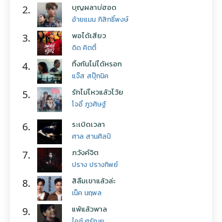
บุญผลาบ่ฮอด
2.
อ้ายแมน ภิสิทธิ์พงษ์
พอได้เสียว
3.
ดิด คิตตี้
ทิ้งกันไม่ได้หรอก
4.
แจ๊ส สปุ๊กนิค
รักไม่ไหวแล้วโว้ย
5.
โจอี้ ภูวศิษฐ์
ระเบิดเวลา
6.
ศาล สานศิลป์
ภวังค์จิต
7.
ปราง ปรางทิพย์
สิลืมเขาแล้วล่ะ
8.
เน็ค นฤพล
แพ้แล้วพาล
9.
ไอซ์ ศรัณยู