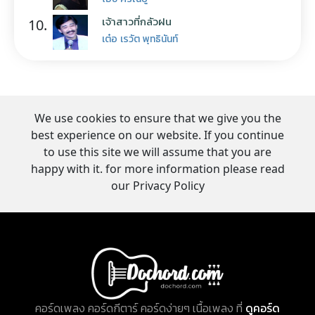
เจ้าสาวที่กลัวฝน
10.
เต๋อ เรวัต พุทธินันท์
We use cookies to ensure that we give you the
best experience on our website. If you continue
to use this site we will assume that you are
happy with it. for more information please read
our Privacy Policy
คอร์ดเพลง คอร์ดกีตาร์ คอร์ดง่ายๆ เนื้อเพลง ที่
ดูคอร์ด