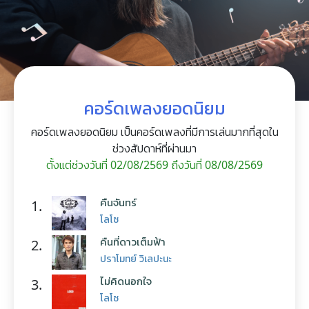
คอร์ดเพลงยอดนิยม
คอร์ดเพลงยอดนิยม เป็นคอร์ดเพลงที่มีการเล่นมากที่สุดใน
ช่วงสัปดาห์ที่ผ่านมา
ตั้งแต่ช่วงวันที่ 02/08/2569 ถึงวันที่ 08/08/2569
คืนจันทร์
1.
โลโซ
คืนที่ดาวเต็มฟ้า
2.
ปราโมทย์ วิเลปะนะ
ไม่คิดนอกใจ
3.
โลโซ