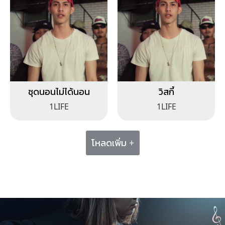
ชุดนอนไม่ได้นอน
วิสกี้
1LIFE
1LIFE
โหลดเพิ่ม +