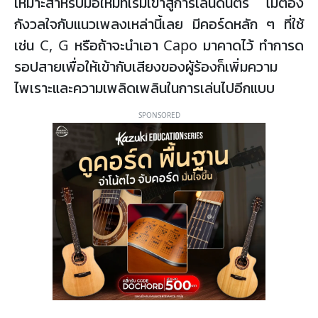
เหมาะสำหรับมือใหม่ที่เริ่มเข้าสู่การเล่นดนตรี ไม่ต้อง
กังวลใจกับแนวเพลงเหล่านี้เลย มีคอร์ดหลัก ๆ ที่ใช้
เช่น C, G หรือถ้าจะนำเอา Capo มาคาดไว้ ทำการด
รอปสายเพื่อให้เข้ากับเสียงของผู้ร้องก็เพิ่มความ
ไพเราะและความเพลิดเพลินในการเล่นไปอีกแบบ
SPONSORED