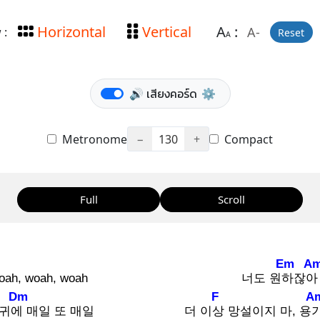
Horizontal
Vertical
A
:
A-
 :
Reset
A
🔊 เสียงคอร์ด
⚙️
Metronome
−
130
+
Compact
Full
Scroll
Em
A
oah, woah, woah
너도 원하
잖
Dm
F
A
귀에
매일 또 매일
더 이상
망설이지 마, 용