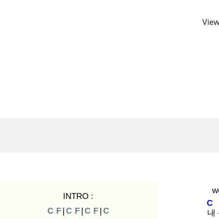
View
w
INTRO :
C
C
F
|
C
F
|
C
F
|
C
내