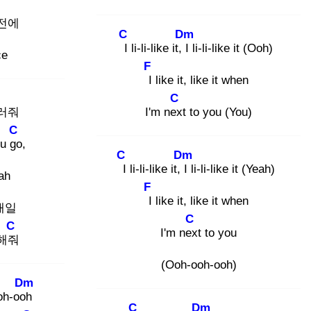
전에
C
Dm
I
li-li-like it, I
li-li-like it (Ooh)
ce
F
I
like it, like it when
C
러줘
I'm nex
t to you (You)
C
ou go
,
C
Dm
I
li-li-like it, I
li-li-like it (Yeah)
ah
F
I
like it, like it when
매일
C
C
I'm nex
t to you
 해줘
(Ooh-ooh-ooh)
Dm
oh-ooh
C
Dm