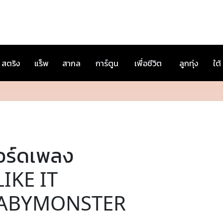
สตริง
แร็พ
สากล
การ์ตูน
เพื่อชีวิต
ลูกทุ่ง
ใต้
อร์ดเพลง
LIKE IT
ABYMONSTER