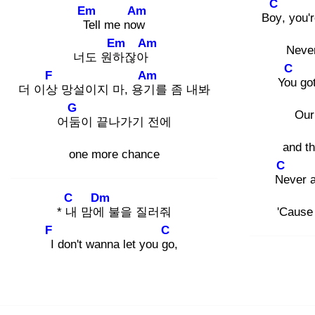
C
Em
Am
Boy
, you'r
Te
ll me now
Em
Am
Never
너도 원하
잖아
C
F
Am
You
got
더 이상
망설이지 마, 용기
를 좀 내봐
G
Our 
어둠
이 끝나가기 전에
and th
one more chance
C
Ne
ver 
C
Dm
* 내
맘에
불을 질러줘
'Cause
F
C
I
don't wanna let you go
,