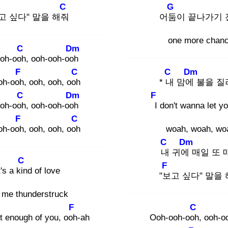
C
G
고 싶다" 말을 해줘
어둠
이 끝나가기 
one more chan
C
Dm
oh-ooh
, ooh-ooh-ooh
F
C
C
Dm
oh-ooh
, ooh, ooh, ooh
* 내
맘에
불을 질
C
Dm
F
oh-ooh
, ooh-ooh-ooh
I
don't wanna let y
F
C
oh-ooh
, ooh, ooh, ooh
woah, woah, wo
C
Dm
내
귀에
매일 또 
C
F
t's a kin
d of love
"보
고 싶다" 말을
 me thunderstruck
F
C
et enough of you, ooh
-ah
Ooh-ooh-ooh
, ooh-o