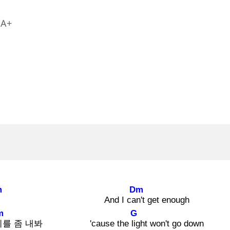
A+
m
Dm
아
And I can'
t get enough
m
G
기
를 좀 내봐
'cause the lig
ht won't go down