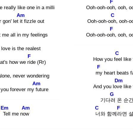
F
e really like one in a milli
Ooh-ooh-ooh
, ooh, o
Am
C
 gon' let it
fizzle out
Ooh-ooh-ooh
, ooh-o
F
 me all in my feelings
Ooh-ooh-ooh
, ooh, o
love is the realest
C
F
How you fee
l like
at's how we rid
e (Rr)
F
my
heart bеats f
alone, never wondering
Dm
Am
And you love
like 
 you forever my fu
ture
G
기다려
온 순
Em
Am
C
F
Te
ll me now
너
와 함께라
면 