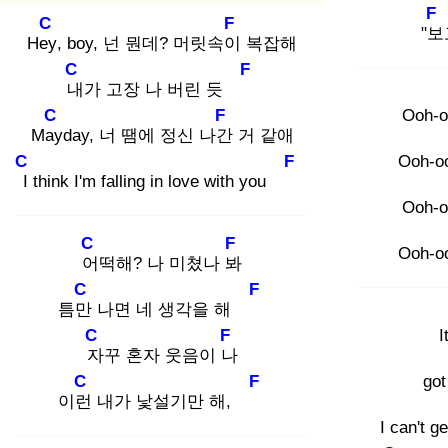
F
C
F
"보
Hey
, boy, 넌 뭔데? 머릿속이
복잡해
C
F
내
가 고장 나 버린 듯
C
F
Ooh-o
May
day, 너 땜에 정신 나간
거 같애
C
F
Ooh-o
I
think I'm falling in love with you
Ooh-o
C
F
Ooh-o
어
떡해? 나 미쳤나 봐
C
F
틈만
나면 네 생각을 해
C
F
I
자
꾸 혼자 웃음이 나
C
F
got
이런
내가 낯설기만 해,
I can't g