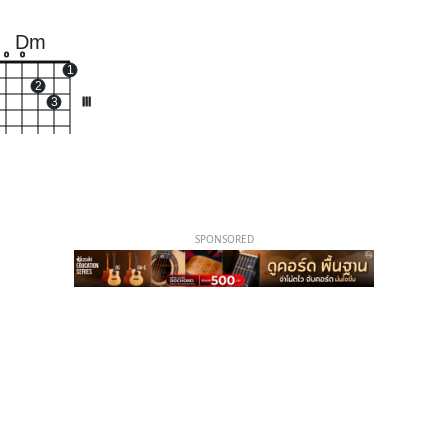
Dm
o
o
1
2
3
III
SPONSORED