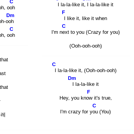
C
I
la-la-like it, I
la-la-like it
oh, ooh
F
Dm
I
like it, like it when
oh-ooh
C
C
I'm nex
t to you (Crazy for you)
oh, ooh
(Ooh-ooh-ooh)
 that
C
I
la-la-like it, (Ooh-ooh-ooh)
ast
Dm
I
la-la-like it
that
F
Hey, you know
it's true,
간
C
I'm crazy for you
(You)
설레