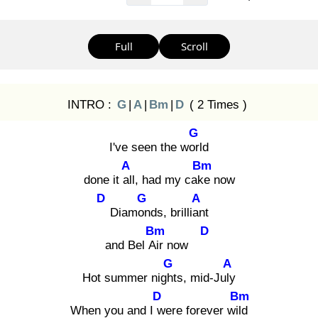
Full
Scroll
INTRO :
G
|
A
|
Bm
|
D
( 2 Times )
G
I've seen the worl
d
A
Bm
done it all
, had my cake
now
D
G
A
Diamon
ds, brillian
t
Bm
D
and Bel Air
now
G
A
Hot summer night
s, mid-July
D
Bm
When you and I w
ere forever wild