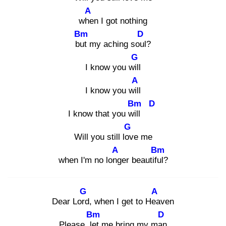
A
whe
n I got nothing
Bm
D
but
my aching soul
?
G
I know you will
A
I know you will
Bm
D
I know that you will
G
Will you still lov
e me
A
Bm
when I'm no long
er beautiful
?
G
A
Dear Lord
, when I get to Hea
ven
Bm
D
Please, let
me bring my man