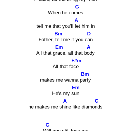
G
When he come
s
A
tell me that you'll let
him in
Bm
D
Father, tell
me if you can
Em
A
All that grac
e, all that bod
y
F#m
All that face
Bm
makes me wanna part
y
Em
He's my sun
A
C
he makes me shin
e like diamond
s
G
Will
you still love me