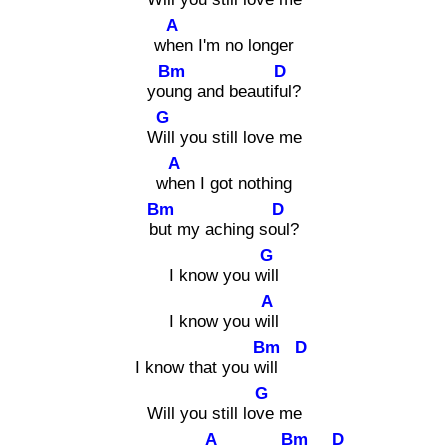
A
whe
n I'm no longer
Bm
D
youn
g and beautiful
?
G
Will
you still love me
A
whe
n I got nothing
Bm
D
but
my aching soul
?
G
I know you will
A
I know you will
Bm
D
I know that you will
G
Will you still love
me
A
Bm
D