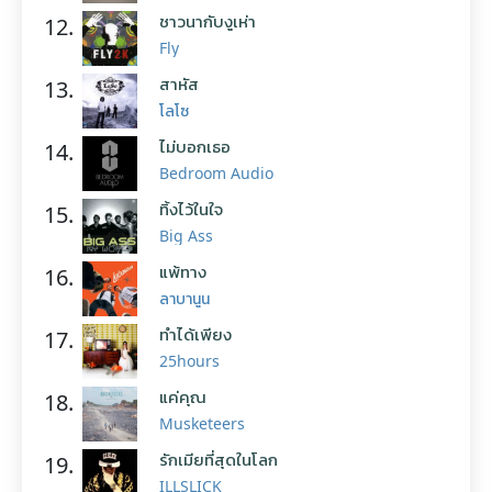
ชาวนากับงูเห่า
12.
Fly
สาหัส
13.
โลโซ
ไม่บอกเธอ
14.
Bedroom Audio
ทิ้งไว้ในใจ
15.
Big Ass
แพ้ทาง
16.
ลาบานูน
ทำได้เพียง
17.
25hours
แค่คุณ
18.
Musketeers
รักเมียที่สุดในโลก
19.
ILLSLICK