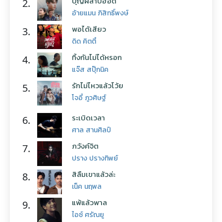
บุญผลาบ่ฮอด
2.
อ้ายแมน ภิสิทธิ์พงษ์
พอได้เสียว
3.
ดิด คิตตี้
ทิ้งกันไม่ได้หรอก
4.
แจ๊ส สปุ๊กนิค
รักไม่ไหวแล้วโว้ย
5.
โจอี้ ภูวศิษฐ์
ระเบิดเวลา
6.
ศาล สานศิลป์
ภวังค์จิต
7.
ปราง ปรางทิพย์
สิลืมเขาแล้วล่ะ
8.
เน็ค นฤพล
แพ้แล้วพาล
9.
ไอซ์ ศรัณยู