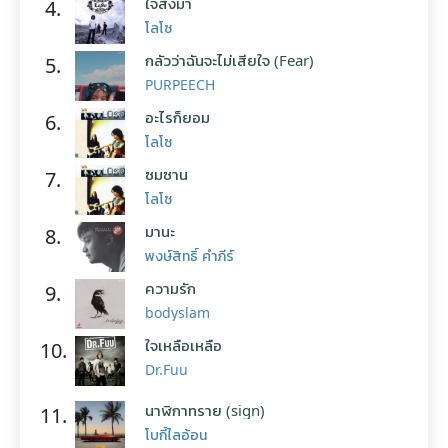
ใจสั่งมา
4.
โลโซ
กลัวว่าฉันจะไม่เสียใจ (Fear)
5.
PURPEECH
อะไรก็ยอม
6.
โลโซ
ซมซาน
7.
โลโซ
มานะ
8.
พงษ์สิทธิ์ คำภีร์
ความรัก
9.
bodyslam
ใจเหลือเหลือ
10.
Dr.Fuu
นาฬิกาทราย (sign)
11.
โบกี้ไลอ้อน