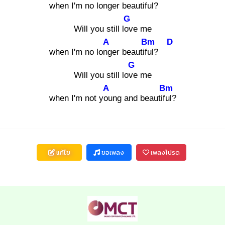
when I'm no long
er beautiful
?
G
Will you still lov
e me
A
Bm
D
when I'm no long
er beautiful
?
G
Will you still love
me
A
Bm
when I'm not you
ng and beautiful
?
แก้ไข
ขอเพลง
เพลงโปรด