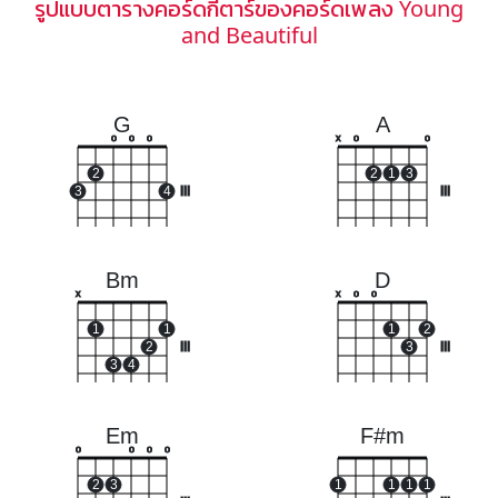
รูปแบบตารางคอร์ดกีตาร์ของคอร์ดเพลง Young
and Beautiful
G
A
o
o
o
x
o
o
2
2
1
3
3
4
III
III
Bm
D
x
x
o
o
1
1
1
2
2
III
3
III
3
4
Em
F#m
o
o
o
o
2
3
1
1
1
1