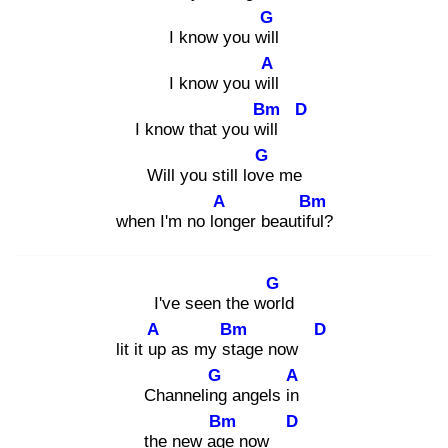
G
I know you will
A
I know you will
Bm
D
I know that you will
G
Will you still love
me
A
Bm
when I'm no lon
ger beautiful
?
G
I've seen the worl
d
A
Bm
D
lit it up
as my sta
ge now
G
A
Channeling
angels in
Bm
D
the new age
now