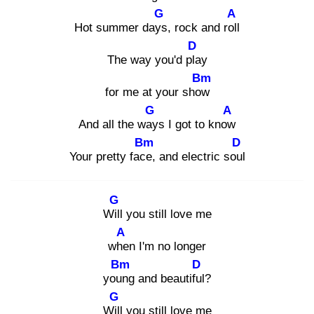
G
A
Hot summer days
, rock and roll
D
The way you'd pla
y
Bm
for me at your show
G
A
And all the way
s I got to know
Bm
D
Your pretty face
, and electric soul
G
Will
you still love me
A
whe
n I'm no longer
Bm
D
youn
g and beautiful
?
G
Will
you still love me