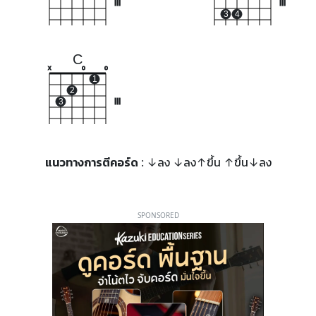
III
III
3
4
C
x
o
o
1
2
3
III
แนวทางการตีคอร์ด
: ↓ลง ↓ลง↑ขึ้น ↑ขึ้น↓ลง
SPONSORED