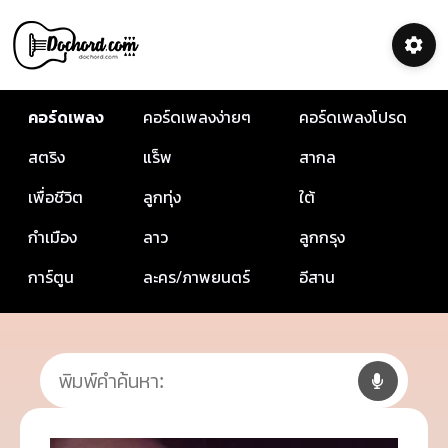
คอร์ดเพลง
คอร์ดเพลงง่ายๆ
คอร์ดเพลงโปรด
สตริง
แร็พ
สากล
เพื่อชีวิต
ลูกทุ่ง
ใต้
กำเมือง
ลาว
ลูกกรุง
การ์ตูน
ละคร/ภาพยนตร์
อีสาน