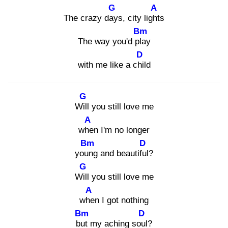
G
A
The crazy day
s, city light
s
Bm
The way you'd pla
y
D
with me like a chil
d
G
Will
you still love me
A
whe
n I'm no longer
Bm
D
youn
g and beautiful
?
G
Will
you still love me
A
whe
n I got nothing
Bm
D
but
my aching soul
?