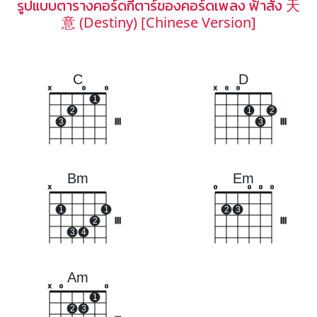
รูปแบบตารางคอร์ดกีตาร์ของคอร์ดเพลง ฟ้าสั่ง 天
意 (Destiny) [Chinese Version]
C
D
x
o
o
x
o
o
1
2
1
2
3
III
3
III
Bm
Em
x
o
o
o
o
1
1
2
3
2
III
III
3
4
Am
x
o
o
1
2
3