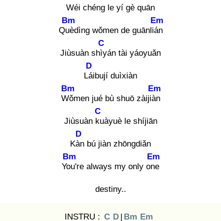
Wéi chéng le yí gè quān
Bm
Em
Què
dìng wǒmen de guānlián
C
Jiùsuàn shìy
án tài yáoyuǎn
D
Lái
bují duìxiàn
Bm
Em
Wǒ
men jué bù shuō zàijiàn
C
Jiùsuàn ku
àyuè le shíjiān
D
Kàn
bú jiàn zhōngdiǎn
Bm
Em
You
're always my only one
destiny..
INSTRU :
C
D
|
Bm
Em