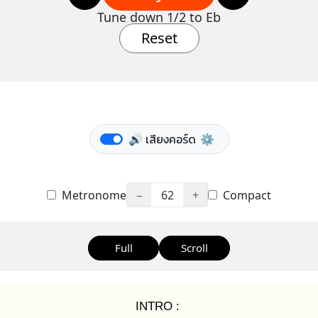
Tune down 1/2 to Eb
Reset
🔊 เสียงคอร์ด
⚙️
Metronome
−
62
+
Compact
Full
Scroll
INTRO :