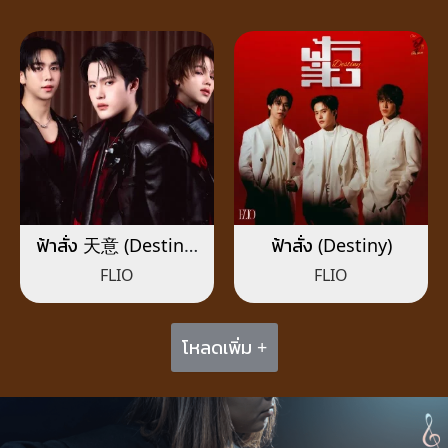
ฟ้าสั่ง 天意 (Destiny)
ฟ้าสั่ง (Destiny)
[Chinese Version]
FLIO
FLIO
โหลดเพิ่ม +