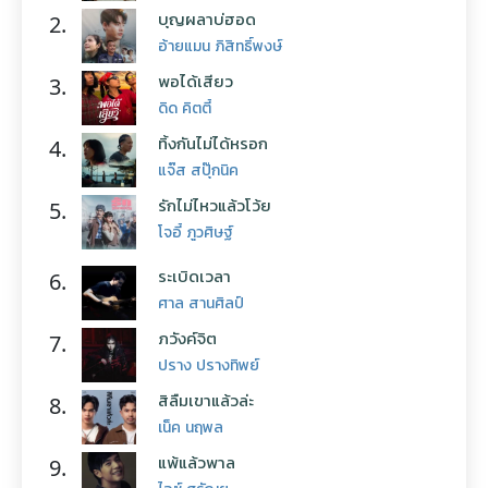
บุญผลาบ่ฮอด
2.
อ้ายแมน ภิสิทธิ์พงษ์
พอได้เสียว
3.
ดิด คิตตี้
ทิ้งกันไม่ได้หรอก
4.
แจ๊ส สปุ๊กนิค
รักไม่ไหวแล้วโว้ย
5.
โจอี้ ภูวศิษฐ์
ระเบิดเวลา
6.
ศาล สานศิลป์
ภวังค์จิต
7.
ปราง ปรางทิพย์
สิลืมเขาแล้วล่ะ
8.
เน็ค นฤพล
แพ้แล้วพาล
9.