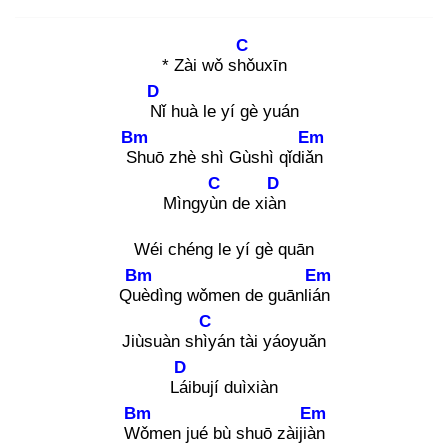
C
* Zài wǒ shǒ
uxīn
D
Nǐ
huà le yí gè yuán
Bm
Em
Sh
uō zhè shì Gùshì qǐdiǎn
C
D
Mìngyùn
de xiàn
Wéi chéng le yí gè quān
Bm
Em
Què
dìng wǒmen de guānlián
C
Jiùsuàn shìy
án tài yáoyuǎn
D
Lái
bují duìxiàn
Bm
Em
Wǒ
men jué bù shuō zàijiàn