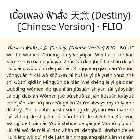
เนื้อเพลง ฟ้าสั่ง 天意 (Destiny)
[Chinese Version] ·
FLIO
เนื้อเพลง ฟ้าสั่ง 天意 (Destiny) [Chinese Version] FLIO :
Bù zhī
wèi hé wǒmen Zhùdìng nà yīkè yùjiàn Wèi hé nǐ de liǎn
Nàme shúxī nàme yàoyǎn Zhàn zài dēnghuǒ lánshān de yè
Huíxiǎng wǒ duì nǐ de juànliàn Xīngguāng qiǎnjuǎn Yī shùn
yǒngyuǎn * Zài wǒ shǒuxīn Nǐ huà le yí gè yuán Shuō zhè
shì Gùshì qǐdiǎn Mìngyùn de xiàn Wéi chéng le yí gè quān
Quèdìng wǒmen de guānlián Jiùsuàn shìyán tài yáoyuǎn
Láibují duìxiàn Wǒmen jué bù shuō zàijiàn Jiùsuàn kuàyuè
le shíjiān Kàn bú jiàn zhōngdiǎn You're always my only one
destiny.. Shì qiǎohé háishì sùmìng de yìyuàn Wǒ niànzhe
jìyì zhōng de shīpiān Lái dào le nǐ de shēnbiān Bù céng
wàngjì de huàmiàn Wúfǎ shìhuái de gǎnjué Mòmò qíqiú nǐ
Liú zài wǒ de měi yì tiān Zhàn zài dēnghuǒ lánshān de yè
Huíxiǎng wǒ duì nǐ de juànliàn Xīngguāng qiǎnjuǎn Yī shùn