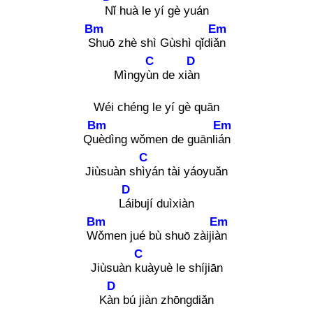
Nǐ
huà le yí gè yuán
Bm
Em
Sh
uō zhè shì Gùshì qǐdiǎn
C
D
Mìngyùn
de xiàn
Wéi chéng le yí gè quān
Bm
Em
Què
dìng wǒmen de guānlián
C
Jiùsuàn shìy
án tài yáoyuǎn
D
Lái
bují duìxiàn
Bm
Em
Wǒ
men jué bù shuō zàijiàn
C
Jiùsuàn ku
àyuè le shíjiān
D
Kàn
bú jiàn zhōngdiǎn