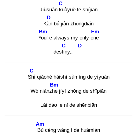
C
Jiùsuàn ku
àyuè le shíjiān
D
Kàn
bú jiàn zhōngdiǎn
Bm
Em
You
're always my only one
C
D
destin
y..
C
Shì
qiǎohé háishì sùmìng de yìyuàn
Bm
Wǒ niànzhe
jìyì zhōng de shīpiān
Lái dào le nǐ de shēnbiān
Am
Bù
céng wàngjì de huàmiàn