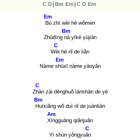
C
D
|
Bm
Em
|
C
D
Em
Em
Bù
zhī wèi hé wǒmen
Bm
Zhùdìng nà
yīkè yùjiàn
C
Wèi
hé nǐ de liǎn
Em
Nàme shú
xī nàme yàoyǎn
C
Zhà
n zài dēnghuǒ lánshān de yè
Bm
Hu
íxiǎng wǒ duì nǐ de juànliàn
Am
Xīn
gguāng qiǎnjuǎn
C
Yī shùn yǒngyuǎn