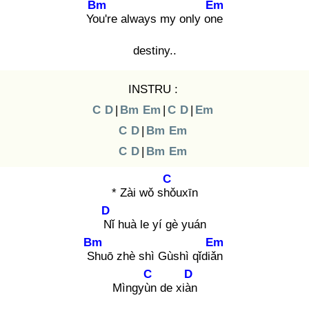
Bm
Em
You
're always my only one
destiny..
INSTRU :
C
D
|
Bm
Em
|
C
D
|
Em
C
D
|
Bm
Em
C
D
|
Bm
Em
C
* Zài wǒ shǒ
uxīn
D
Nǐ
huà le yí gè yuán
Bm
Em
Sh
uō zhè shì Gùshì qǐdiǎn
C
D
Mìngyùn
de xiàn