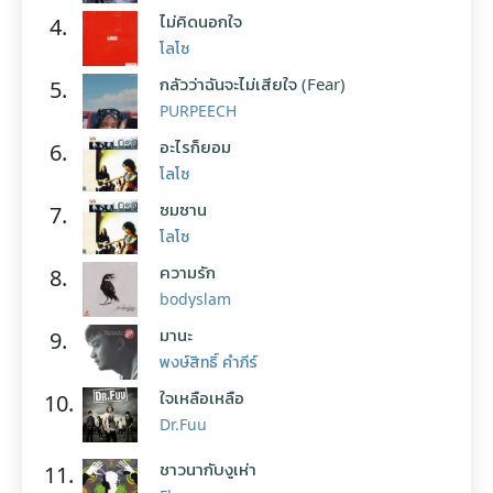
ไม่คิดนอกใจ
4.
โลโซ
กลัวว่าฉันจะไม่เสียใจ (Fear)
5.
PURPEECH
อะไรก็ยอม
6.
โลโซ
ซมซาน
7.
โลโซ
ความรัก
8.
bodyslam
มานะ
9.
พงษ์สิทธิ์ คำภีร์
ใจเหลือเหลือ
10.
Dr.Fuu
ชาวนากับงูเห่า
11.