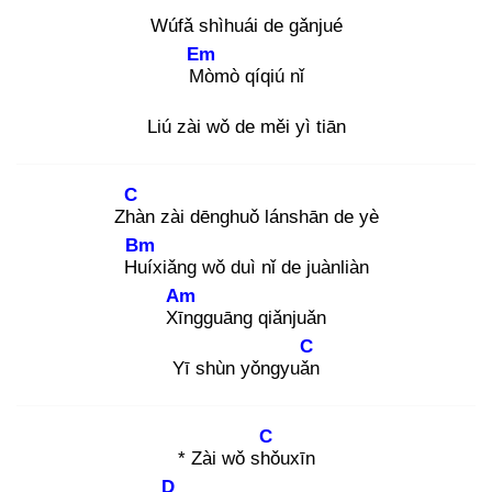
Wúfǎ shìhuái de gǎnjué
Em
Mò
mò qíqiú nǐ
Liú zài wǒ de měi yì tiān
C
Zhà
n zài dēnghuǒ lánshān de yè
Bm
Huí
xiǎng wǒ duì nǐ de juànliàn
Am
Xīn
gguāng qiǎnjuǎn
C
Yī shùn yǒngyuǎn
C
* Zài wǒ shǒ
uxīn
D