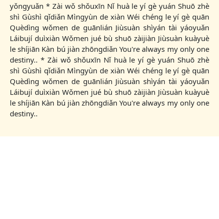
yǒngyuǎn * Zài wǒ shǒuxīn Nǐ huà le yí gè yuán Shuō zhè
shì Gùshì qǐdiǎn Mìngyùn de xiàn Wéi chéng le yí gè quān
Quèdìng wǒmen de guānlián Jiùsuàn shìyán tài yáoyuǎn
Láibují duìxiàn Wǒmen jué bù shuō zàijiàn Jiùsuàn kuàyuè
le shíjiān Kàn bú jiàn zhōngdiǎn You're always my only one
destiny.. * Zài wǒ shǒuxīn Nǐ huà le yí gè yuán Shuō zhè
shì Gùshì qǐdiǎn Mìngyùn de xiàn Wéi chéng le yí gè quān
Quèdìng wǒmen de guānlián Jiùsuàn shìyán tài yáoyuǎn
Láibují duìxiàn Wǒmen jué bù shuō zàijiàn Jiùsuàn kuàyuè
le shíjiān Kàn bú jiàn zhōngdiǎn You're always my only one
destiny..