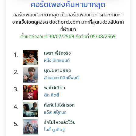
คอร์ดเพลงค้นหามากสุด
คอร์ดเพลงค้นหามากสุด เป็นคอร์ดเพลงที่มีการค้นหาค้นหา
จากเว็บไซต์ดูคอร์ด dochord.com มากที่สุดในช่วงสัปดาห์
ที่ผ่านมา
ตั้งแต่ช่วงวันที่ 30/07/2569 ถึงวันที่ 05/08/2569
เพราะพี่รักจริง
1.
หนึ่ง บีเคแบนด์
บุญผลาบ่ฮอด
2.
อ้ายแมน ภิสิทธิ์พงษ์
พอได้เสียว
3.
ดิด คิตตี้
ทิ้งกันไม่ได้หรอก
4.
แจ๊ส สปุ๊กนิค
รักไม่ไหวแล้วโว้ย
5.
โจอี้ ภูวศิษฐ์