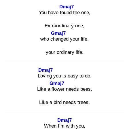
Dmaj7
You have fou
nd the one,
Extraordinary one,
Gmaj7
who cha
nged your life,
your ordinary life.
Dmaj7
Lov
ing you is easy to do.
Gmaj7
Like a flo
wer needs bees.
Like a bird needs trees.
Dmaj7
When I’m
with you,