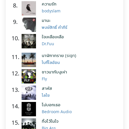
ความรัก
8.
bodyslam
มานะ
9.
พงษ์สิทธิ์ คำภีร์
ใจเหลือเหลือ
10.
Dr.Fuu
นาฬิกาทราย (sign)
11.
โบกี้ไลอ้อน
ชาวนากับงูเห่า
12.
Fly
สาหัส
13.
โลโซ
ไม่บอกเธอ
14.
Bedroom Audio
ทิ้งไว้ในใจ
15.
Big Ass