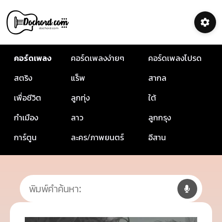
คอร์ดเพลง
คอร์ดเพลงง่ายๆ
คอร์ดเพลงโปรด
สตริง
แร็พ
สากล
เพื่อชีวิต
ลูกทุ่ง
ใต้
กำเมือง
ลาว
ลูกกรุง
การ์ตูน
ละคร/ภาพยนตร์
อีสาน