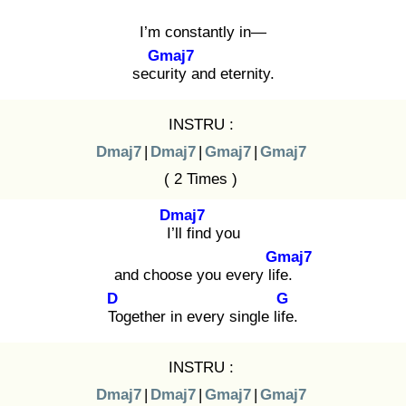
I’m constantly in—
Gmaj7
secur
ity and eternity.
INSTRU :
Dmaj7
|
Dmaj7
|
Gmaj7
|
Gmaj7
( 2 Times )
Dmaj7
I’ll
find you
Gmaj7
and choose you every life
.
D
G
To
gether in every single life
.
INSTRU :
Dmaj7
|
Dmaj7
|
Gmaj7
|
Gmaj7