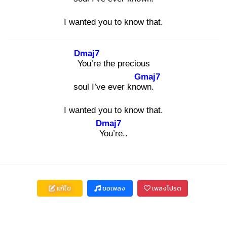
I wanted you to know that.
Dmaj7
Yo
u’re the precious
Gmaj7
soul I’ve ever know
n.
I wanted you to know that.
Dmaj7
Yo
u’re..
แก้ไข
ขอเพลง
เพลงโปรด