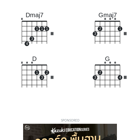
Dmaj7
Gmaj7
x
o
o
o
1
1
1
2
1
III
3
III
3
4
D
G
x
o
o
o
o
o
1
2
2
3
III
3
4
III
SPONSORED