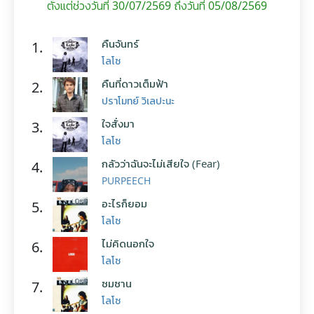
ตั้งแต่ช่วงวันที่ 30/07/2569 ถึงวันที่ 05/08/2569
คืนจันทร์
1.
โลโซ
คืนที่ดาวเต็มฟ้า
2.
ปราโมทย์ วิเลปะนะ
ใจสั่งมา
3.
โลโซ
กลัวว่าฉันจะไม่เสียใจ (Fear)
4.
PURPEECH
อะไรก็ยอม
5.
โลโซ
ไม่คิดนอกใจ
6.
โลโซ
ซมซาน
7.
โลโซ