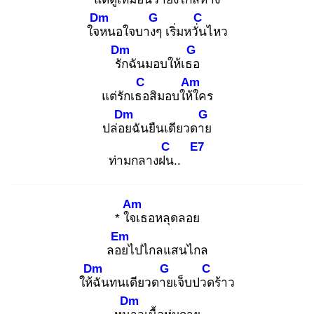
Dm
G
C
ใจห
นอใจบางๆ
เริ่มหวั่น
ไหว
Dm
G
รัก
ฉันมอบให้เธอ
C
Am
แต่รักเธอ
สิมอบให้ใ
คร
Dm
G
ปล่อย
ฉันยืนเดียวดาย
C
E7
ท่ามกลางฝน
..
Am
* ใจเ
ธอหลุดลอย
Em
ลอย
ไปไกลแสนไกล
Dm
G
C
ให้ฉั
นทนเดียวดาย
เจ็บปวด
ร้าว
Dm