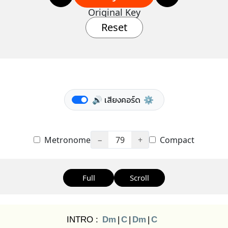
Original Key
Reset
🔊 เสียงคอร์ด
⚙️
Metronome
−
79
+
Compact
Full
Scroll
INTRO :
Dm
|
C
|
Dm
|
C