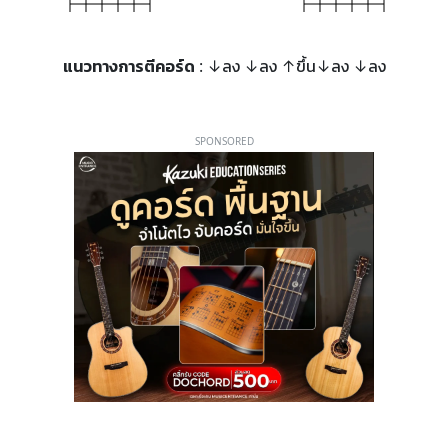
แนวทางการตีคอร์ด
: ↓ลง ↓ลง ↑ขึ้น↓ลง ↓ลง
SPONSORED