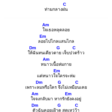
C
ท่ามกลางฝน
Am
ใจเ
ธอหลุดลอย
Em
ลอย
ไปไกลแสนไกล
Dm
G
C
ให้ฉั
นทนเดียวดาย
เจ็บปวด
ร้าว
Am
หนา
วเนื้อห่มกาย
Em
แต่หนาวใจใ
ครจะห่ม
Dm
G
C
เพราะลม
หรือใคร จึง
ไม่เหมือน
เคย
Am
Em
ใจจ
งกลับมา หากรักยัง
คงอยู่
Dm
G
C
ตัว
ฉันคอยเฝ้าดู
สุดเหว่ว้า