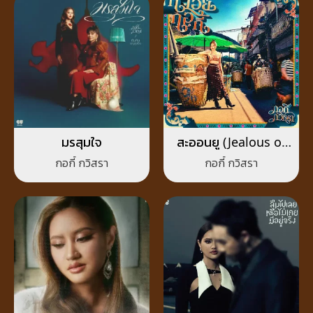
มรสุมใจ
สะออนยู (Jealous of
You)
กอกี้ กวิสรา
กอกี้ กวิสรา