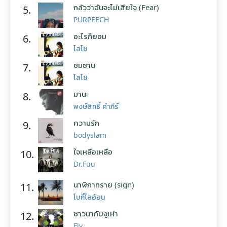
กลัวว่าฉันจะไม่เสียใจ (Fear)
5.
PURPEECH
อะไรก็ยอม
6.
โลโซ
ซมซาน
7.
โลโซ
มานะ
8.
พงษ์สิทธิ์ คำภีร์
ความรัก
9.
bodyslam
ใจเหลือเหลือ
10.
Dr.Fuu
นาฬิกาทราย (sign)
11.
โบกี้ไลอ้อน
ชาวนากับงูเห่า
12.
Fly