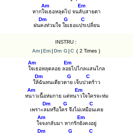
Am
Em
หากใจเ
ธอหลุดไป จนลับ
สายตา
Dm
G
C
ฝนคง
ท่วมใจ ใยเ
ธอแปรเ
ปลี่ยน
INSTRU :
Am
|
Em
|
Dm
G
|
C
( 2 Times )
Am
Em
ใจเ
ธอหลุดลอย ลอย
ไปไกลแสนไกล
Dm
G
C
ให้ฉั
นทนเดียวดาย
เจ็บปวด
ร้าว
Am
Em
หนา
วเนื้อห่มกาย แต่หนาว
ใจใครจะห่ม
Dm
G
C
เพราะลม
หรือใคร
จึงไม่เหมือน
เคย
Am
Em
ใจจ
งกลับมา หากรักยัง
คงอยู่
Dm
G
C