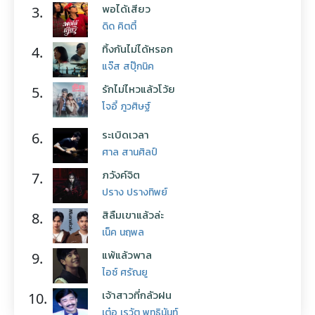
พอได้เสียว
3.
ดิด คิตตี้
ทิ้งกันไม่ได้หรอก
4.
แจ๊ส สปุ๊กนิค
รักไม่ไหวแล้วโว้ย
5.
โจอี้ ภูวศิษฐ์
ระเบิดเวลา
6.
ศาล สานศิลป์
ภวังค์จิต
7.
ปราง ปรางทิพย์
สิลืมเขาแล้วล่ะ
8.
เน็ค นฤพล
แพ้แล้วพาล
9.
ไอซ์ ศรัณยู
เจ้าสาวที่กลัวฝน
10.
เต๋อ เรวัต พุทธินันท์