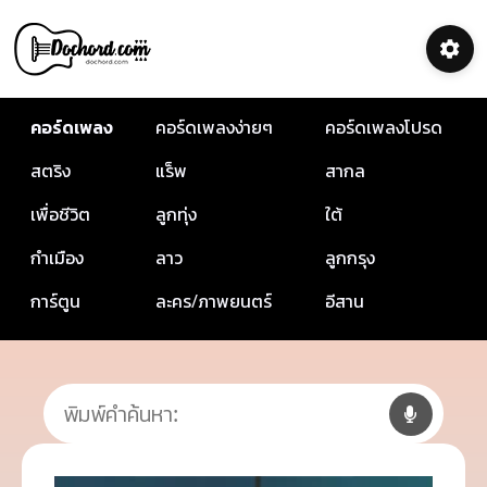
คอร์ดเพลง
คอร์ดเพลงง่ายๆ
คอร์ดเพลงโปรด
สตริง
แร็พ
สากล
เพื่อชีวิต
ลูกทุ่ง
ใต้
กำเมือง
ลาว
ลูกกรุง
การ์ตูน
ละคร/ภาพยนตร์
อีสาน