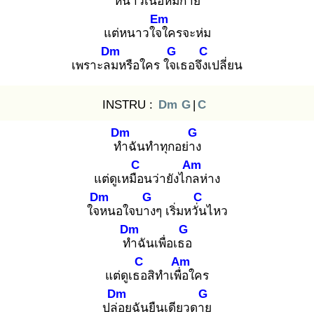
หนา
วเนื้อห่มกาย
Em
แต่หนาวใจใ
ครจะห่ม
Dm
G
C
เพราะลม
หรือใคร ใจเ
ธอจึงเ
ปลี่ยน
INSTRU :
Dm
G
|
C
Dm
G
ทำ
ฉันทำทุกอย่าง
C
Am
แต่ดูเหมือ
นว่ายังไกล
ห่าง
Dm
G
C
ใจห
นอใจบาง
ๆ เริ่มหวั่น
ไหว
Dm
G
ทำ
ฉันเพื่อเธอ
C
Am
แต่ดูเธอ
สิทำเพื่อ
ใคร
Dm
G
ปล่อ
ยฉันยืนเดียวดาย