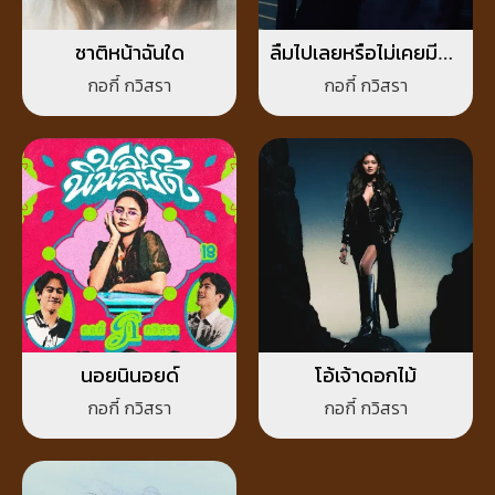
ชาติหน้าฉันใด
ลืมไปเลยหรือไม่เคยมีอยู่
จริง
กอกี้ กวิสรา
กอกี้ กวิสรา
นอยนินอยด์
โอ้เจ้าดอกไม้
กอกี้ กวิสรา
กอกี้ กวิสรา