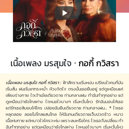
เนื้อเพลง มรสุมใจ ·
กอกี้ กวิสรา
เนื้อเพลง มรสุมใจ กอกี้ กวิสรา :
ฟ้าสีครามเริ่มหม่น เปรียบใจคนที่มัน
เริ่มสั่น ฝนเริ่มเทกระหน่ำ ห้วงจิตใจ ตรงนั้นเธอยืนอยู่ แต่ดูเหมือนแค่
เพียงร่างกาย ใจเจ้าเอ๋ยเดียวดาย ท่ามกลางฝน ทำฉันทำทุกอย่าง แต่
ดูเหมือนว่ายังไกลห่าง ใจหนอใจบางๆ เริ่มหวั่นไหว รักฉันมอบให้เธอ
แต่รักเธอสิมอบให้ใคร ปล่อยฉันยืนเดียวดาย ท่ามกลางฝน.. * ใจเธอ
หลุดลอย ลอยไปไกลแสนไกล ให้ฉันทนเดียวดายเจ็บปวดร้าว หนาว
เนื้อห่มกาย แต่หนาวใจใครจะห่ม เพราะลมหรือใคร ใจเธอจึงเปลี่ยน ทำ
ฉันทำทุกอย่าง แต่ดูเหมือนว่ายังไกลห่าง ใจหนอใจบางๆ เริ่มหวั่นไหว