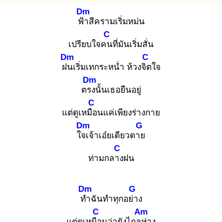
Dm
ฟ้า
สีครามเริ่มหม่น
C
เปรียบใจคน
ที่มันเริ่มสั่น
Dm
C
ฝน
เริ่มเทกระหน่ำ ห้วงจิต
ใจ
Dm
ตรง
นั้นเธอยืนอยู่
C
แต่ดูเหมือ
นแค่เพียงร่างกาย
Dm
G
ใจเ
จ้าเอ๋ยเดียวดาย
C
ท่ามกลาง
ฝน
Dm
G
ทำ
ฉันทำทุกอย่า
ง
C
Am
แต่ดูเหมือ
นว่ายังไกลห่
าง