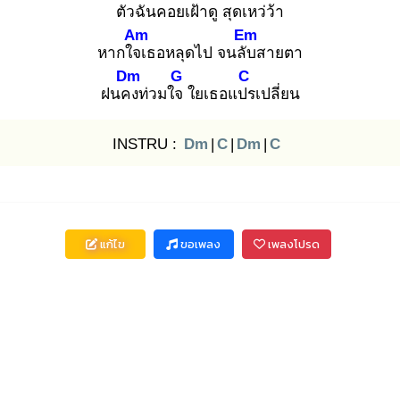
ตัว
ฉันคอยเฝ้าดู
สุดเหว่ว้า
Am
Em
หากใจเ
ธอหลุดไป จนลับ
สายตา
Dm
G
C
ฝนคง
ท่วมใจ
ใยเธอแปร
เปลี่ยน
INSTRU :
Dm
|
C
|
Dm
|
C
แก้ไข
ขอเพลง
เพลงโปรด