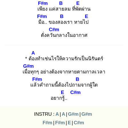
F#m
B
E
เพีย
ง แค่สาย
ลม ที่พัด
ผ่าน
F#m
B
E
มือ
.. ของสอง
เรา หายไป
C#m
ดั่งควัน
กลางในอากาศ
A
* ต้อง
ทำเช่นไรให้ความรักเป็นนิรันดร์
G#m
เมื่อ
ทุกๆ อย่างต้องจากหายตามกาลเวลา
F#m
B
แล้ว
คำถามนี้ต้องไปถาม
จากผู้ใด
E
C#m
อยากรู้.
.
INSTRU :
A
|
A
|
G#m
|
G#m
F#m
|
F#m
|
E
|
C#m