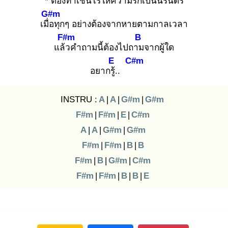
* ต้อง
ทำเช่นไรให้ความรักเป็นนิรันดร์
G#m
เมื่อ
ทุกๆ อย่างต้องจากหายตามกาลเวลา
F#m
B
แล้ว
คำถามนี้ต้องไปถาม
จากผู้ใด
E
C#m
อยากรู้.
.
INSTRU :
A
|
A
|
G#m
|
G#m
F#m
|
F#m
|
E
|
C#m
A
|
A
|
G#m
|
G#m
F#m
|
F#m
|
B
|
B
F#m
|
B
|
G#m
|
C#m
F#m
|
F#m
|
B
|
B
|
E