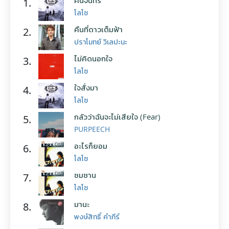
คืนจันทร์
1.
โลโซ
คืนที่ดาวเต็มฟ้า
2.
ปราโมทย์ วิเลปะนะ
ไม่คิดนอกใจ
3.
โลโซ
ใจสั่งมา
4.
โลโซ
กลัวว่าฉันจะไม่เสียใจ (Fear)
5.
PURPEECH
อะไรก็ยอม
6.
โลโซ
ซมซาน
7.
โลโซ
มานะ
8.
พงษ์สิทธิ์ คำภีร์