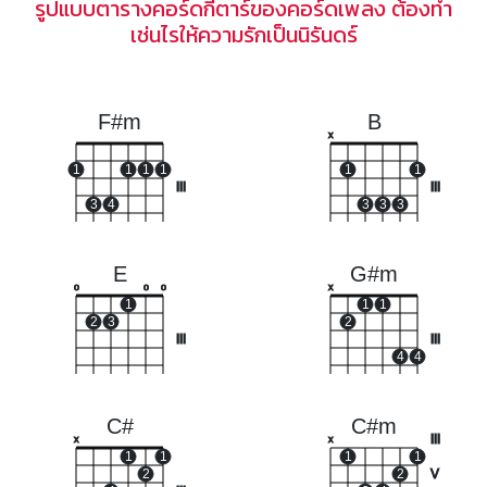
รูปแบบตารางคอร์ดกีตาร์ของคอร์ดเพลง ต้องทำ
เช่นไรให้ความรักเป็นนิรันดร์
F#m
B
x
1
1
1
1
1
1
III
III
3
4
3
3
3
E
G#m
o
o
o
x
1
1
1
2
3
2
III
III
4
4
C#
C#m
III
x
x
1
1
1
1
2
2
V