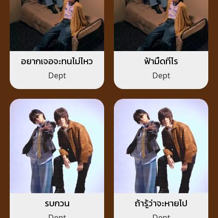
อยากเจอจะทนไม่ไหว
ฟ้ามืดทีไร
Dept
Dept
รบกวน
ถ้ารู้ว่าจะหายไป
Dept
Dept