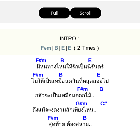
Full
Scroll
INTRO :
F#m
|
B
|
E
|
E
( 2 Times )
F#m
B
E
มีห
นทางไหน
ให้รักเป็นนิรั
นดร์
F#m
B
E
ไม่ใ
ห้เป็นเหมือ
นควันที่หลุดลอย
ไป
F#m
B
กลัวจะเป็นเหมือนดอก
ไม้..
G#m
C#
ถึงแม้จะงดงามสักเพียง
ไหน..
F#m
B
สุด
ท้าย ต้องสลาย
..