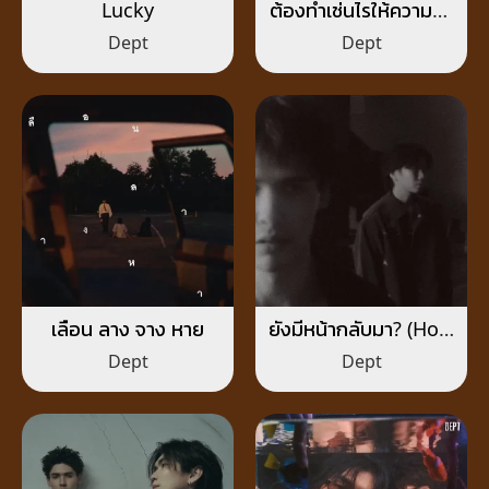
Lucky
ต้องทำเช่นไรให้ความรัก
เป็นนิรันดร์
Dept
Dept
เลือน ลาง จาง หาย
ยังมีหน้ากลับมา? (How
Dare You?)
Dept
Dept