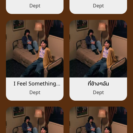
(Lacrimal Gland)
Dept
Dept
I Feel Something
ที่ข้างๆฉัน
Like That
Dept
Dept