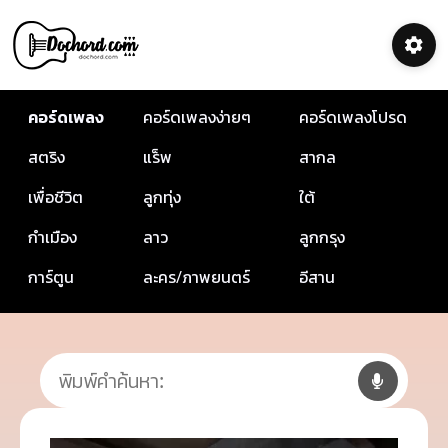
คอร์ดเพลง
คอร์ดเพลงง่ายๆ
คอร์ดเพลงโปรด
สตริง
แร็พ
สากล
เพื่อชีวิต
ลูกทุ่ง
ใต้
กำเมือง
ลาว
ลูกกรุง
การ์ตูน
ละคร/ภาพยนตร์
อีสาน