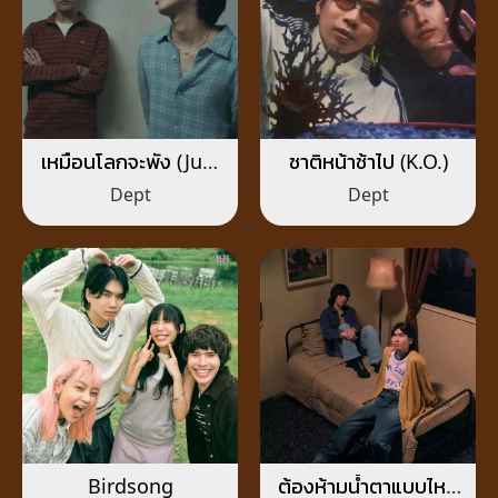
เหมือนโลกจะพัง (Just
ชาติหน้าช้าไป (K.O.)
Realized)
Dept
Dept
Birdsong
ต้องห้ามน้ำตาแบบไหน