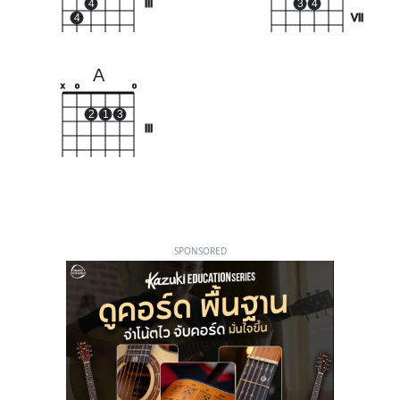
4
III
3
4
4
VII
A
x
o
o
2
1
3
III
SPONSORED