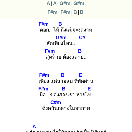
A
|
A
|
G#m
|
G#m
F#m
|
F#m
|
B
|
B
F#m
B
ดอ
ก.. ไม้ ถึ
งแม้จะงดงาม
G#m
C#
สักเพียง
ไหน..
F#m
B
สุด
ท้าย ต้องสลาย
..
F#m
B
E
เพีย
ง แค่สาย
ลม ที่พัด
ผ่าน
F#m
B
E
มือ
.. ของสอง
เรา หายไป
C#m
ดั่งควัน
กลางในอากาศ
A