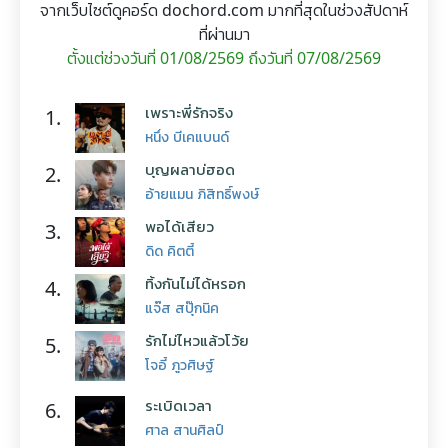
จากเว็บไซต์ดูคอร์ด dochord.com มากที่สุดในช่วงสัปดาห์
ที่ผ่านมา
ตั้งแต่ช่วงวันที่ 01/08/2569 ถึงวันที่ 07/08/2569
เพราะพี่รักจริง
1.
หนึ่ง บีเคแบนด์
บุญผลาบ่ฮอด
2.
อ้ายแมน ภิสิทธิ์พงษ์
พอได้เสียว
3.
ดิด คิตตี้
ทิ้งกันไม่ได้หรอก
4.
แจ๊ส สปุ๊กนิค
รักไม่ไหวแล้วโว้ย
5.
โจอี้ ภูวศิษฐ์
ระเบิดเวลา
6.
ศาล สานศิลป์