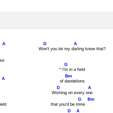
A
D
A
me
Won'
t you let my darl
ing know that?
ure
G
* I'm
in a field
Bm
A
of dan
delions
e
D
A
Wish
ing on every one
G
Bm
ield
that you'd be min
e
D
A