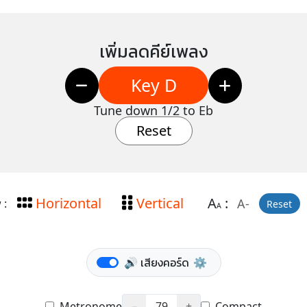
เพิ่มลดคีย์เพลง
Key D
Tune down 1/2 to Eb
Reset
Horizontal
Vertical
A
:
A-
 :
Reset
A
🔊 เสียงคอร์ด
⚙️
Metronome
−
79
+
Compact