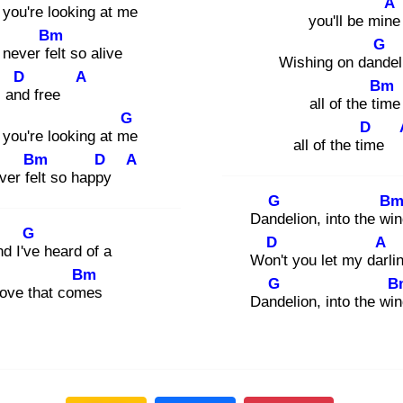
A
you're looking at me
you'll be mine
Bm
G
 never fel
t so alive
Wishing on dand
e
D
A
Bm
and
free
all of the tim
e
G
D
you're looking at me
all of the tim
Bm
D
A
ver felt
so happy
G
B
Dand
elion, into the win
G
D
A
d I've
heard of a
Won'
t you let my darl
i
Bm
G
B
love that come
s
Dand
elion, into the wi