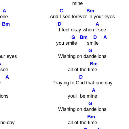
mine
A
G
Bm
 one
And I s
ee forever in
your eyes
Bm
D
A
e
I f
eel okay when I s
ee
G
Bm
D
A
you smile
smile
G
our eyes
Wishing on dand
elions
A
Bm
 s
ee
all of the time
A
D
e
Praying to God
that one day
A
lions
you'll be mine
G
Wishing on dand
elions
Bm
one day
all of the tim
e