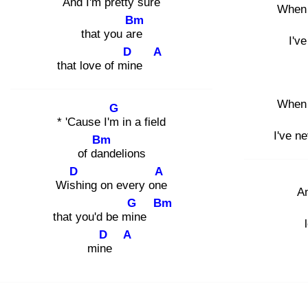
And I'm
pretty sure
When 
Bm
that you are
I've
D
A
that love of min
e
When 
G
* 'Cause I'm
in a field
I've ne
Bm
of dan
delions
D
A
Wish
ing on every one
An
G
Bm
that you'd be min
e
D
A
mine