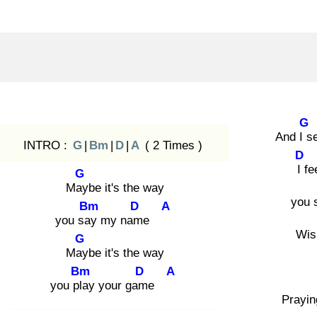
G
And I s
INTRO :
G
|
Bm
|
D
|
A
( 2 Times )
D
I f
e
G
May
be it's the way
you 
Bm
D
A
you say
my nam
e
Wis
G
May
be it's the way
Bm
D
A
you pla
y your gam
e
Prayin