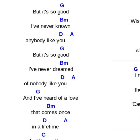
G
But it's so goo
d
Bm
Wis
I've never know
n
D
A
anybody like you
G
al
But it's so goo
d
Bm
I've never dream
ed
G
I t
D
A
of nobody like you
th
G
And I've
heard of a love
'Ca
Bm
that come
s once
D
A
in a life
time
G