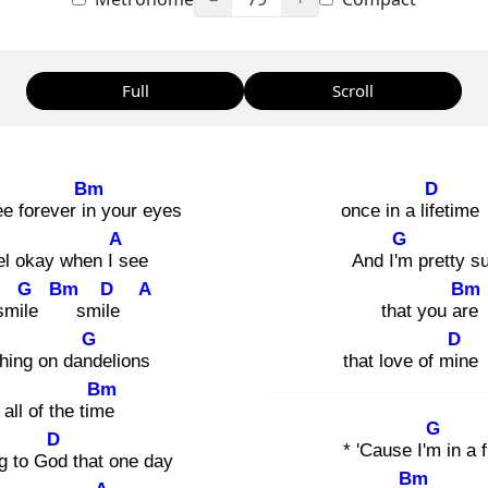
Full
Scroll
Bm
D
ee forever in
your eyes
once in a life
ti
A
G
el okay when I s
ee
And I'm
pretty s
G
Bm
D
A
Bm
smile
smile
that you are
G
D
hing on dand
elions
that love of min
Bm
all of the time
G
D
* 'Cause I'm
in a f
g to God
that one day
Bm