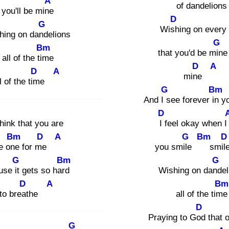
A
of dan
delions
you'll be mine
D
G
Wish
ing on every
hing on dand
elions
G
Bm
that you'd be min
all of the tim
e
D
A
D
A
mine
l of the tim
e
G
Bm
And I s
ee forever in
y
D
hink that you are
I f
eel okay when I
Bm
D
A
G
Bm
D
e one
for me
you smile
smil
G
Bm
G
use it
gets so hard
Wishing on dand
e
D
A
Bm
to breat
he
all of the time
D
Praying to God
that 
G