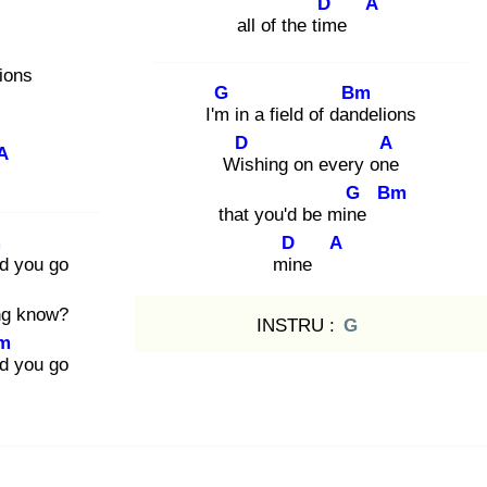
D
A
all of the tim
e
lions
G
Bm
I'm
in a field of dand
elions
D
A
A
Wis
hing on every one
e
G
Bm
that you'd be mine
m
D
A
d you go
min
e
ng know?
INSTRU :
G
m
nd
you go