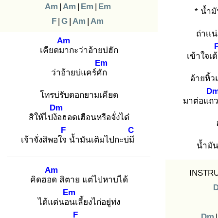
Am
|
Am
|
Em
|
Em
* น้ำม
F
|
G
|
Am
|
Am
ถ่าเเน
Am
เคียดมา
กะว่าอ้ายบ่ฮัก
เข้าใจเด
Em
ว่าอ้ายบ่แคร์คัก
อ้ายหิ
D
โทรบ่รับดอกยามเคียด
มาต่อแถ
Dm
สิให้ไปง้อ
ฮอดเฮือนหรือจั่งได๋
F
C
เจ้าจั่งสิพอใจ
น้ำมันเติมไปกะบ่มี
น้ำมั
Am
INSTRU
คิดฮอด
สิตาย แต่ไปหาบ่ได้
Em
ได้แต่นอน
เลี้ยงไก่อยู่ท่ง
F
Dm
|