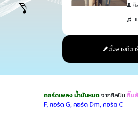
ศิ
แ
ตั้งสายกีตาร
คอร์ดเพลง น้ำมันหมด
จากศิลปิน
กิ๊บ
F
,
คอร์ด G
,
คอร์ด Dm
,
คอร์ด C