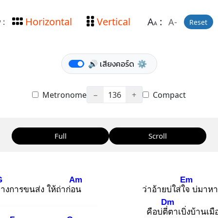
Horizontal
Vertical
A
:
A-
 :
Reset
A
🔊 เสียงคอร์ด
⚙️
Metronome
−
136
+
Compact
Full
Scroll
G
Am
Em
่า
งการขนส่ง ให้ถ่าก่อน
ว่าอ้ายบ่ใส่ใจ
บ่มาหา
Dm
คือบ่ตี่ต
าเบิ่งบ้านเม