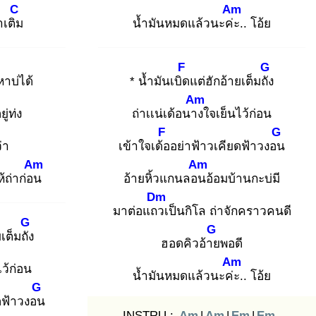
C
Am
เติม
น้ำมันหมดแล้วนะค่ะ
.. โอ้ย
F
G
าบ่ได้
* น้ำมันเบิด
แต่ฮักอ้ายเต็มถัง
Am
ยู่ท่ง
ถ่าเเน่เด้อนาง
ใจเย็นไว้ก่อน
F
G
่า
เข้าใจเด้อ
อย่าฟ้าวเคียดฟ้าวงอน
Am
Am
้ถ่าก่อน
อ้ายหิ้วแกนลอน
อ้อมบ้านกะบ่มี
Dm
มาต่อแถว
เป็นกิโล ถ่าจักคราวคนดี
G
G
เต็มถัง
ฮอดคิวอ้าย
พอดี
Am
ไว้ก่อน
น้ำมันหมดแล้วนะค่ะ
.. โอ้ย
G
ดฟ้าวงอน
INSTRU :
Am
|
Am
|
Em
|
Em