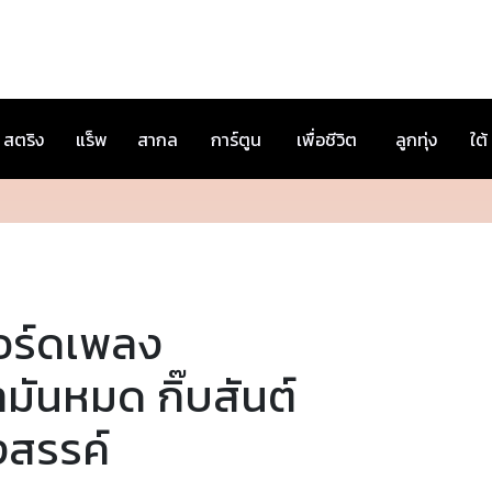
สตริง
แร็พ
สากล
การ์ตูน
เพื่อชีวิต
ลูกทุ่ง
ใต้
อร์ดเพลง
ำมันหมด กิ๊บสันต์
งสรรค์