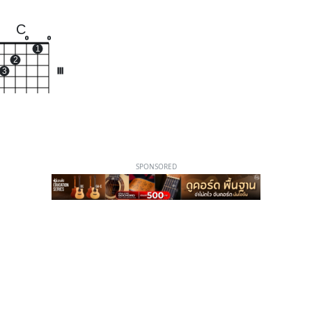
C
o
o
1
2
3
III
SPONSORED