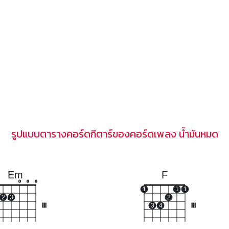
รูปแบบตารางคอร์ดกีตาร์ของคอร์ดเพลง น้ำมันหมด
Em
F
o
o
o
1
1
1
2
3
2
III
3
4
III