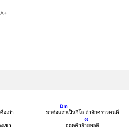
A+
Dm
คือเก่า
มาต่อแถว
เป็นกิโล ถ่าจักคราวคนดี
G
ืองเขา
ฮอดคิวอ้าย
พอดี