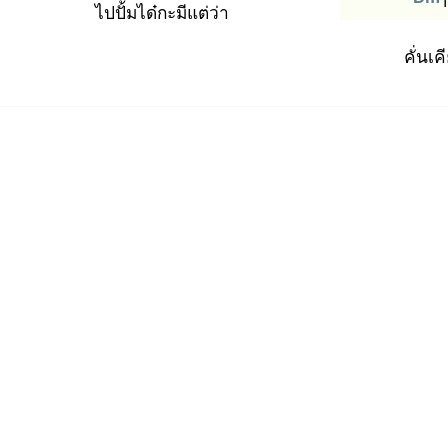
ไปปั้มได๋ก
ะมีแต่ว่า
คั่นเ