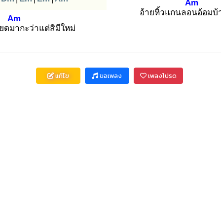
Am
อ้ายหิ้วแกนลอน
อ้อมบ้
Am
คียดมา
กะว่าแต่สิมีใหม่
แก้ไข
ขอเพลง
เพลงโปรด