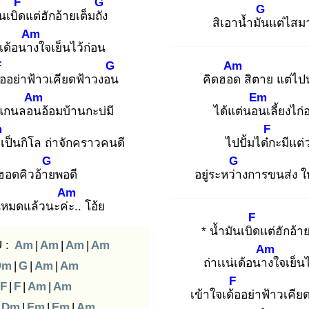
F
G
G
ันเบิด
แต่ฮักอ้ายเต็มถัง
สิเอาน้ำมัน
แต่ไสมา
Am
่เด้อนาง
ใจเย็นไว้ก่อน
F
G
Am
้อ
อย่าฟ้าวเคียดฟ้าวงอน
คิดฮอด
สิตาย แต่ไปห
Am
Em
้วแกนลอน
อ้อมบ้านกะบ่มี
ได้แต่นอน
เลี้ยงไก่อ
m
F
ว
เป็นกิโล ถ่าจักคราวคนดี
ไปปั้มได๋ก
ะมีแต่ว
G
G
ฮอดคิวอ้าย
พอดี
อยู่ระหว่า
งการขนส่ง ให
Am
นหมดแล้วนะค่ะ
.. โอ้ย
F
* น้ำมันเบิด
แต่ฮักอ้าย
 :
Am
|
Am
|
Am
|
Am
Am
ถ่าเเน่เด้อนาง
ใจเย็น
Dm
|
G
|
Am
|
Am
F
F
|
F
|
Am
|
Am
เข้าใจเด้อ
อย่าฟ้าวเคีย
Dm
|
Em
|
Em
|
Am