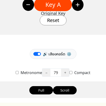
Key A
Original Key
Reset
🔊 เสียงคอร์ด
⚙️
Metronome
−
79
+
Compact
Full
Scroll