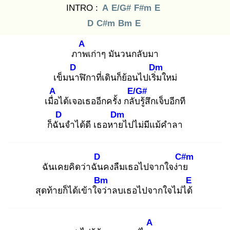
INTRO :
A
E/G#
F#m
E
D
C#m
Bm
E
A
ภาพ
เก่าๆ มันวนกลับมา
D
Dm
เข็มนา
ฬิกาที่เดินก็ย้อนไปเริ่ม
ใหม่
A
E/G#
เมื่อ
ได้เจอเธออีกครั้ง กลับ
รู้สึกเจ็บอีกที
D
Dm
ก็ฉัน
จำได้ดี เธอหาย
ไปไม่มีแม้คำลา
D
C#m
ฉันเคยคิดว่าฉัน
คงลืมเธอไปจากใจง่าย
Bm
E
สุดท้ายก็ได้เข้าใจว่
าลบเธอไปจากใจไม่ได้
A