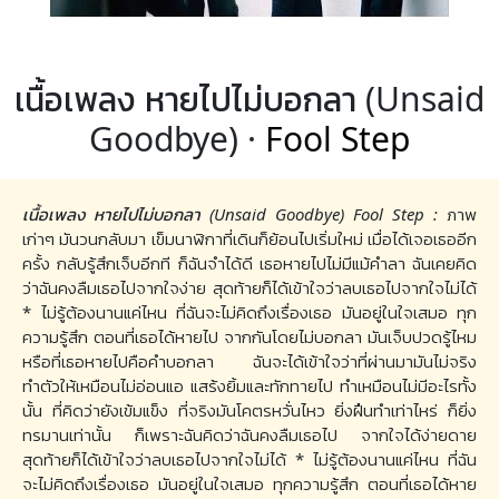
เนื้อเพลง หายไปไม่บอกลา (Unsaid
Goodbye) ·
Fool Step
เนื้อเพลง หายไปไม่บอกลา (Unsaid Goodbye) Fool Step :
ภาพ
เก่าๆ มันวนกลับมา เข็มนาฬิกาที่เดินก็ย้อนไปเริ่มใหม่ เมื่อได้เจอเธออีก
ครั้ง กลับรู้สึกเจ็บอีกที ก็ฉันจำได้ดี เธอหายไปไม่มีแม้คำลา ฉันเคยคิด
ว่าฉันคงลืมเธอไปจากใจง่าย สุดท้ายก็ได้เข้าใจว่าลบเธอไปจากใจไม่ได้
* ไม่รู้ต้องนานแค่ไหน ที่ฉันจะไม่คิดถึงเรื่องเธอ มันอยู่ในใจเสมอ ทุก
ความรู้สึก ตอนที่เธอได้หายไป จากกันโดยไม่บอกลา มันเจ็บปวดรู้ไหม
หรือที่เธอหายไปคือคำบอกลา ฉันจะได้เข้าใจว่าที่ผ่านมามันไม่จริง
ทำตัวให้เหมือนไม่อ่อนแอ แสร้งยิ้มและทักทายไป ทำเหมือนไม่มีอะไรทั้ง
นั้น ที่คิดว่ายังเข้มแข็ง ที่จริงมันโคตรหวั่นไหว ยิ่งฝืนทำเท่าไหร่ ก็ยิ่ง
ทรมานเท่านั้น ก็เพราะฉันคิดว่าฉันคงลืมเธอไป จากใจได้ง่ายดาย
สุดท้ายก็ได้เข้าใจว่าลบเธอไปจากใจไม่ได้ * ไม่รู้ต้องนานแค่ไหน ที่ฉัน
จะไม่คิดถึงเรื่องเธอ มันอยู่ในใจเสมอ ทุกความรู้สึก ตอนที่เธอได้หาย