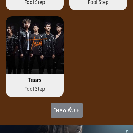
Fool Step
Fool Step
Tears
Fool Step
โหลดเพิ่ม +