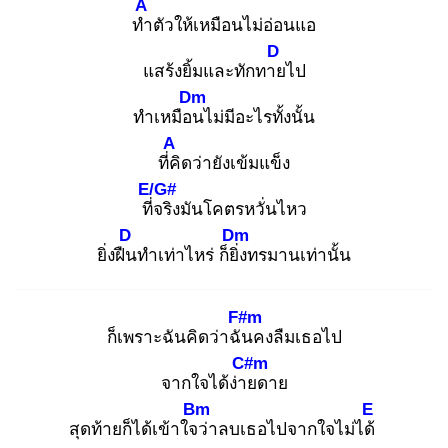
A
ทำ
ตัวให้เหมือนไม่อ่อนแอ
D
แสร้งยิ้มและทักทาย
ไป
Dm
ทำเหมือน
ไม่มีอะไรทั้งนั้น
A
ที่คิ
ดว่ายังเข้มแข็ง
E/G#
ที่จ
ริงมันโคตรหวั่นไหว
D
Dm
ยิ่งฝืน
ทำเท่าไหร่ ก็ยิ่ง
ทรมานเท่านั้น
F#m
ก็เพราะฉันคิดว่าฉัน
คงลืมเธอไป
C#m
จากใจได้ง่าย
ดาย
Bm
E
สุดท้ายก็ได้เข้าใจว่
าลบเธอไปจากใจไม่ได้