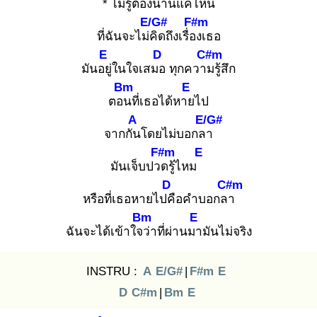
* ไม่รู้ต้องนานแค่ไหน
E/G#
F#m
ที่ฉันจะไม่คิ
ดถึงเรื่อง
เธอ
E
D
C#m
มันอยู่
ในใจเสมอ
ทุกความ
รู้สึก
Bm
E
ตอน
ที่เธอได้หาย
ไป
A
E/G#
จากกัน
โดยไม่บอกลา
F#m
E
มันเจ็บปวด
รู้ไหม
D
C#m
หรือที่เธอหายไปคื
อคำบอกลา
Bm
E
ฉันจะได้เข้าใจว่
าที่ผ่านมา
มันไม่จริง
INSTRU :
A
E/G#
|
F#m
E
D
C#m
|
Bm
E