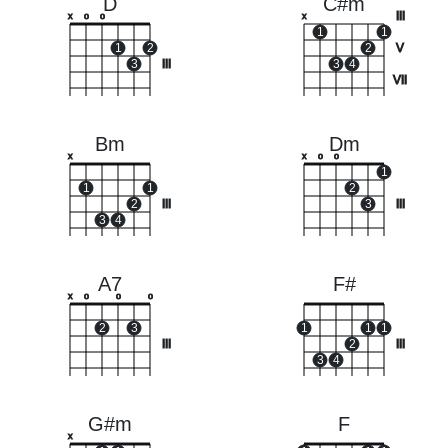
D
C#m
III
x
o
o
x
1
1
1
2
2
V
3
III
3
4
VII
Bm
Dm
x
x
o
o
1
1
1
2
2
III
3
III
3
4
A7
F#
x
o
o
o
2
3
1
1
1
III
2
III
3
4
G#m
F
x