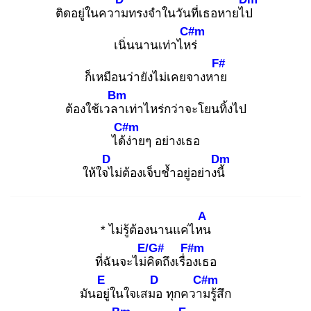
ติดอยู่ในความ
ทรงจำในวันที่เธอหายไป
C#m
เนิ่นนานเท่าไหร่
F#
ก็เหมือนว่ายังไม่เคยจางหาย
Bm
ต้องใช้เวลา
เท่าไหร่กว่าจะโยนทิ้งไป
C#m
ได้ง่
ายๆ อย่างเธอ
D
Dm
ให้ใจไ
ม่ต้องเจ็บช้ำอยู่อย่างนี้
A
* ไม่รู้ต้องนานแค่ไหน
E/G#
F#m
ที่ฉันจะไม่คิ
ดถึงเรื่อง
เธอ
E
D
C#m
มันอยู่
ในใจเสมอ
ทุกความ
รู้สึก