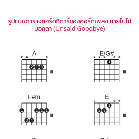
รูปแบบตารางคอร์ดกีตาร์ของคอร์ดเพลง หายไปไม่
บอกลา (Unsaid Goodbye)
A
E/G#
x
o
o
x
x
x
o
o
1
2
1
3
III
III
F#m
E
o
o
o
1
1
1
1
1
2
3
III
III
3
4