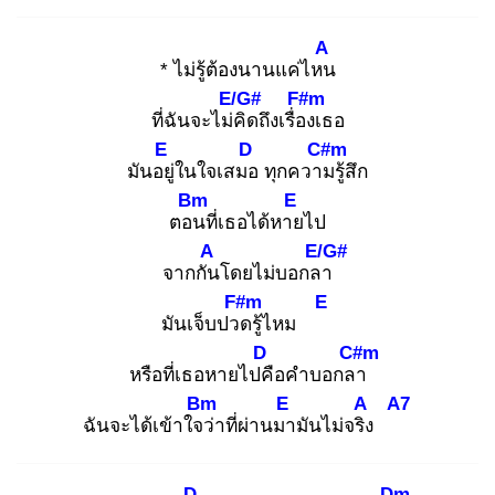
A
* ไม่รู้ต้องนานแค่ไหน
E/G#
F#m
ที่ฉันจะไม่คิ
ดถึงเรื่อง
เธอ
E
D
C#m
มันอยู่
ในใจเสมอ
ทุกความ
รู้สึก
Bm
E
ตอน
ที่เธอได้หาย
ไป
A
E/G#
จากกัน
โดยไม่บอกลา
F#m
E
มันเจ็บปวด
รู้ไหม
D
C#m
หรือที่เธอหายไปคื
อคำบอกลา
Bm
E
A
A7
ฉันจะได้เข้าใจว่
าที่ผ่านมา
มันไม่จริง
D
Dm