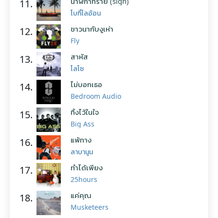
นาฬิกาทราย (sign)
11.
โบกี้ไลอ้อน
ชาวนากับงูเห่า
12.
Fly
สาหัส
13.
โลโซ
ไม่บอกเธอ
14.
Bedroom Audio
ทิ้งไว้ในใจ
15.
Big Ass
แพ้ทาง
16.
ลาบานูน
ทำได้เพียง
17.
25hours
แค่คุณ
18.
Musketeers