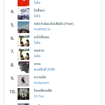
โลโซ
ใจสั่งมา
4.
โลโซ
กลัวว่าฉันจะไม่เสียใจ (Fear)
5.
PURPEECH
อะไรก็ยอม
6.
โลโซ
ซมซาน
7.
โลโซ
มานะ
8.
พงษ์สิทธิ์ คำภีร์
ความรัก
9.
bodyslam
ใจเหลือเหลือ
10.
Dr.Fuu