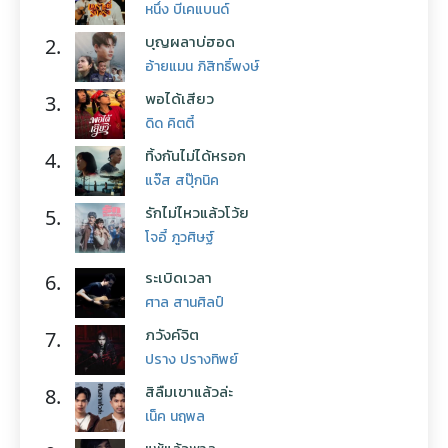
หนึ่ง บีเคแบนด์
บุญผลาบ่ฮอด
2.
อ้ายแมน ภิสิทธิ์พงษ์
พอได้เสียว
3.
ดิด คิตตี้
ทิ้งกันไม่ได้หรอก
4.
แจ๊ส สปุ๊กนิค
รักไม่ไหวแล้วโว้ย
5.
โจอี้ ภูวศิษฐ์
ระเบิดเวลา
6.
ศาล สานศิลป์
ภวังค์จิต
7.
ปราง ปรางทิพย์
สิลืมเขาแล้วล่ะ
8.
เน็ค นฤพล
แพ้แล้วพาล