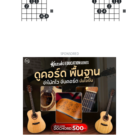
1
1
1
1
1
2
2
III
3
4
III
4
4
SPONSORED