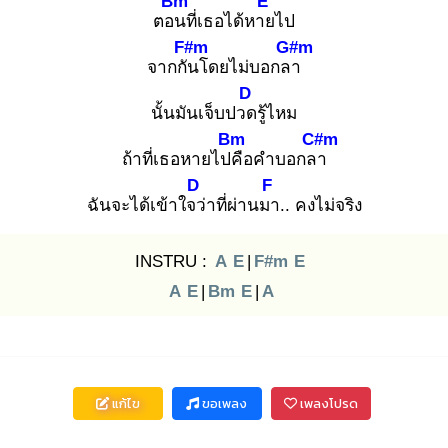
Bm
E
ตอน
ที่เธอได้หาย
ไป
F#m
G#m
จากกัน
โดยไม่บอกลา
D
นั้นมันเจ็บปวด
รู้ไหม
Bm
C#m
ถ้าที่เธอหายไปคื
อคำบอกลา
D
F
ฉันจะได้เข้าใจว่
าที่ผ่านมา
.. คงไม่จริง
INSTRU :
A
E
|
F#m
E
A
E
|
Bm
E
|
A
แก้ไข
ขอเพลง
เพลงโปรด