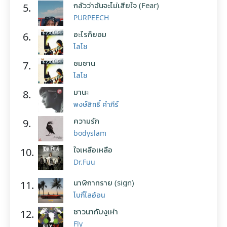
กลัวว่าฉันจะไม่เสียใจ (Fear)
5.
PURPEECH
อะไรก็ยอม
6.
โลโซ
ซมซาน
7.
โลโซ
มานะ
8.
พงษ์สิทธิ์ คำภีร์
ความรัก
9.
bodyslam
ใจเหลือเหลือ
10.
Dr.Fuu
นาฬิกาทราย (sign)
11.
โบกี้ไลอ้อน
ชาวนากับงูเห่า
12.
Fly