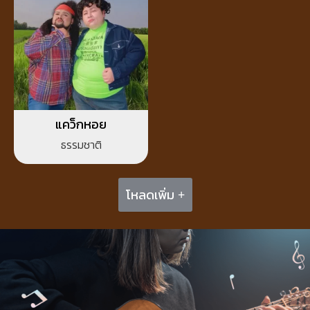
แคว็กหอย
ธรรมชาติ
โหลดเพิ่ม +