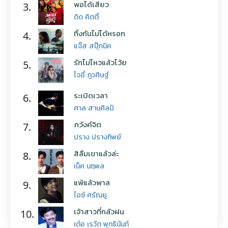
พอได้เสียว
3.
ดิด คิตตี้
ทิ้งกันไม่ได้หรอก
4.
แจ๊ส สปุ๊กนิค
รักไม่ไหวแล้วโว้ย
5.
โจอี้ ภูวศิษฐ์
ระเบิดเวลา
6.
ศาล สานศิลป์
ภวังค์จิต
7.
ปราง ปรางทิพย์
สิลืมเขาแล้วล่ะ
8.
เน็ค นฤพล
แพ้แล้วพาล
9.
ไอซ์ ศรัณยู
เจ้าสาวที่กลัวฝน
10.
เต๋อ เรวัต พุทธินันท์