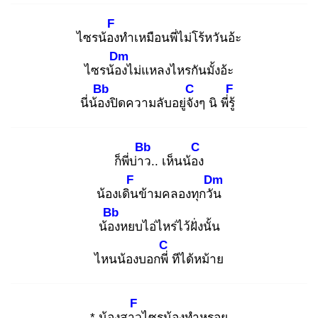
F
ไซรน้อง
ทำเหมือนพี่ไม่โร้หวันอ้ะ
Dm
ไซรน้อง
ไม่แหลงไหรกันมั้งอ้ะ
Bb
C
F
นี่น้อง
ปิดความลับอยู่จัง
ๆ นิ พี่รู้
Bb
C
ก็พี่บ่าว
.. เห็นน้อง
F
Dm
น้องเดิน
ข้ามคลองทุกวัน
Bb
น้อง
หยบไอ่ไหร่ไว้ฝั่งนั้น
C
ไหนน้องบอกพี่
ทีได้หม้าย
F
* น้องสาว
ไซรน้องทำหรอย