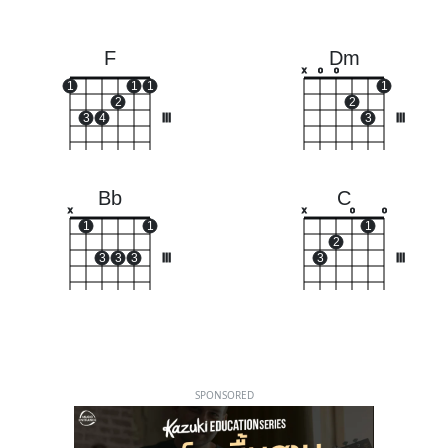
F
Dm
x
o
o
1
1
1
1
2
2
3
4
III
3
III
Bb
C
x
x
o
o
1
1
1
2
3
3
3
III
3
III
SPONSORED