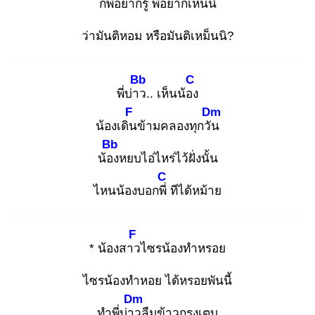
ก็พี่อยากรู้ พี่อยากเห็นนิ
ว่ามันติหอม หรือมันติเหม็นนิ?
Bb
C
พี่บ่าว
.. เห็นน้อง
F
Dm
น้องเดิน
ข้ามคลองทุกวัน
Bb
น้อง
หยบไอ่ไหร่ไว้ฝั่งนั้น
C
ไหนน้องบอกพี่
ทีได้หม้าย
F
* น้องสาว
ไซรน้องทำหรอย
ไซรน้องทำหอย ได้หรอยพันนี้
Dm
ทำพี่บ่าว
ลืมข้าวกรุงเตบ