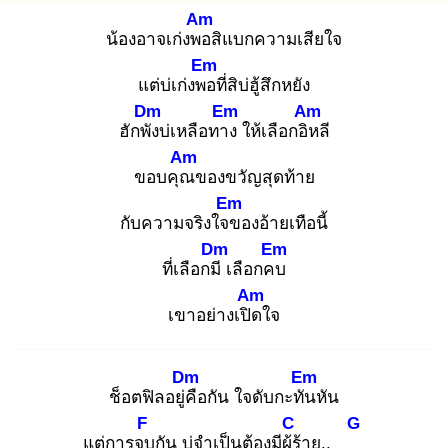
Am
น้องอาจเก่งพอ
สิแบกความเสียใจ
Em
แต่บ่เก่งพอ
ที่สิบ่ฮู้สึกหยัง
Dm
Em
Am
ฮักพัง
บ่เหลือทาง
ให้เลือกอิห
ลี
Am
ขอบคุณ
ของขวัญสุดท้าย
Em
กับความจริงใจข
องอ้ายเทือนี้
Dm
Em
ที่เลือกมี
เลือกคบ
Am
เขาอย่างเปิด
ใจ
Dm
Em
ช็อตฟิลอยู่คื
อกัน ใจดับกะทัน
หัน
F
C
G
แต่การจบ
กัน บ่จำเป็นต้องมีผู้ร้
าย..