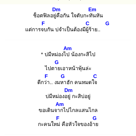
Dm
Em
ช็อตฟิลอยู่คื
อกัน ใจดับกะทัน
หัน
F
C
G
แต่การจบ
กัน บ่จำเป็นต้องมีผู้ร้
าย..
Am
* บ่มีหม่องไป
น้องกะสิไป
G
ไปตาย
เอาหน้าพุ้นล่ะ
F
G
C
ดีกว่า
.. งมหา
ฮัก คนหมดใจ
Dm
บ่มีหม่องอยู่
กะสิบ่อยู่
Am
ขอเดินจาก
ไปไกลแสนไกล
F
G
กะคนใหม่
คือหัวใจของอ้าย