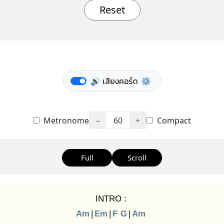
Reset
🔊 เสียงคอร์ด
⚙️
Metronome
−
60
+
Compact
Full
Scroll
INTRO :
Am
|
Em
|
F
G
|
Am