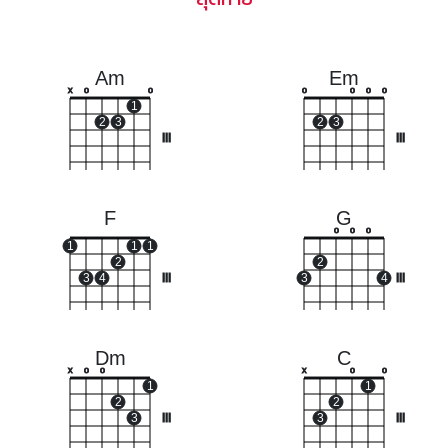
Am
Em
x
o
o
o
o
o
o
1
2
3
2
3
III
III
F
G
o
o
o
1
1
1
2
2
3
4
III
3
4
III
Dm
C
x
o
o
x
o
o
1
1
2
2
3
III
3
III