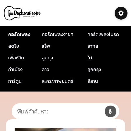
คอร์ดเพลง
คอร์ดเพลงง่ายๆ
คอร์ดเพลงโปรด
สตริง
แร็พ
สากล
เพื่อชีวิต
ลูกทุ่ง
ใต้
กำเมือง
ลาว
ลูกกรุง
การ์ตูน
ละคร/ภาพยนตร์
อีสาน