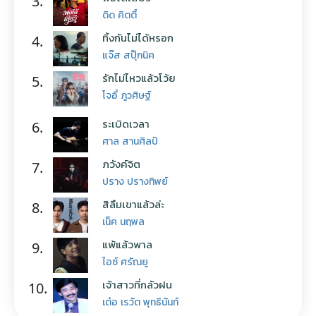
3.
ดิด คิตตี้
ทิ้งกันไม่ได้หรอก
4.
แจ๊ส สปุ๊กนิค
รักไม่ไหวแล้วโว้ย
5.
โจอี้ ภูวศิษฐ์
ระเบิดเวลา
6.
ศาล สานศิลป์
ภวังค์จิต
7.
ปราง ปรางทิพย์
สิลืมเขาแล้วล่ะ
8.
เน็ค นฤพล
แพ้แล้วพาล
9.
ไอซ์ ศรัณยู
เจ้าสาวที่กลัวฝน
10.
เต๋อ เรวัต พุทธินันท์