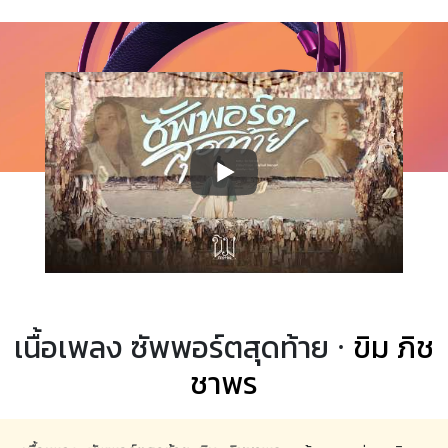
เนื้อเพลง ซัพพอร์ตสุดท้าย ·
ขิม ภิช
ชาพร