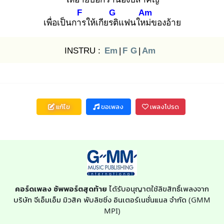
F
G
Am
เพื่อเป็นการ
ให้เกียรติ
แฟนใหม่
ของอ้าย
INSTRU :
Em
|
F
G
|
Am
แก้ไข
ขอเพลง
เพลงโปรด
คอร์ดเพลง ซัพพอร์ตสุดท้าย
ได้รับอนุญาตใช้ลิขสิทธิ์เพลงจาก
บริษัท จีเอ็มเอ็ม มิวสิค พับลิชชิ่ง อินเตอร์เนชั่นแนล จำกัด (GMM
MPI)