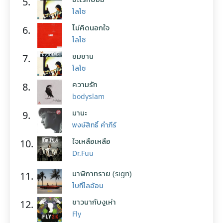
5.
โลโซ
ไม่คิดนอกใจ
6.
โลโซ
ซมซาน
7.
โลโซ
ความรัก
8.
bodyslam
มานะ
9.
พงษ์สิทธิ์ คำภีร์
ใจเหลือเหลือ
10.
Dr.Fuu
นาฬิกาทราย (sign)
11.
โบกี้ไลอ้อน
ชาวนากับงูเห่า
12.
Fly