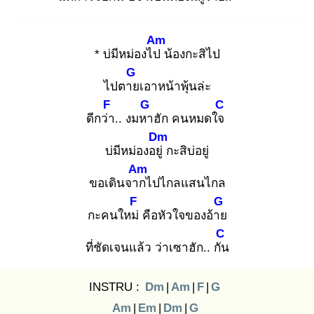
Am
* บ่มีหม่องไป
น้องกะสิไป
G
ไปตาย
เอาหน้าพุ้นล่ะ
F
G
C
ดีกว่า
.. งมหา
ฮัก คนหมดใจ
Dm
บ่มีหม่องอยู่
กะสิบ่อยู่
Am
ขอเดินจาก
ไปไกลแสนไกล
F
G
กะคนใหม่
คือหัวใจของอ้าย
C
ที่ชัดเจนแล้ว ว่าเซาฮัก.. กัน
INSTRU :
Dm
|
Am
|
F
|
G
Am
|
Em
|
Dm
|
G