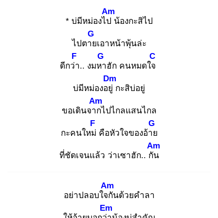
Am
* บ่มีหม่องไป
น้องกะสิไป
G
ไปตาย
เอาหน้าพุ้นล่ะ
F
G
C
ดีกว่า
.. งมหา
ฮัก คนหมดใจ
Dm
บ่มีหม่องอยู่
กะสิบ่อยู่
Am
ขอเดินจาก
ไปไกลแสนไกล
F
G
กะคนใหม่
คือหัวใจของอ้าย
Am
ที่ชัดเจนแล้ว ว่าเซาฮัก.. กัน
Am
อย่าปลอบใจกั
นด้วยคำลา
Em
ให้อ้ายบอกว่า
น้องบ่สำคัญ