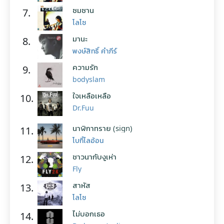
ซมซาน
7.
โลโซ
มานะ
8.
พงษ์สิทธิ์ คำภีร์
ความรัก
9.
bodyslam
ใจเหลือเหลือ
10.
Dr.Fuu
นาฬิกาทราย (sign)
11.
โบกี้ไลอ้อน
ชาวนากับงูเห่า
12.
Fly
สาหัส
13.
โลโซ
ไม่บอกเธอ
14.