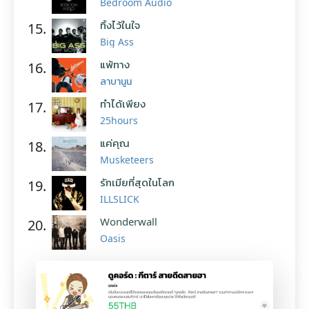
Bedroom Audio
ทิ้งไว้ในใจ
15.
Big Ass
แพ้ทาง
16.
ลาบานูน
ทำได้เพียง
17.
25hours
แค่คุณ
18.
Musketeers
รักเมียที่สุดในโลก
19.
ILLSLICK
Wonderwall
20.
Oasis