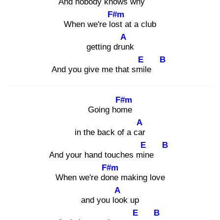
And nobody knows why
F#m
When we're los
t at a club
A
getting drun
k
E
B
And you give me that smil
e
F#m
Going hom
e
A
in the back of a car
E
B
And your hand touches min
e
F#m
When we're don
e making love
A
and you loo
k up
E
B