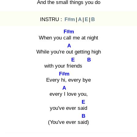
And the small things you do
INSTRU :
F#m
|
A
|
E
|
B
F#m
When you call
me at night
A
While you're out
getting high
E
B
with your frien
ds
F#m
Every hi,
every bye
A
every I l
ove you,
E
you've ever said
B
(You've ever said
)