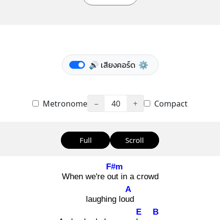
🔊 เสียงคอร์ด
⚙️
Metronome
−
40
+
Compact
Full
Scroll
F#m
When we're out
in a crowd
A
laughing loud
E
B