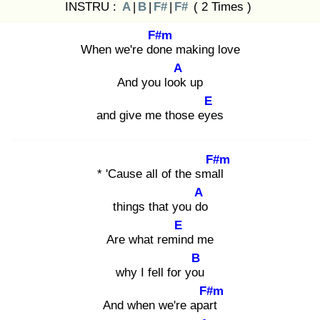
INSTRU :
A
|
B
|
F#
|
F#
( 2 Times )
F#m
When we're don
e making love
A
And you look
up
E
and give me those eye
s
F#m
* 'Cause all of the small
A
things that you do
E
Are what remin
d me
B
why I fell for you
F#m
And when we're apart