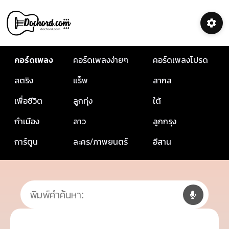
คอร์ดเพลง
คอร์ดเพลงง่ายๆ
คอร์ดเพลงโปรด
สตริง
แร็พ
สากล
เพื่อชีวิต
ลูกทุ่ง
ใต้
กำเมือง
ลาว
ลูกกรุง
การ์ตูน
ละคร/ภาพยนตร์
อีสาน