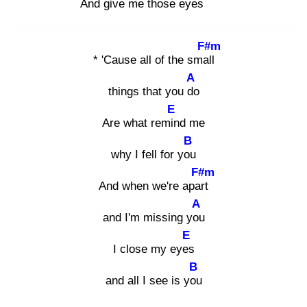
And give me those eye
s
F#m
* 'Cause all of the small
A
things that you do
E
Are what remin
d me
B
why I fell for you
F#m
And when we're apart
A
and I'm missing you
E
I close my eyes
B
and all I see is you