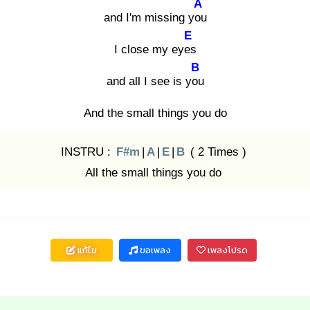
A
and I'm missing you
E
I close my eyes
B
and all I see is you
And the small things you do
INSTRU :
F#m
|
A
|
E
|
B
( 2 Times )
All the small things you do
แก้ไข
ขอเพลง
เพลงโปรด