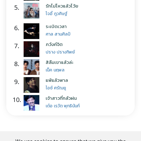
รักไม่ไหวแล้วโว้ย
5.
โจอี้ ภูวศิษฐ์
ระเบิดเวลา
6.
ศาล สานศิลป์
ภวังค์จิต
7.
ปราง ปรางทิพย์
สิลืมเขาแล้วล่ะ
8.
เน็ค นฤพล
แพ้แล้วพาล
9.
ไอซ์ ศรัณยู
เจ้าสาวที่กลัวฝน
10.
เต๋อ เรวัต พุทธินันท์