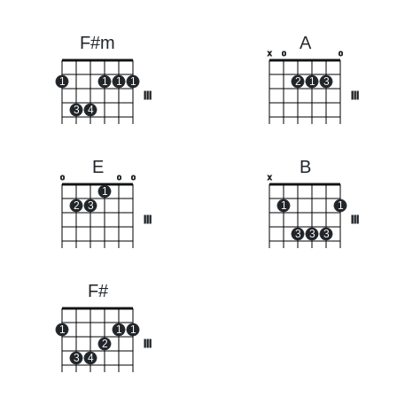
F#m
A
x
o
o
1
1
1
1
2
1
3
III
III
3
4
E
B
o
o
o
x
1
2
3
1
1
III
III
3
3
3
F#
1
1
1
2
III
3
4