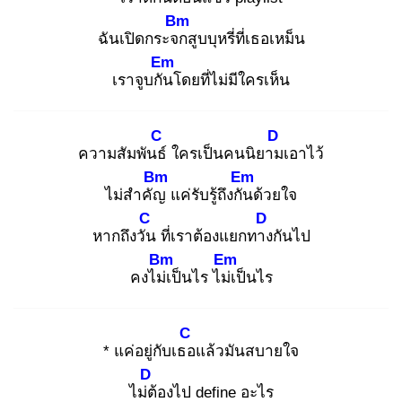
Bm
ฉันเปิดกระจก
สูบบุหรี่ที่เธอเหม็น
Em
เราจูบกัน
โดยที่ไม่มีใครเห็น
C
D
ความสัมพันธ์
ใครเป็นคนนิยาม
เอาไว้
Bm
Em
ไม่สำคัญ
แค่รับรู้ถึงกัน
ด้วยใจ
C
D
หากถึงวัน
ที่เราต้องแยกทาง
กันไป
Bm
Em
คงไม่เ
ป็นไร ไม่เ
ป็นไร
C
* แค่อยู่กับเธอ
แล้วมันสบายใจ
D
ไม่ต้
องไป define อะไร