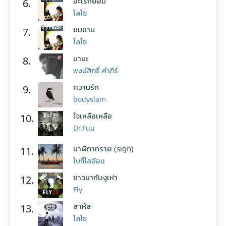
อะไรก็ยอม
6.
โลโซ
ซมซาน
7.
โลโซ
มานะ
8.
พงษ์สิทธิ์ คำภีร์
ความรัก
9.
bodyslam
ใจเหลือเหลือ
10.
Dr.Fuu
นาฬิกาทราย (sign)
11.
โบกี้ไลอ้อน
ชาวนากับงูเห่า
12.
Fly
สาหัส
13.
โลโซ