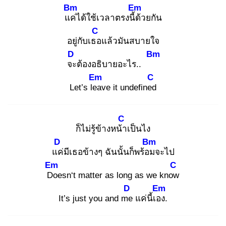
Bm
Em
แค่
ได้ใช้เวลาตรงนี้ด้
วยกัน
C
อยู่กับเธอ
แล้วมันสบายใจ
D
Bm
จะ
ต้องอธิบายอะไร..
Em
C
Let’s lea
ve it undefined
C
ก็ไม่รู้ข้างหน้า
เป็นไง
D
Bm
แค่
มีเธอข้างๆ ฉันนั้นก็พร้อม
จะไป
Em
C
Do
esn‘t matter as long as we know
D
Em
It’s just you and me
แค่นี้เอง
.