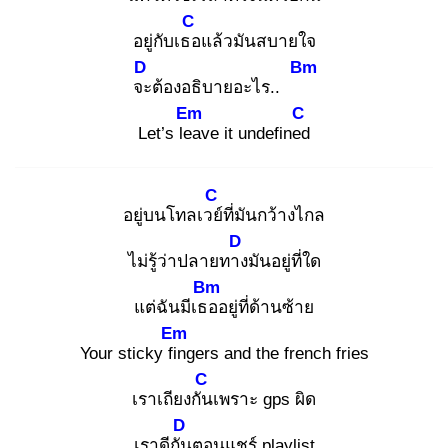
C
อยู่กับเธอ
แล้วมันสบายใจ
D
Bm
จะ
ต้องอธิบายอะไร..
Em
C
Let’s lea
ve it undefined
C
อยู่บนโทลเวย์
ที่มันกว้างไกล
D
ไม่รู้ว่าปลายทาง
มันอยู่ที่ใด
Bm
แต่ฉันมีเธอ
อยู่ที่ด้านซ้าย
Em
Your sticky fin
gers and the french fries
C
เราเถียงกัน
เพราะ gps ผิด
D
เราดีกัน
ตอนแชร์ playlist