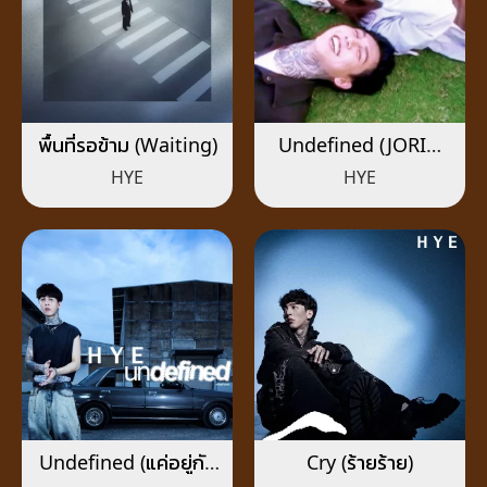
พื้นที่รอข้าม (Waiting)
Undefined (JORIN
4EVE)
HYE
HYE
Undefined (แค่อยู่กับ
Cry (ร้ายร้าย)
เธอ)