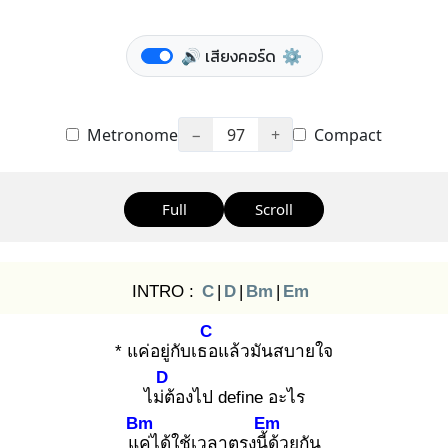
🔊 เสียงคอร์ด
⚙️
Metronome
−
97
+
Compact
Full
Scroll
INTRO :
C
|
D
|
Bm
|
Em
C
* แค่อยู่กับเธอ
แล้วมันสบายใจ
D
ไม่ต้
องไป define อะไร
Bm
Em
แค่
ได้ใช้เวลาตรงนี้ด้
วยกัน