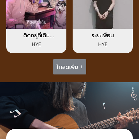
ติดอยู่ที่เดิม
ระยะเพื่อน
(OURFAVPLACE)
HYE
HYE
โหลดเพิ่ม +