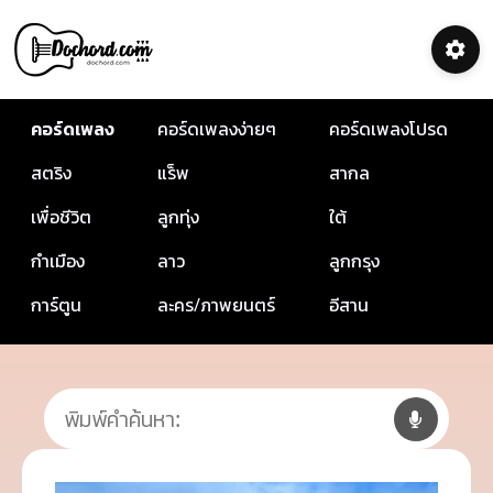
คอร์ดเพลง
คอร์ดเพลงง่ายๆ
คอร์ดเพลงโปรด
สตริง
แร็พ
สากล
เพื่อชีวิต
ลูกทุ่ง
ใต้
กำเมือง
ลาว
ลูกกรุง
การ์ตูน
ละคร/ภาพยนตร์
อีสาน