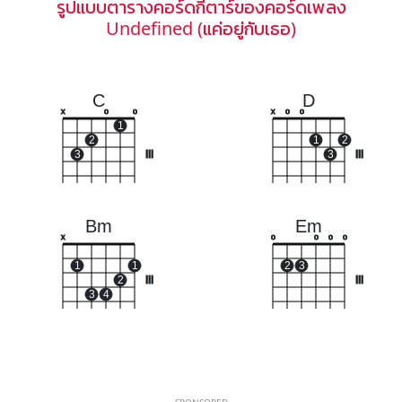
รูปแบบตารางคอร์ดกีตาร์ของคอร์ดเพลง
Undefined (แค่อยู่กับเธอ)
C
D
x
o
o
x
o
o
1
2
1
2
3
III
3
III
Bm
Em
x
o
o
o
o
1
1
2
3
2
III
III
3
4