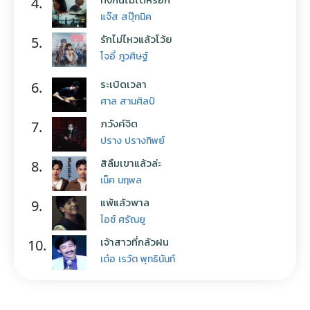
4.
แจ๊ส สปุ๊กนิค
รักไม่ไหวแล้วโว้ย
5.
โจอี้ ภูวศิษฐ์
ระเบิดเวลา
6.
ศาล สานศิลป์
ภวังค์จิต
7.
ปราง ปรางทิพย์
สิลืมเขาแล้วล่ะ
8.
เน็ค นฤพล
แพ้แล้วพาล
9.
ไอซ์ ศรัณยู
เจ้าสาวที่กลัวฝน
10.
เต๋อ เรวัต พุทธินันท์