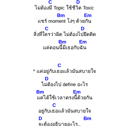
C
D
ไม่ต้องมี
Topic ใช้ชีวิต
Toxic
Bm
Em
แชร์ momen
t โง่ๆ ด้วยกัน
C
D
สิ่งที่ใคร
ว่าผิด ไม่ต้องไปยึ
ดติด
Bm
Em
แค่ตอนนี้มี
เธอกับฉัน
C
* แค่อยู่กับเธอ
แล้วมันสบายใจ
D
ไม่ต้
องไป define อะไร
Bm
Em
แค่
ได้ใช้เวลาตรงนี้ด้
วยกัน
C
อยู่กับเธอ
แล้วมันสบายใจ
D
Bm
จะ
ต้องอธิบายอะไร..