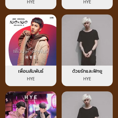
HYE
HYE
เพื่อนสัมพันธ์
ด้วยรักและฟักยู
HYE
HYE