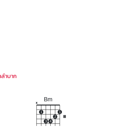
ฮาลำบาก
Bm
x
1
1
2
III
3
4