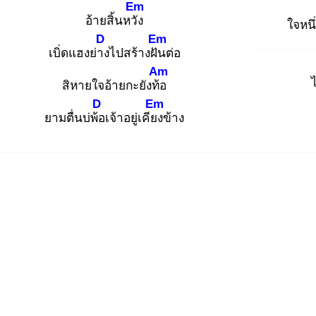
Em
อ้ายสิ้นหวัง
ใจหนึ
D
Em
เบิ่ดแฮงย่าง
ไปสร้างฝัน
ต่อ
Am
สิหายใจอ้ายกะยังท้อ
D
Em
ยามตื่นบ่พ้อ
เจ้าอยู่เคียง
ข้าง