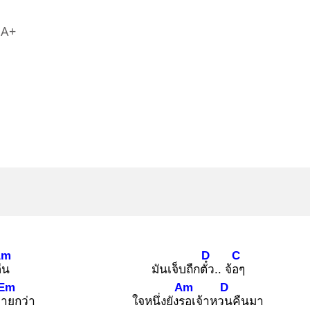
A+
Am
D
C
่น
มันเจ็บถืกตั๋ว
.. จ้อๆ
Em
Am
D
ลาย
กว่า
ใจหนึ่งยังรอ
เจ้าหวน
คืนมา