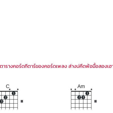
ตารางคอร์ดกีตาร์ของคอร์ดเพลง ส่างบ่คึดพ้อมื้อสองเ
C
Am
o
o
x
o
o
1
1
2
2
3
3
III
III