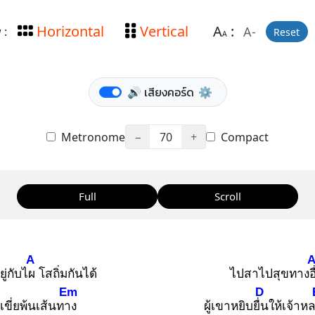
Horizontal
Vertical
A
:
A-
 :
Reset
A
🔊 เสียงคอร์ด
⚙️
Metronome
−
70
+
Compact
Full
Scroll
A
ยู่กับไผ
โสถิ่มกันได้
ไปสาไปสุขทางอื
Em
D
เขี่ยพ้นเส้นทาง
ผู้เขาหยิบยื่น
ให้เจ้าห