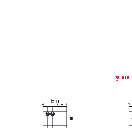
รูปแบบ
Em
o
o
o
o
x
2
3
III