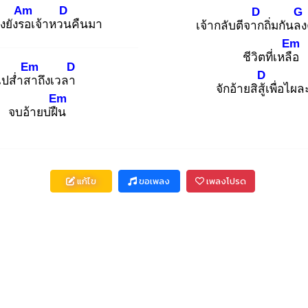
Am
D
D
G
่งยังรอ
เจ้าหวน
คืนมา
เจ้ากลับตีจาก
ถิ่มกันลง
Em
ชีวิตที่เหลือ
Em
D
D
ไปส่ำสา
ถึงเวลา
จักอ้ายสิสู้เ
พื่อไผล
Em
จบอ้ายบ่ฝืน
แก้ไข
ขอเพลง
เพลงโปรด