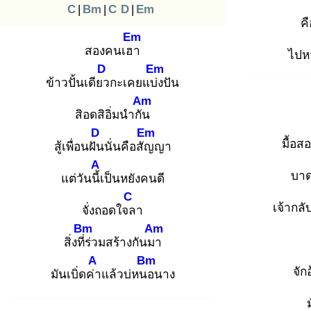
C
|
Bm
|
C
D
|
Em
ค
Em
สองคนเฮา
ไปหวั
D
Em
ข้าวปั้นเดียว
กะเคยแบ่ง
ปัน
Am
สิอดสิอิ่มนำกัน
D
Em
มื้อ
สู้เพื่อนฝัน
นั่นคือสัญ
ญา
A
บาด
แต่วันนี้เ
ป็นหยังคนดี
C
เจ้ากลั
จั่งถอดใจล
า
Bm
Am
สิ่งที่ร่
วมสร้างกันมา
A
Bm
จักอ
มันเบิ่ดค่า
แล้วบ่หนอ
นาง