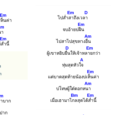
Em
D
Em
ไปส่ำสา
ถึงเวลา
เห็น
ค่า
Em
Am
จบอ้ายบ่ฝืน
นา
Am
Em
ไปสาไปสุขทางอื่น
้ส่ำ
นี้
D
Em
ผู้เขาหยิบยื่น
ให้เจ้าหลาย
กว่า
A
ทุ่มสุดหัวใจ
m
Em
m
แต่บาดสุดท้ายน้องบ่เห็น
ค่า
Am
บ่โทษผู้ใด๋ดอกหนา
Bm
Em
m
เมื่อเฮามาไกล
สุดได้ส่ำ
นี้
ลำ
บาก
ปาก