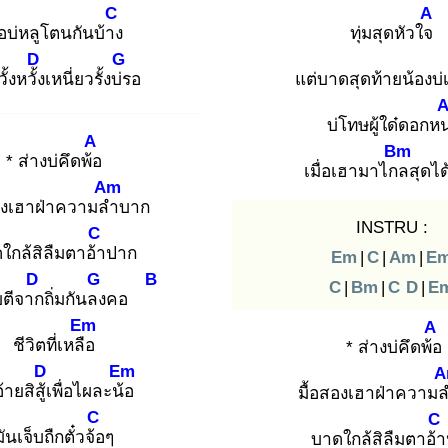
C
A
ือบ่หลูโตนกันบ้าง
ทุ่มสุดหัวใจ
D
G
้งหวั้ง
เหนี่ยวรั้งบ่ร
อ
แต่บาดสุดท้ายน้องบ่
บ่โทษผู้ใด๋ดอกห
A
Bm
* ส่างบ่คึดพ้อ
เมื่อเฮามาไกล
สุดได
Am
สองเฮาฝ่าความลำ
บาก
INSTRU :
C
ใกล้สิลืมตาอ้า
ปาก
Em
|
C
|
Am
|
E
D
G
B
C
|
Bm
|
C
D
|
E
บตีจาก
ถิ่มกันลง
คอ
Em
A
ชีวิตที่เหลือ
* ส่างบ่คึดพ้อ
D
Em
A
้ายสิสู้เ
พื่อไผละน้อ
มื้อสองเฮาฝ่าความ
C
C
มันเจ็บถืกตั๋วจ้อ
ๆ
บาดใกล้สิลืมตาอ้า