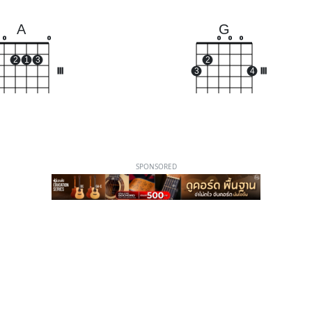
A
G
o
o
o
o
o
2
1
3
2
III
3
4
III
SPONSORED