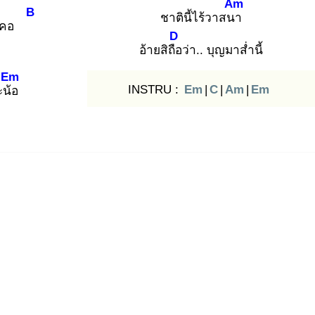
Am
B
ชาตินี้ไร้วาสนา
คอ
D
อ้ายสิถือ
ว่า.. บุญมาส่ำนี้
Em
INSTRU :
Em
|
C
|
Am
|
Em
ะน้อ