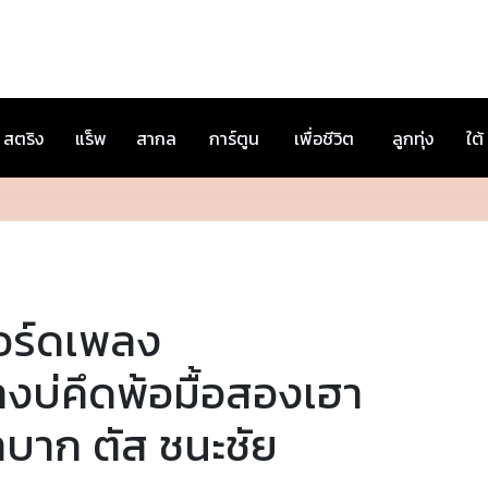
สตริง
แร็พ
สากล
การ์ตูน
เพื่อชีวิต
ลูกทุ่ง
ใต้
อร์ดเพลง
างบ่คึดพ้อมื้อสองเฮา
ำบาก ตัส ชนะชัย