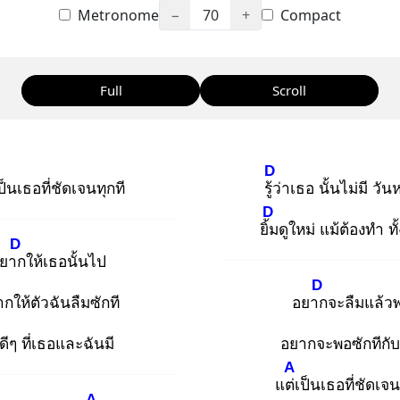
Metronome
−
70
+
Compact
Full
Scroll
D
ป็นเธอที่ชัดเจนทุกที
รู้ว่
าเธอ นั้นไม่มี วั
D
ยิ้ม
ดูใหม่ แม้ต้องทำ ทั
D
ยาก
ให้เธอนั้นไป
D
กให้ตัวฉันลืมซักที
อยาก
จะลืมแล้ว
ดีๆ ที่เธอและฉันมี
อยากจะพอซักทีกั
A
แต่เ
ป็นเธอที่ชัดเจน
A