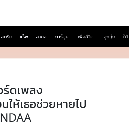
สตริง
แร็พ
สากล
การ์ตูน
เพื่อชีวิต
ลูกทุ่ง
ใต้
อร์ดเพลง
อนให้เธอช่วยหายไป
INDAA