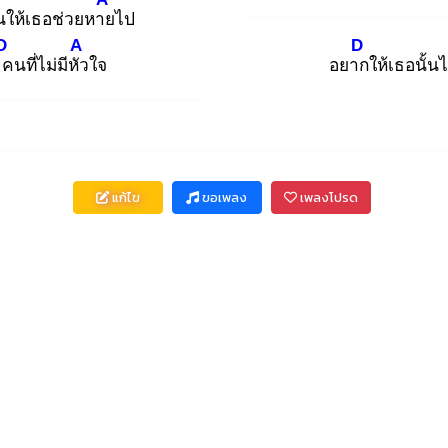
นให้เธอช่วยหาย
ไป
D
A
D
ค
นที่ไม่มีหัว
ใจ
อยาก
ให้เธอนั้น
แก้ไข
ขอเพลง
เพลงโปรด