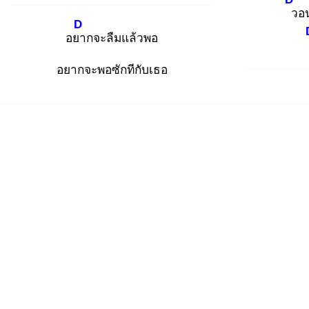
ว
อ
D
อยา
กจะลืมแล้วพอ
อยากจะพอซักทีกับเธอ