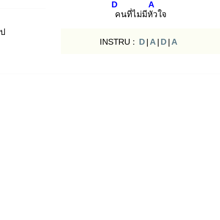
D
A
ค
นที่ไม่มีหัว
ใจ
ไป
INSTRU :
D
|
A
|
D
|
A