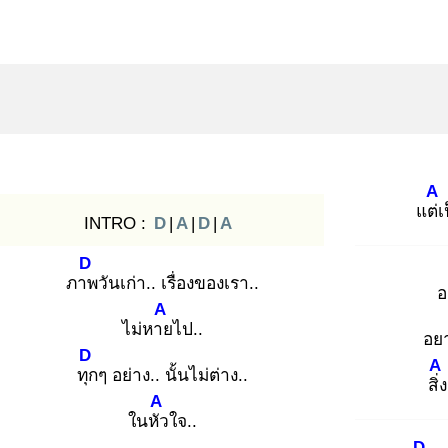
A
แต่เ
INTRO :
D
|
A
|
D
|
A
D
ภาพ
วันเก่า.. เรื่องของเรา..
อ
A
ไม่หาย
ไป..
อยา
D
A
ทุก
ๆ อย่าง.. นั้นไม่ต่าง..
สิ่ง
A
ในหัว
ใจ..
D