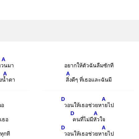
A
นหวน
มา
อยากให้ตัวฉันลืมซักที
A
A
้งน้ำ
ตา
สิ่ง
ดีๆ ที่เธอและฉันมี
D
A
พอ
ว
อนให้เธอช่วยหาย
ไป
D
A
บเธอ
ค
นที่ไม่มีหัว
ใจ
D
A
ทุกที
ว
อนให้เธอช่วยหาย
ไป