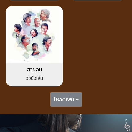
สายลม
วงนั่งเล่น
โหลดเพิ่ม +