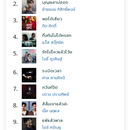
บุญผลาบ่ฮอด
2.
อ้ายแมน ภิสิทธิ์พงษ์
พอได้เสียว
3.
ดิด คิตตี้
ทิ้งกันไม่ได้หรอก
4.
แจ๊ส สปุ๊กนิค
รักไม่ไหวแล้วโว้ย
5.
โจอี้ ภูวศิษฐ์
ระเบิดเวลา
6.
ศาล สานศิลป์
ภวังค์จิต
7.
ปราง ปรางทิพย์
สิลืมเขาแล้วล่ะ
8.
เน็ค นฤพล
แพ้แล้วพาล
9.
ไอซ์ ศรัณยู