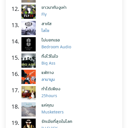
ชาวนากับงูเห่า
12.
Fly
สาหัส
13.
โลโซ
ไม่บอกเธอ
14.
Bedroom Audio
ทิ้งไว้ในใจ
15.
Big Ass
แพ้ทาง
16.
ลาบานูน
ทำได้เพียง
17.
25hours
แค่คุณ
18.
Musketeers
รักเมียที่สุดในโลก
19.