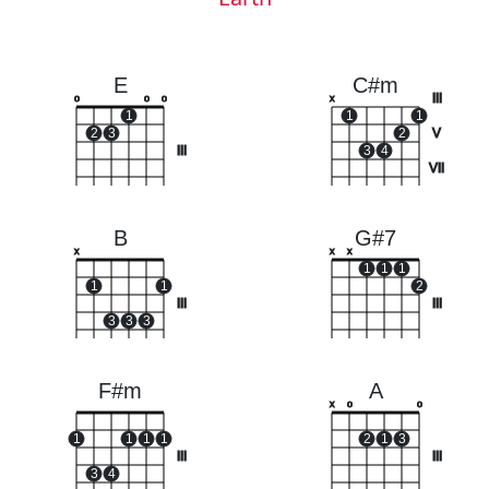
E
C#m
III
o
o
o
x
1
1
1
2
3
2
V
III
3
4
VII
B
G#7
x
x
x
1
1
1
1
1
2
III
III
3
3
3
F#m
A
x
o
o
1
1
1
1
2
1
3
III
III
3
4