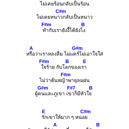
ไม่เคยร้อน
กลับเป็นร้อน
C#m
ไม่เคยหนาว
กลับเป็นหนาว
F#m
B
ทำ
กับเรายังงี้ได้ยังไง
A
G#m
หรือ
ว่าเราหลงลืม ไม่แคร์
ไม่เอาใจใส่
F#m
B
E
ใจ
ร้าย กับโลก
ของเรา
F#m
ไม่ว่าต้นหญ้า
พายุลมฝน
G#m
F#7
B
ผู้คน
และภูเขา เขา
ก็มีหัวใจ
E
C#m
รัก
เขาให้มาก ๆ หน่อย
A
B