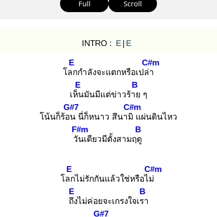
Full
Scroll
INTRO :
E
|
E
E
C#m
โลก
กำลังจะแตกหรือเปล่า
E
B
เห็น
มันมีแต่ข่าวร้าย
ๆ
G#7
C#m
โน้นก็ร้อน
นี่ก็หนาว สึนามิ
แผ่นดินไหว
F#m
B
วัน
เดียวมีตั้งสามฤดู
E
C#m
โลก
ไม่รักกันแล้วใช่หรือไม่
E
B
ถึง
ไม่ค่อยจะเกรงใจเรา
G#7