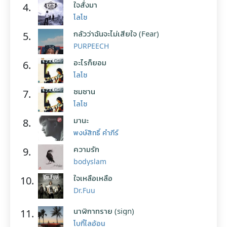
ใจสั่งมา
4.
โลโซ
กลัวว่าฉันจะไม่เสียใจ (Fear)
5.
PURPEECH
อะไรก็ยอม
6.
โลโซ
ซมซาน
7.
โลโซ
มานะ
8.
พงษ์สิทธิ์ คำภีร์
ความรัก
9.
bodyslam
ใจเหลือเหลือ
10.
Dr.Fuu
นาฬิกาทราย (sign)
11.
โบกี้ไลอ้อน