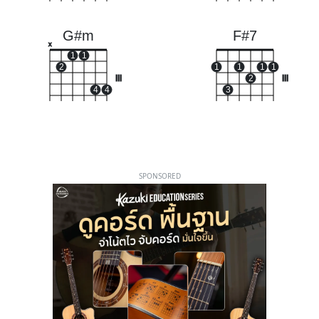
G#m
F#7
x
1
1
2
1
1
1
1
III
2
III
4
4
3
SPONSORED