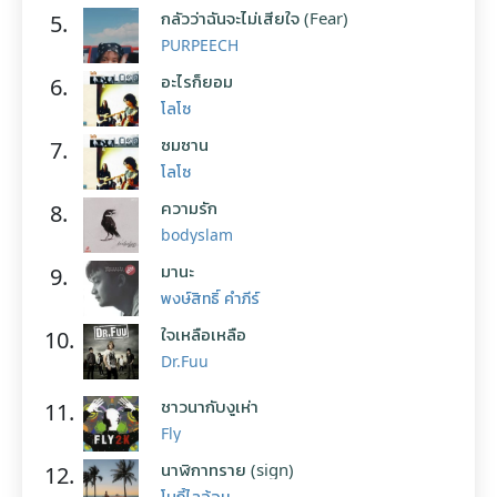
กลัวว่าฉันจะไม่เสียใจ (Fear)
5.
PURPEECH
อะไรก็ยอม
6.
โลโซ
ซมซาน
7.
โลโซ
ความรัก
8.
bodyslam
มานะ
9.
พงษ์สิทธิ์ คำภีร์
ใจเหลือเหลือ
10.
Dr.Fuu
ชาวนากับงูเห่า
11.
Fly
นาฬิกาทราย (sign)
12.
โบกี้ไลอ้อน