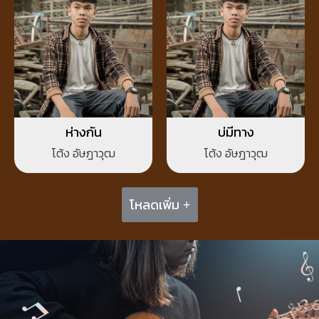
ห่างกัน
บ่มีทาง
โต้ง อัษฎาวุฒ
โต้ง อัษฎาวุฒ
โหลดเพิ่ม +