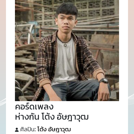
คอร์ดเพลง
ห่างกัน โต้ง อัษฎาวุฒ
ศิลปิน:
โต้ง อัษฎาวุฒ