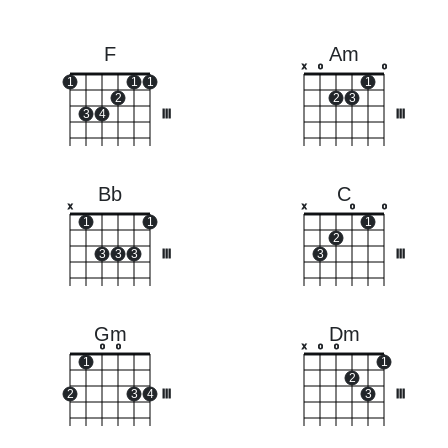
F
Am
x
o
o
1
1
1
1
2
2
3
3
4
III
III
Bb
C
x
x
o
o
1
1
1
2
3
3
3
III
3
III
Gm
Dm
o
o
x
o
o
1
1
2
2
3
4
III
3
III