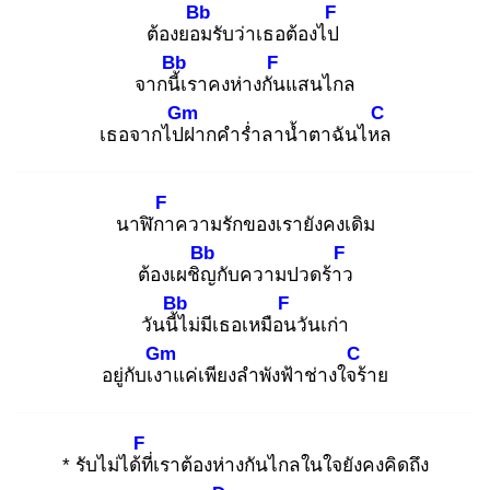
Bb
F
ต้องยอม
รับว่าเธอต้องไป
Bb
F
จากนี้เ
ราคงห่างกัน
แสนไกล
Gm
C
เธอจากไปฝ
ากคำร่ำลาน้ำตาฉันไหล
F
นาฬิกา
ความรักของเรายังคงเดิม
Bb
F
ต้องเผชิญ
กับความปวดร้าว
Bb
F
วันนี้ไ
ม่มีเธอเหมือน
วันเก่า
Gm
C
อยู่กับเงา
แค่เพียงลำพังฟ้าช่างใจร้
าย
F
* รับไม่ได้ที่
เราต้องห่างกันไกลในใจยังคงคิดถึง