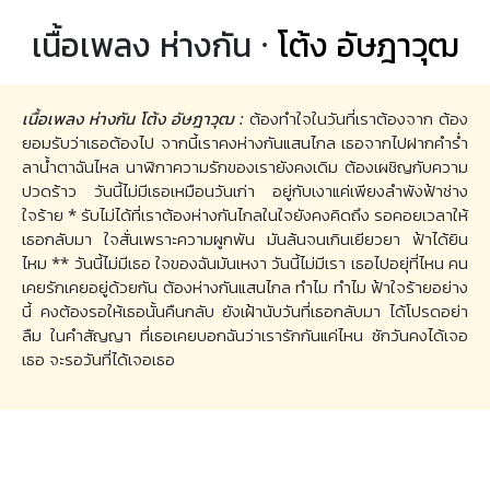
เนื้อเพลง ห่างกัน ·
โต้ง อัษฎาวุฒ
เนื้อเพลง ห่างกัน โต้ง อัษฎาวุฒ :
ต้องทำใจในวันที่เราต้องจาก ต้อง
ยอมรับว่าเธอต้องไป จากนี้เราคงห่างกันแสนไกล เธอจากไปฝากคำร่ำ
ลาน้ำตาฉันไหล นาฬิกาความรักของเรายังคงเดิม ต้องเผชิญกับความ
ปวดร้าว วันนี้ไม่มีเธอเหมือนวันเก่า อยู่กับเงาแค่เพียงลำพังฟ้าช่าง
ใจร้าย * รับไม่ได้ที่เราต้องห่างกันไกลในใจยังคงคิดถึง รอคอยเวลาให้
เธอกลับมา ใจสั่นเพราะความผูกพัน มันล้นจนเกินเยียวยา ฟ้าได้ยิน
ไหม ** วันนี้ไม่มีเธอ ใจของฉันมันเหงา วันนี้ไม่มีเรา เธอไปอยุ่ที่ไหน คน
เคยรักเคยอยู่ด้วยกัน ต้องห่างกันแสนไกล ทำไม ทำไม ฟ้าใจร้ายอย่าง
นี้ คงต้องรอให้เธอนั้นคืนกลับ ยังเฝ้านับวันที่เธอกลับมา ได้โปรดอย่า
ลืม ในคำสัญญา ที่เธอเคยบอกฉันว่าเรารักกันแค่ไหน ซักวันคงได้เจอ
เธอ จะรอวันที่ได้เจอเธอ