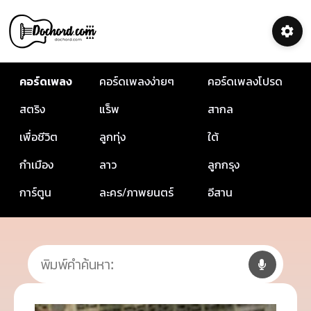
คอร์ดเพลง
คอร์ดเพลงง่ายๆ
คอร์ดเพลงโปรด
สตริง
แร็พ
สากล
เพื่อชีวิต
ลูกทุ่ง
ใต้
กำเมือง
ลาว
ลูกกรุง
การ์ตูน
ละคร/ภาพยนตร์
อีสาน