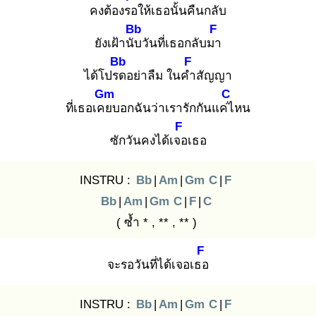
คงต้องรอ
ให้เธอนั้นคืนกลับ
Bb
F
ยังเฝ้านับ
วันที่เธอกลับมา
Bb
F
ได้โปรด
อย่าลืม ในคำ
สัญญา
Gm
C
ที่เธอเคย
บอกฉันว่าเรารักกันแค่ไ
หน
F
ซักวันคงได้เจอ
เธอ
INSTRU :
Bb
|
Am
|
Gm
C
|
F
Bb
|
Am
|
Gm
C
|
F
|
C
( ซ้ำ * , ** , ** )
F
จะรอวันที่ได้เจอเธอ
INSTRU :
Bb
|
Am
|
Gm
C
|
F