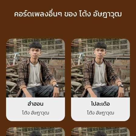
คอร์ดเพลงอื่นๆ ของ โต้ง อัษฎาวุฒ
ฮำฮอน
ไปละเด้อ
โต้ง อัษฎาวุฒ
โต้ง อัษฎาวุฒ