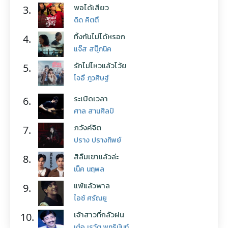
พอได้เสียว
3.
ดิด คิตตี้
ทิ้งกันไม่ได้หรอก
4.
แจ๊ส สปุ๊กนิค
รักไม่ไหวแล้วโว้ย
5.
โจอี้ ภูวศิษฐ์
ระเบิดเวลา
6.
ศาล สานศิลป์
ภวังค์จิต
7.
ปราง ปรางทิพย์
สิลืมเขาแล้วล่ะ
8.
เน็ค นฤพล
แพ้แล้วพาล
9.
ไอซ์ ศรัณยู
เจ้าสาวที่กลัวฝน
10.
เต๋อ เรวัต พุทธินันท์