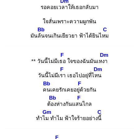
Dm
รอคอยเวลา
ให้เธอกลับมา
ใจสั่นเพราะความผูกพัน
Bb
C
มันล้น
จนเกินเยียวยา ฟ้าได้ยินไหม
F
Dm
** วันนี้ไม่มีเธอ
ใจของฉันมันเหงา
F
Dm
วันนี้ไม่มีเรา
เธอไปอยุ่ที่ไหน
Bb
F
คน
เคยรักเคยอยู่ด้
วยกัน
Bb
F
ต้อง
ห่างกันแสน
ไกล
Gm
C
ทำไม
ทำไม ฟ้าใจร้ายอย่างนี้
F