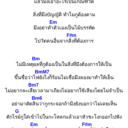
แล้วมึงเอา
อะไรเป็นเกณฑ์วัด
สิ่งที่มึงบัญญัติ ทำไมกูต้องตาม
Em
มึงอย่าทำตั
วเองเป็นไม้บรรทัด
F#m
ไปวัดคนอื่นจากสิ่ง
ที่ต้องการ
Bm
ไม่มีเหตุผล
ที่กูต้องเป็นในสิ่งที่มึงต้องการให้เป็น
BmM7
ขึ้นชื่อว่าไฟยั
งไงก็ร้อนไม่เชื่อมึงลองมาทำให้เย็น
Bm7
ไม่อยากจะเสีย
เวลามาเถียงไม่อยากใช้เสียงโดยไม่จำเป็น
Bm6
อย่ามาตัดสิน
ว่ากูกระจอกถ้ามึงยังบอกว่าไม่เคยเห็น
G
ตักไรม์
กูใส่เข้าไปในกะโหลกแล้วเอาหัวชะโงกออกไปฟัง
Em
F#m