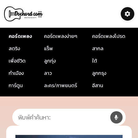
คอร์ดเพลง
คอร์ดเพลงง่ายๆ
คอร์ดเพลงโปรด
สตริง
แร็พ
สากล
เพื่อชีวิต
ลูกทุ่ง
ใต้
กำเมือง
ลาว
ลูกกรุง
การ์ตูน
ละคร/ภาพยนตร์
อีสาน