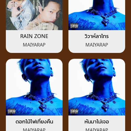
RAIN ZONE
วิวาห์ลาไทร
MAIYARAP
MAIYARAP
ดอกไม้ไฟเที่ยงคืน
หันมาไม่เจอ
MAIYARAP
MAIYARAP