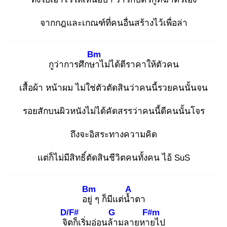
จากกฎและเกณฑ์ที่คนอื่นสร้างไว้เพื่อล่า
Bm
กูว่าการศึกษา
ไม่ได้ตีราคาให้ตัวคน
เสื้อผ้า หน้าผม ไม่ใช่ตัวตัดสินว่าคนนี้รวยคนนั้นจน
รอยสักบนผิวหนังไม่ได้คัดสรรว่าคนนี้ดีคนนั้นโจร
ถึงจะอิสระทางความคิด
แต่ก็ไม่มีสิทธิ์ตัดสินชีวิตคนทั้งคน ไอ้ SuS
Bm
A
อยู่
ๆ ก็มีแต่น้ำ
ตา
D/F#
G
F#m
จิต
ก็เริ่มอ่อนล้า
มลายหาย
ไป