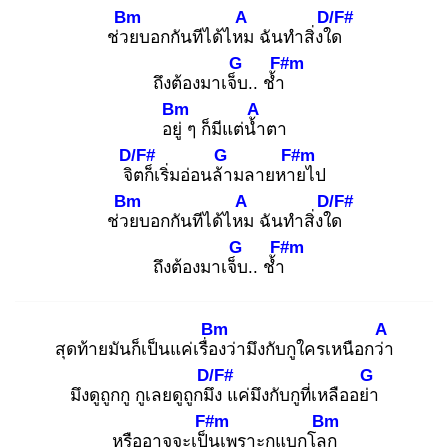
Bm
A
D/F#
ช่วย
บอกกันทีได้ไหม
ฉันทำสิ่งใด
G
F#m
ถึงต้องมาเจ็บ
.. ช้ำ
Bm
A
อยู่
ๆ ก็มีแต่น้ำ
ตา
D/F#
G
F#m
จิต
ก็เริ่มอ่อนล้า
มลายหาย
ไป
Bm
A
D/F#
ช่วย
บอกกันทีได้ไหม
ฉันทำสิ่งใด
G
F#m
ถึงต้องมาเจ็บ
.. ช้ำ
Bm
A
สุดท้ายมันก็เป็นแค่เรื่อง
ว่ามึงกับกูใครเหนือกว่า
D/F#
G
มึงดูถูกกู กูเลยดูถูกมึง
แค่มึงกับกูที่เหลืออย่า
F#m
Bm
หรืออาจจะเป็น
เพราะกูแบกโลก