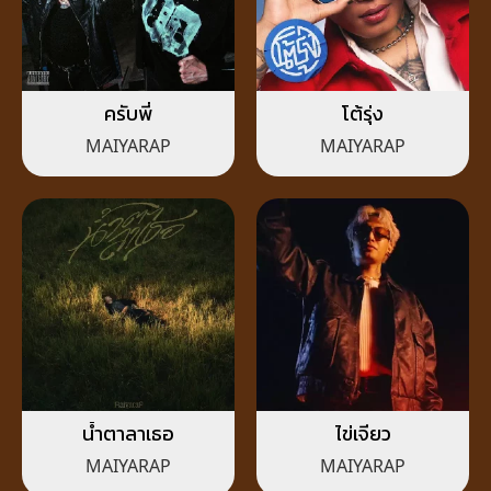
ครับพี่
โต้รุ่ง
MAIYARAP
MAIYARAP
น้ำตาลาเธอ
ไข่เจียว
MAIYARAP
MAIYARAP