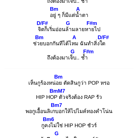
ถึงต้องมาเจ็บ
.. ช้ำ
Bm
A
อยู่
ๆ ก็มีแต่น้ำ
ตา
D/F#
G
F#m
จิต
ก็เริ่มอ่อนล้า
มลายหาย
ไป
Bm
A
D/F#
ช่วย
บอกกันทีได้ไหม
ฉันทำสิ่งใด
G
F#m
ถึงต้องมาเจ็บ
.. ช้ำ
Bm
เห็นกูร้องหน่อย
ตัดสินกูว่า POP หรอ
BmM7
HIP HOP
ตัวจริงต้อง RAP รัว
Bm7
พอกูเอื้อนลิเกบ
อกให้ไปไมค์ทองคำโน่น
Bm6
กูคง
ไม่ใช่ HIP HOP ชัวร์
G