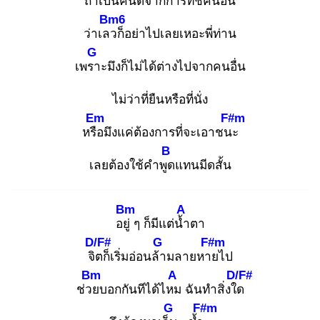
ถ้าเป็นคนดีจ
ากการที่ชี้คนอื่น
Bm6
ว่าเลว
ก็อย่าไปเลยเหอะพี่ท่าน
G
เพรา
ะมึงก็ไม่ได้ต่างไปจากคนอื่น
ไม่ว่าที่ยืนหรือที่นั่ง
Em
F#m
หรือ
มึงแค่ต้องการที่จะเอาชนะ
B
เลยต้องใช้คำพูด
แทนมีดสั้น
Bm
A
อยู่
ๆ ก็มีแต่น้ำ
ตา
D/F#
G
F#m
จิต
ก็เริ่มอ่อนล้า
มลายหาย
ไป
Bm
A
D/F#
ช่วย
บอกกันทีได้ไหม
ฉันทำสิ่งใด
G
F#m