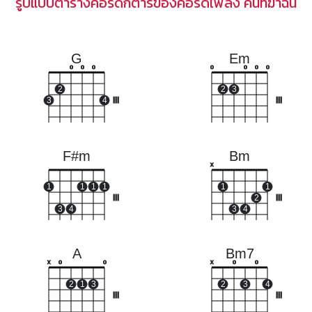
รูปแบบตารางคอร์ดกีตาร์ของคอร์ดเพลง คนที่ฆ่าฉัน
G
Em
o
o
o
o
o
o
o
2
2
3
3
4
III
III
F#m
Bm
x
1
1
1
1
1
1
III
2
III
3
4
3
4
A
Bm7
x
o
o
x
o
o
2
1
3
2
3
4
III
III