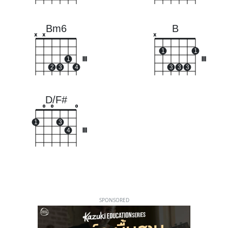
Bm6
B
x
x
x
1
1
1
III
III
2
3
4
3
3
3
D/F#
o
o
o
1
3
4
III
SPONSORED