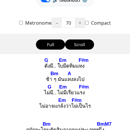
🔊 เสียงคอร์ด
⚙️
Metronome
−
70
+
Compact
Full
Scroll
G
Em
F#m
ดั่ง
มี.. ใบมี
ดทิ่มแทง
Bm
A
ช้า ๆ
มันแทง
ลงไป
G
Em
F#m
ไม่มี
.. ไม่มี
เรี่ยวแรง
Em
F#m
ไม่อาจแกล้ง
ว่าไม่เ
ป็นไร
Bm
BmM7
กูมักจะโดน
ตัดสินจากคนประเภทหนึ่ง