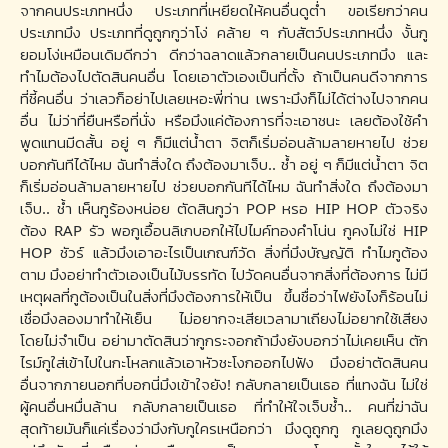
จากคนประเภทหนึ่ง ประเภทที่เหยียดให้คนอื่นดูต่ำ ขอเรียกว่าคน
ประเภทมึง ประเภทที่ดูถูกกูว่าโง่ คล้าย ๆ กับสัตว์ประเภทหนึ่ง งั้นกู
ยอมโง่เหมือนเดิมดีกว่า ดีกว่าฉลาดแล้วกลายเป็นคนประเภทมึง และ
ทำไมต้องไปตัดสินคนอื่น โดยเอาตัวเองเป็นที่ตั้ง ถ้าเป็นคนดีจากการ
ที่ชี้คนอื่น ว่าเลวก็อย่าไปเลยเหอะพี่ท่าน เพราะมึงก็ไม่ได้ต่างไปจากคน
อื่น ไม่ว่าที่ยืนหรือที่นั่ง หรือมึงแค่ต้องการที่จะเอาชนะ เลยต้องใช้คำ
พูดแทนมีดสั้น อยู่ ๆ ก็มีแต่น้ำตา จิตก็เริ่มอ่อนล้ามลายหายไป ช่วย
บอกกันทีได้ไหม ฉันทำสิ่งใด ถึงต้องมาเจ็บ.. ช้ำ อยู่ ๆ ก็มีแต่น้ำตา จิต
ก็เริ่มอ่อนล้ามลายหายไป ช่วยบอกกันทีได้ไหม ฉันทำสิ่งใด ถึงต้องมา
เจ็บ.. ช้ำ เห็นกูร้องหน่อย ตัดสินกูว่า POP หรอ HIP HOP ตัวจริง
ต้อง RAP รัว พอกูเอื้อนลิเกบอกให้ไปไมค์ทองคำโน่น กูคงไม่ใช่ HIP
HOP ชัวร์ แล้วมึงเอาอะไรเป็นเกณฑ์วัด สิ่งที่มึงบัญญัติ ทำไมกูต้อง
ตาม มึงอย่าทำตัวเองเป็นไม้บรรทัด ไปวัดคนอื่นจากสิ่งที่ต้องการ ไม่มี
เหตุผลที่กูต้องเป็นในสิ่งที่มึงต้องการให้เป็น ขึ้นชื่อว่าไฟยังไงก็ร้อนไม่
เชื่อมึงลองมาทำให้เย็น ไม่อยากจะเสียเวลามาเถียงไม่อยากใช้เสียง
โดยไม่จำเป็น อย่ามาตัดสินว่ากูกระจอกถ้ามึงยังบอกว่าไม่เคยเห็น ตัก
ไรม์กูใส่เข้าไปในกะโหลกแล้วเอาหัวชะโงกออกไปฟัง มึงอย่าตัดสินคน
อื่นจากภายนอกที่บอกนี่มึงเข้าใจยัง! กลับกลายเป็นเธอ ที่แทงฉัน ไม่ใช่
ผู้คนอื่นหมื่นล้าน กลับกลายเป็นเธอ ที่ทำให้ใจเจ็บช้ำ.. คนที่ฆ่าฉัน
สุดท้ายมันก็แค่เรื่องว่ามึงกับกูใครเหนือกว่า มึงดูถูกกู กูเลยดูถูกมึง