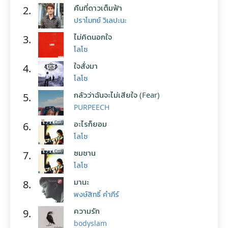
คืนที่ดาวเต็มฟ้า
2.
ปราโมทย์ วิเลปะนะ
ไม่คิดนอกใจ
3.
โลโซ
ใจสั่งมา
4.
โลโซ
กลัวว่าฉันจะไม่เสียใจ (Fear)
5.
PURPEECH
อะไรก็ยอม
6.
โลโซ
ซมซาน
7.
โลโซ
มานะ
8.
พงษ์สิทธิ์ คำภีร์
ความรัก
9.
bodyslam