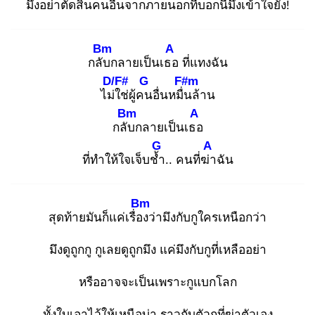
มึงอย่าตัดสิน
คนอื่นจากภายนอกที่บอก
นี่มึงเข้าใจยัง!
Bm
A
กลับ
กลายเป็นเธอ
ที่แทงฉัน
D/F#
G
F#m
ไม่ใ
ช่ผู้คน
อื่นหมื่น
ล้าน
Bm
A
กลับ
กลายเป็นเธอ
G
A
ที่ทำให้ใจเจ็บช้ำ
.. คนที่ฆ่า
ฉัน
Bm
สุดท้ายมันก็แค่เรื่อง
ว่ามึงกับกูใครเหนือกว่า
มึงดูถูกกู กูเลยดูถูกมึง แค่มึงกับกูที่เหลืออย่า
หรืออาจจะเป็นเพราะกูแบกโลก
ทั้งใบเอาไว้ให้เหนือบ่า ราวกับตัวกูที่ฆ่าตัวเอง