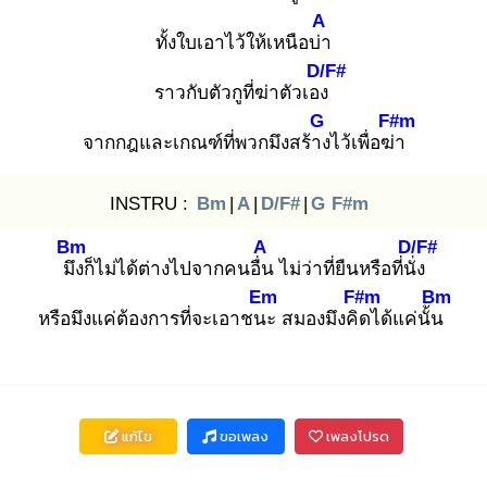
A
ทั้งใบเอาไว้ให้เหนือบ่า
D/F#
ราวกับตัวกูที่ฆ่าตัวเอง
G
F#m
จากกฎและเกณฑ์ที่พวกมึงสร้าง
ไว้เพื่อฆ่า
INSTRU :
Bm
|
A
|
D/F#
|
G
F#m
Bm
A
D/F#
มึง
ก็ไม่ได้ต่างไปจากคนอื่น
ไม่ว่าที่ยืนหรือที่นั่ง
Em
F#m
Bm
หรือมึงแค่ต้องการที่จะเอาชนะ
สมองมึงคิด
ได้แค่นั้น
แก้ไข
ขอเพลง
เพลงโปรด