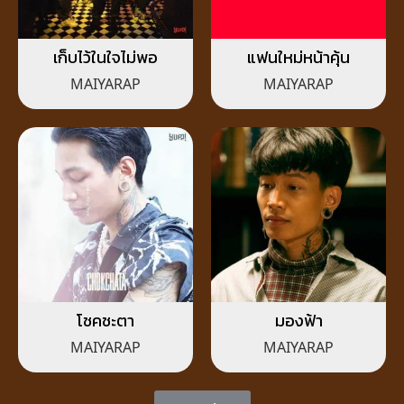
เก็บไว้ในใจไม่พอ
แฟนใหม่หน้าคุ้น
MAIYARAP
MAIYARAP
โชคชะตา
มองฟ้า
MAIYARAP
MAIYARAP