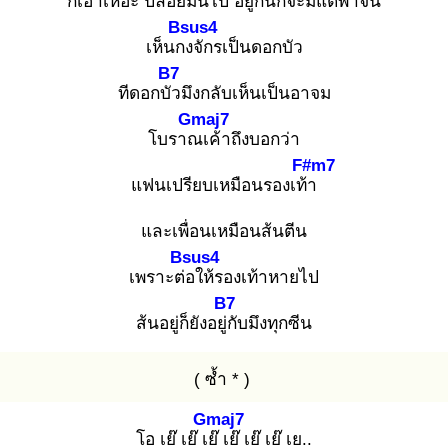
ก็เอา
เหอะ ปล่อยมันไป อยู่กัน
ก็จะมีแต่พาจน
Bsus4
เห็นกง
จักรเป็นดอกบัว
B7
ทีดอกบัว
มึงกลับเห็นเป็นอาจม
Gmaj7
โบราณ
เค้าถึงบอกว่า
F#m7
แฟนเปรียบเหมือนรองเท้า
และเพื่อนเหมือนส้นตีน
Bsus4
เพราะต่อ
ให้รองเท้าหายไป
B7
ส้นอยู่ก็ยังอยู่กั
บมึงทุกซีน
( ซ้ำ * )
Gmaj7
โอ เย๊ เย๊ เย๊
เย๊ เย๊ เย๊ เย..