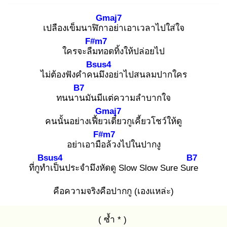
Gmaj7
เปลืองเข็มนาฬิกา
อย่าเอาเวลาไปใส่ใจ
F#m7
ใครจะลืม
ทอดทิ้งให้ปล่อยไป
Bsus4
ไม่ต้องฟังคำคน
มึงอย่าไปสนลมปากใคร
B7
ทนนาน
มันมีแต่ความลำบากใจ
Gmaj7
คนนั้นอย่างเฟี้ยว
เดี๋ยวกูเคี้ยวโชว์ให้ดู
F#m7
อย่าเอามือ
ล้วงไปในปากงู
Bsus4
B7
ที่กูทำ
เป็นประจำมึงหัดดู Slow Slow Sure Sure
คือความจริงคือปากกู (เองแหล่ะ)
( ซ้ำ * )