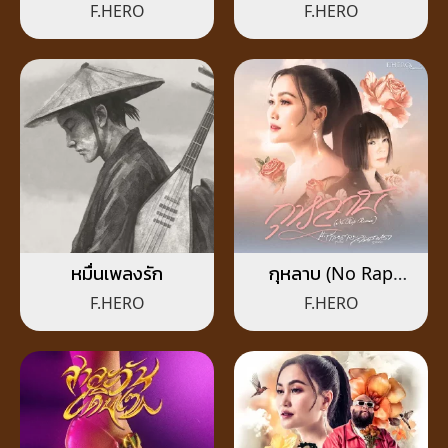
F.HERO
F.HERO
หมื่นเพลงรัก
กุหลาบ (No Rap
Remix)
F.HERO
F.HERO