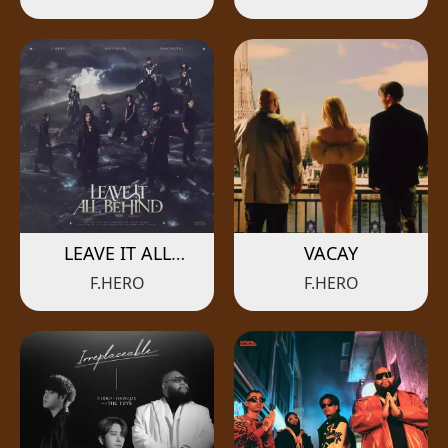
LEAVE IT ALL
VACAY
BEHIND
F.HERO
F.HERO