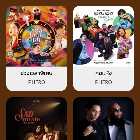
ช่วงเวลาพิเศษ
คอแห้ง
F.HERO
F.HERO