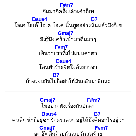
F#m7
กันมากี่ครั้ง
แล้วเค้าก็เท
Bsus4
B7
โอเค โอเค๊
โอเค โอเค นั้นพูดอย่างนั้น
แล้วมึงก็เซ
Gmaj7
มึงรู้มึงเศร้า
เข้ามาดื่มมาๆ
F#m7
เห็นว่าเขา
ทิ้งไปแบบคาตา
Bsus4
โดนทำร้าย
จิตใจด้วยวาจา
B7
ถ้าจะจบกันไปก็
อย่าให้มันกลับมาอีกนะ
Gmaj7
F#m7
ไม่
อยากฟังเรื่องมันอีกละ
Bsus4
B7
คนดีๆ น่ะมีอยู่ซะ
รักคนเลวๆ อยู่ได้มึงคิด
อะไรอยู่วะ
Gmaj7
F#m7
อะ อ๊ะ
ดื่มด้วยกันเลยวันสุดท้าย