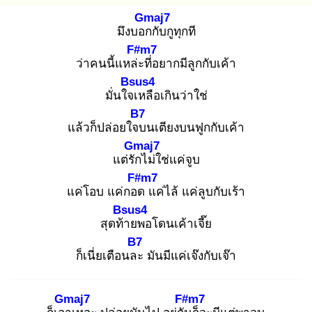
Gmaj7
มึงบอก
กับกูทุกที
F#m7
ว่าคนนี้แหล่ะ
ที่อยากมีลูกกับเค้า
Bsus4
มั่นใจเ
หลือเกินว่าใช่
B7
แล้วก็ปล่อยใจบ
นเตียงบนฟูกกับเค้า
Gmaj7
แต่รัก
ไม่ใช่แค่จูบ
F#m7
แค่โอบ แค่กอด
แค่ไล้ แค่ลูบกับเร้า
Bsus4
สุดท้า
ยพอโดนเค้าเจี๊ย
B7
ก็เนี่ยเตือนละ
มันมีแค่เจ๊งกับเจ๊า
Gmaj7
F#m7