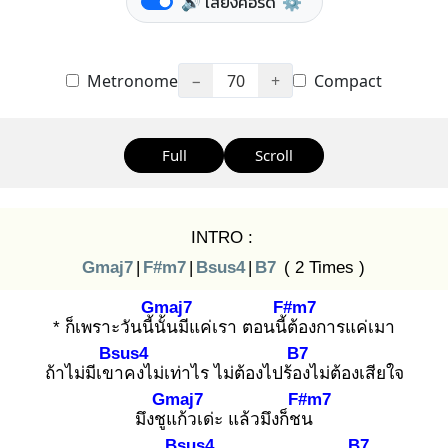
🔊 เสียงคอร์ด
⚙️
Metronome
−
70
+
Compact
Full
Scroll
INTRO :
Gmaj7
|
F#m7
|
Bsus4
|
B7
( 2 Times )
Gmaj7
F#m7
* ก็เพราะวันนี้นั้
นมีแค่เรา ตอนนี้ต้
องการแค่เมา
Bsus4
B7
ถ้าไม่มีเขา
คงไม่เท่าไร ไม่ต้องไปร้อง
ไม่ต้องเสียใจ
Gmaj7
F#m7
มึงชูแ
ก้วเด่ะ แล้วมึงก็ชน
Bsus4
B7