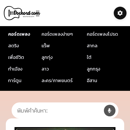
คอร์ดเพลง
คอร์ดเพลงง่ายๆ
คอร์ดเพลงโปรด
สตริง
แร็พ
สากล
เพื่อชีวิต
ลูกทุ่ง
ใต้
กำเมือง
ลาว
ลูกกรุง
การ์ตูน
ละคร/ภาพยนตร์
อีสาน