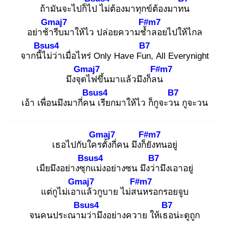
ถ้ามันจะไปก็ไป
ไม่ต้องมาทุกข์ต้องมาทน
Gmaj7
F#m7
อย่าช้า
รีบมาให้ไว ปล่อยความช้ำ
ลอยไปให้ไกล
Bsus4
B7
จากนี้ไ
ม่ว่าเมื่อไหร่ Only Have Fun
, All Everynight
Gmaj7
F#m7
มึงจุด
ไฟขึ้นมาแล้วมึงก็ลน
Bsus4
B7
เอ้า เพื่อนมึงมากี่คน
เรียกมาให้ไว ก็กูจะวน
กูจะวน
Gmaj7
F#m7
เธอไปกับใคร
ตั้งกี่คน มึงก็ยั
งทนอยู่
Bsus4
B7
เมียมึงอย่างซุก
แม่งอย่างซน มึงว่า
มึงเอาอยู่
Gmaj7
F#m7
แต่กูไม่เอา
แล้วกูบาย ไม่สน
หรอกรอยจูบ
Bsus4
B7
จนคนประณาม
ว่ามึงอย่างควาย ให้เธอ
น่ะดูถูก