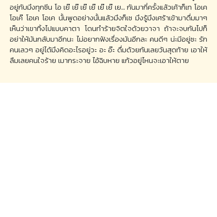
อยู่กับมึงทุกซีน โอ เย๊ เย๊ เย๊ เย๊ เย๊ เย๊ เย.. กันมากี่ครั้งแล้วเค้าก็เท โอเค
โอเค๊ โอเค โอเค นั้นพูดอย่างนั้นแล้วมึงก็เซ มึงรู้มึงเศร้าเข้ามาดื่มมาๆ
เห็นว่าเขาทิ้งไปแบบคาตา โดนทำร้ายจิตใจด้วยวาจา ถ้าจะจบกันไปก็
อย่าให้มันกลับมาอีกนะ ไม่อยากฟังเรื่องมันอีกละ คนดีๆ น่ะมีอยู่ซะ รัก
คนเลวๆ อยู่ได้มึงคิดอะไรอยู่วะ อะ อ๊ะ ดื่มด้วยกันเลยวันสุดท้าย เอาให้
ลืมเลยคนใจร้าย เมากระจาย ไอ้ฉิบหาย แก้วอยู่ไหนจะเอาให้ตาย