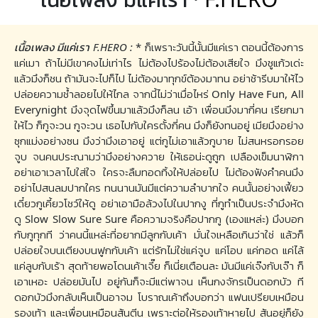
เนื้อเพลง มีแค่เรา F.HERO :
* ก็เพราะวันนี้นั้นมีแค่เรา ตอนนี้ต้องการ
แค่เมา ถ้าไม่มีเขาคงไม่เท่าไร ไม่ต้องไปร้องไม่ต้องเสียใจ มึงชูแก้วเด่ะ
แล้วมึงก็ชน ถ้ามันจะไปก็ไป ไม่ต้องมาทุกข์ต้องมาทน อย่าช้ารีบมาให้ไว
ปล่อยความช้ำลอยไปให้ไกล จากนี้ไม่ว่าเมื่อไหร่ Only Have Fun, All
Everynight มึงจุดไฟขึ้นมาแล้วมึงก็ลน เอ้า เพื่อนมึงมากี่คน เรียกมา
ให้ไว ก็กูจะวน กูจะวน เธอไปกับใครตั้งกี่คน มึงก็ยังทนอยู่ เมียมึงอย่าง
ซุกแม่งอย่างซน มึงว่ามึงเอาอยู่ แต่กูไม่เอาแล้วกูบาย ไม่สนหรอกรอย
จูบ จนคนประณามว่ามึงอย่างควาย ให้เธอน่ะดูถูก เปลืองเข็มนาฬิกา
อย่าเอาเวลาไปใส่ใจ ใครจะลืมทอดทิ้งให้ปล่อยไป ไม่ต้องฟังคำคนมึง
อย่าไปสนลมปากใคร ทนนานมันมีแต่ความลำบากใจ คนนั้นอย่างเฟี้ยว
เดี๋ยวกูเคี้ยวโชว์ให้ดู อย่าเอามือล้วงไปในปากงู ที่กูทำเป็นประจำมึงหัด
ดู Slow Slow Sure Sure คือความจริงคือปากกู (เองแหล่ะ) มึงบอก
กับกูทุกที ว่าคนนี้แหล่ะที่อยากมีลูกกับเค้า มั่นใจเหลือเกินว่าใช่ แล้วก็
ปล่อยใจบนเตียงบนฟูกกับเค้า แต่รักไม่ใช่แค่จูบ แค่โอบ แค่กอด แค่ไล้
แค่ลูบกับเร้า สุดท้ายพอโดนเค้าเจี๊ย ก็เนี่ยเตือนละ มันมีแค่เจ๊งกับเจ๊า ก็
เอาเหอะ ปล่อยมันไป อยู่กันก็จะมีแต่พาจน เห็นกงจักรเป็นดอกบัว ที
ดอกบัวมึงกลับเห็นเป็นอาจม โบราณเค้าถึงบอกว่า แฟนเปรียบเหมือน
รองเท้า และเพื่อนเหมือนส้นตีน เพราะต่อให้รองเท้าหายไป ส้นอยู่ก็ยัง