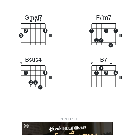
Gmaj7
F#m7
o
o
o
2
1
1
1
1
3
III
III
3
4
4
Bsus4
B7
x
x
o
1
1
1
2
3
4
III
III
2
3
4
SPONSORED