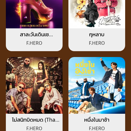
สาละวันเดินเซ
กุหลาบ
(SALAONE)
F.HERO
F.HERO
ไม่สนิทบิดหมด (Thai
หนึ่งในมาช้า
Riders Anthem)
F.HERO
F.HERO