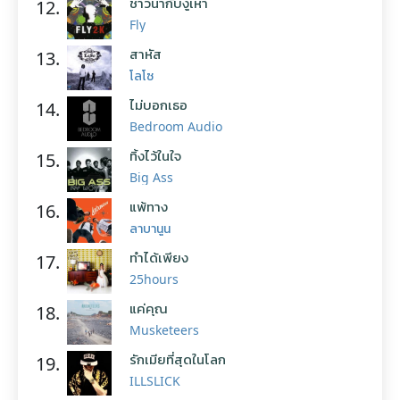
ชาวนากับงูเห่า
12.
Fly
สาหัส
13.
โลโซ
ไม่บอกเธอ
14.
Bedroom Audio
ทิ้งไว้ในใจ
15.
Big Ass
แพ้ทาง
16.
ลาบานูน
ทำได้เพียง
17.
25hours
แค่คุณ
18.
Musketeers
รักเมียที่สุดในโลก
19.
ILLSLICK