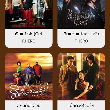
เริ่มแล้วค่ะ (Get
ดินแดนแห่งความรัก
Started)
(F.HERO)
F.HERO
F.HERO
สิถิ่มกันแล้วบ่
เมื่อดวงใจมีรัก