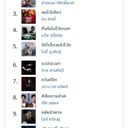
อ้ายแมน ภิสิทธิ์พงษ์
พอได้เสียว
3.
ดิด คิตตี้
ทิ้งกันไม่ได้หรอก
4.
แจ๊ส สปุ๊กนิค
รักไม่ไหวแล้วโว้ย
5.
โจอี้ ภูวศิษฐ์
ระเบิดเวลา
6.
ศาล สานศิลป์
ภวังค์จิต
7.
ปราง ปรางทิพย์
สิลืมเขาแล้วล่ะ
8.
เน็ค นฤพล
แพ้แล้วพาล
9.
ไอซ์ ศรัณยู