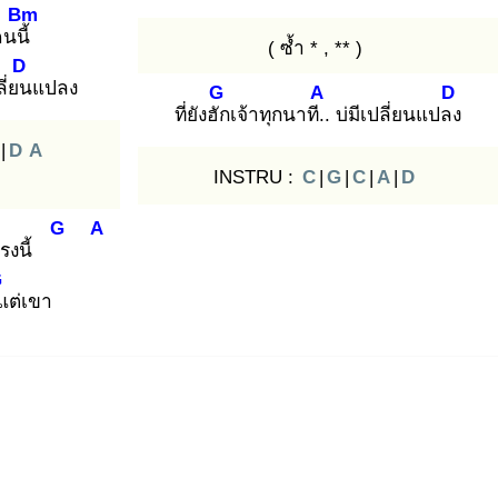
Bm
นนี้
( ซ้ำ * , ** )
D
ลี่ยน
แปลง
G
A
D
ที่ยังฮัก
เจ้าทุกนาที..
บ่มีเปลี่ยนแปลง
|
D
A
INSTRU :
C
|
G
|
C
|
A
|
D
G
A
่ตรงนี้
G
ีแ
ต่เขา