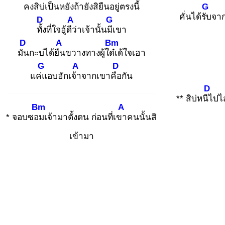
คง
สิบ่เป็นหยัง
ถ้ายังสิยืน
อยู่ตรงนี้
G
คั่นได้รับ
จาก
D
A
G
ทั้ง
ที่ใจฮู้ดีว่
าเจ้านั้นมีเ
ขา
D
A
Bm
มัน
กะบ่ได้ยืน
ขวางทางผู้ใด๋เ
ด้ใจเฮา
G
A
D
แค่แ
อบฮักเจ้า
จากเขาคือ
กัน
D
** สิบ่หนีไ
ปไ
Bm
A
* จอบซอม
เจ้ามาตั้งดน ก่อนที่เขา
คนนั้นสิ
เข้ามา