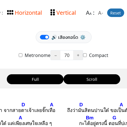
Horizontal
Vertical
A
:
A-
 :
Reset
A
🔊 เสียงคอร์ด
⚙️
Metronome
−
70
+
Compact
Full
Scroll
D
A
D
A
่า จากสายตา
เจ้าเลยจั๊กเทือ
ถึงว่ามัน
สิดนปานใด๋ ขอเป็น
ต
A
Bm
G
่งใด๋ แค่เพียง
เศษใจเหลือ ๆ
กะได้อ
ยู่ตรงนี้ ตอน
ที่บ่