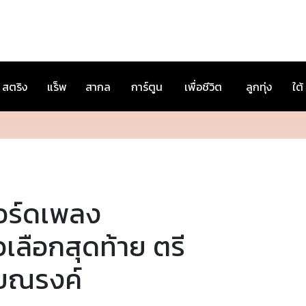
สตริง
แร็พ
สากล
การ์ตูน
เพื่อชีวิต
ลูกทุ่ง
ใต้
อร์ดเพลง
วเลือกสุดท้าย ตรี
ัยณรงค์