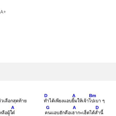
A+
D
A
Bm
ัวเลือกสุดท้าย
ทำ
ได้เพียงแอบยิ้ม
ให้เจ้าไปเ
บา ๆ
A
G
A
D
เหลือผู้ใด๋
คน
แอบฮักคือเฮา
กะเฮ็ดได้ส่ำ
นี้