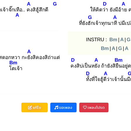
A
G
D
A
เจ้าจั๊กเทือ.. คง
สิฮู้สึกดี
ให้คิดว่า
ยังมีอ้าย
ค
A
G
A
ที่ยังฮัก
เจ้าทุกนาที
บ่มีเป
INSTRU :
Bm
|
A
|
G
Bm
|
A
|
G
|
A
A
สดอกหวา กะยัง
สิคองสิถ่าแต่
D
A
Bm
Bm
คง
สิบ่เป็นหยัง
ถ้ายังสิยืน
อยู
โตเ
จ้า
D
A
ทั้ง
ที่ใจฮู้ดีว่
าเจ้านั้นม
แก้ไข
ขอเพลง
เพลงโปรด