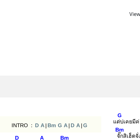
View
G
แต่บ่
เคยมีค
INTRO :
D
A
|
Bm
G
A
|
D
A
|
G
Bm
จั๊ก
สิเฮ็ดจั
D
A
Bm