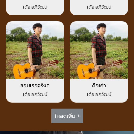
เต้ย อภิวัฒน์
เต้ย อภิวัฒน์
ชอบเธอจริงๆ
คือเก่า
เต้ย อภิวัฒน์
เต้ย อภิวัฒน์
โหลดเพิ่ม +