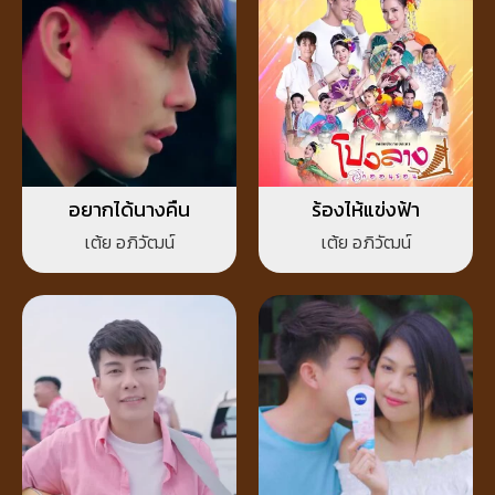
อยากได้นางคืน
ร้องไห้แข่งฟ้า
เต้ย อภิวัฒน์
เต้ย อภิวัฒน์