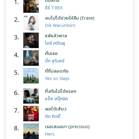
บ่มีสิทธิ์
1.
ธีร์ T-REX
ลบไม่ได้ช่วยให้ลืม (Erase)
2.
Ink Waruntorn
แพ้แล้วพาล
3.
ไอซ์ ศรัณยู
คืนเธอ
4.
บิ๊ก สุรินทร์
ที่ที่ปลอดภัย
5.
Yes sir Days
ทิ้งกันไม่ได้หรอก
6.
แจ๊ส สปุ๊กนิค
พอได้เสียว
7.
ดิด คิตตี้
เธอเสมอมา (precious)
8.
Hers