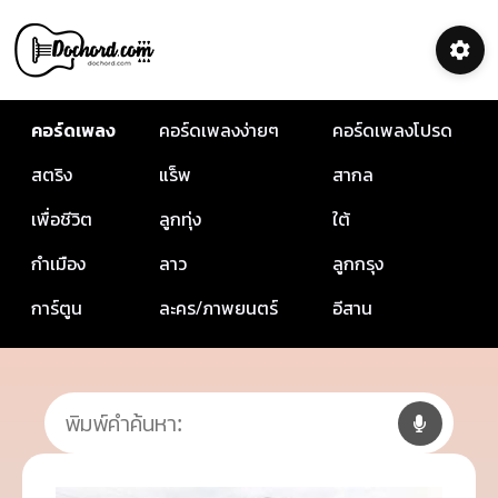
คอร์ดเพลง
คอร์ดเพลงง่ายๆ
คอร์ดเพลงโปรด
สตริง
แร็พ
สากล
เพื่อชีวิต
ลูกทุ่ง
ใต้
กำเมือง
ลาว
ลูกกรุง
การ์ตูน
ละคร/ภาพยนตร์
อีสาน