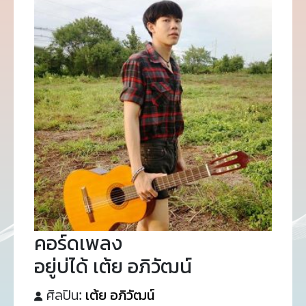
คอร์ดเพลง
อยู่บ่ได้ เต้ย อภิวัฒน์
ศิลปิน:
เต้ย อภิวัฒน์