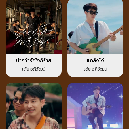
ปากว่ารักใจก็ร้าย
แกล้งโง่
เต้ย อภิวัฒน์
เต้ย อภิวัฒน์