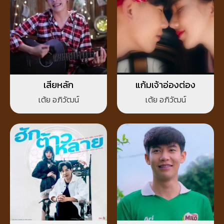
เสียหลัก
แก้มเจ้าอ่องต่อง
เต้ย อภิวัฒน์
เต้ย อภิวัฒน์