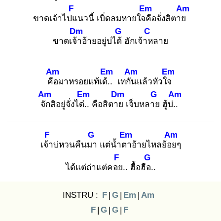
F
Em
Am
ขาดเจ้าไปแ
นวนี้ เบิ่ดลมหายใจคื
อจั่งสิตาย
Dm
G
C
ขาดเจ้า
อ้ายอยู่บ่ได้
ฮักเจ้าห
ลาย
Am
Em
Am
Em
คือ
มาหรอยแท้เด้..
เทกัน
แล้วหัวใจ
Am
Em
Dm
G
Am
จัก
สิอยู่จั่งได๋..
คือสิตาย
เจ็บหลาย
ฮู้บ่..
F
G
Em
Am
เจ้า
บ่หวนคืนมา
แต่น้ำตา
อ้ายไหลย้อย
ๆ
F
G
ได้แต่ถ่าแต่คอย
.. ฮื้อฮือ.
.
INSTRU :
F
|
G
|
Em
|
Am
F
|
G
|
G
|
F