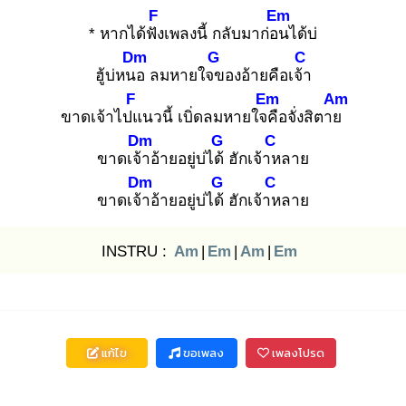
F
Em
* หากได้ฟัง
เพลงนี้ กลับมาก่อน
ได้บ่
Dm
G
C
ฮู้บ่หนอ
ลมหายใจข
องอ้ายคือเจ้า
F
Em
Am
ขาดเจ้าไปแ
นวนี้ เบิ่ดลมหายใจคื
อจั่งสิตาย
Dm
G
C
ขาดเจ้า
อ้ายอยู่บ่ได้
ฮักเจ้าห
ลาย
Dm
G
C
ขาดเจ้า
อ้ายอยู่บ่ได้
ฮักเจ้าห
ลาย
INSTRU :
Am
|
Em
|
Am
|
Em
แก้ไข
ขอเพลง
เพลงโปรด