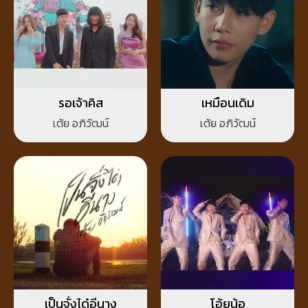
รอเจ้าคิส
เหมือนเดิม
เต้ย อภิวัฒน์
เต้ย อภิวัฒน์
เป็นจั่งได๋อีนาง
โอ้ยน้อ