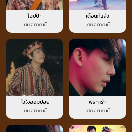
โอปป้า
เดือนที่แล้ว
เต้ย อภิวัฒน์
เต้ย อภิวัฒน์
หัวใจฮอมปอย
พรากรัก
เต้ย อภิวัฒน์
เต้ย อภิวัฒน์