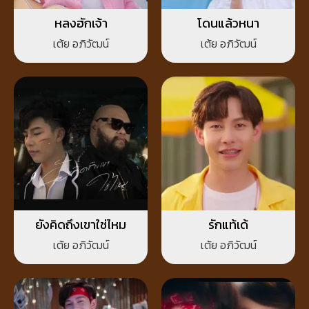
หลงฮักเจ้า
โดนแล้วหนา
เต้ย อภิวัฒน์
เต้ย อภิวัฒน์
ยังคิดถึงเขาใช่ไหม
รักแท้เด้
เต้ย อภิวัฒน์
เต้ย อภิวัฒน์