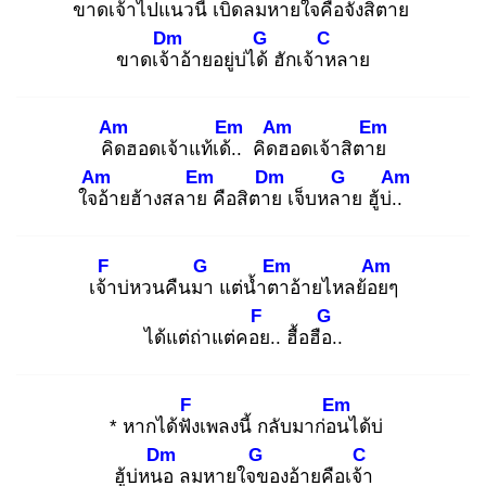
ขาดเจ้าไปแ
นวนี้ เบิ่ดลมหายใจคื
อจั่งสิตาย
Dm
G
C
ขาดเจ้า
อ้ายอยู่บ่ได้
ฮักเจ้าห
ลาย
Am
Em
Am
Em
คิด
ฮอดเจ้าแท้เด้..
คิดฮ
อดเจ้าสิตาย
Am
Em
Dm
G
Am
ใจอ้
ายฮ้างสลาย
คือสิตาย
เจ็บหลา
ย ฮู้บ่..
F
G
Em
Am
เจ้า
บ่หวนคืนมา
แต่น้ำตา
อ้ายไหลย้อย
ๆ
F
G
ได้แต่ถ่าแต่คอย
.. ฮื้อฮือ.
.
F
Em
* หากได้ฟัง
เพลงนี้ กลับมาก่อน
ได้บ่
Dm
G
C
ฮู้บ่หนอ
ลมหายใจข
องอ้ายคือเจ้า