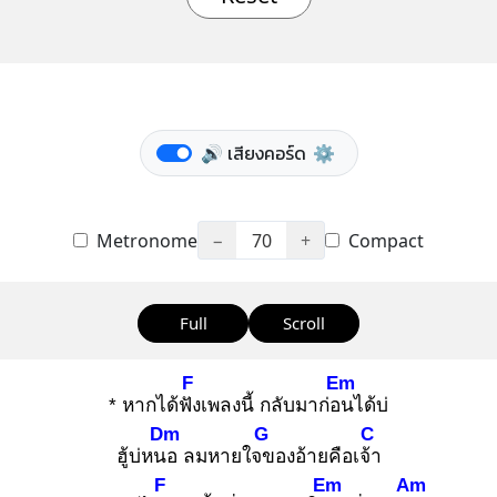
🔊 เสียงคอร์ด
⚙️
Metronome
−
70
+
Compact
Full
Scroll
F
Em
* หากได้ฟัง
เพลงนี้ กลับมาก่อน
ได้บ่
Dm
G
C
ฮู้บ่หนอ
ลมหายใจข
องอ้ายคือเจ้า
F
Em
Am