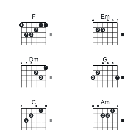
F
Em
o
o
o
o
1
1
1
2
2
3
3
4
III
III
Dm
G
x
o
o
o
o
o
1
2
2
3
III
3
4
III
C
Am
x
o
o
x
o
o
1
1
2
2
3
3
III
III