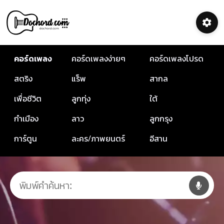
คอร์ดเพลง
คอร์ดเพลงง่ายๆ
คอร์ดเพลงโปรด
สตริง
แร็พ
สากล
เพื่อชีวิต
ลูกทุ่ง
ใต้
กำเมือง
ลาว
ลูกกรุง
การ์ตูน
ละคร/ภาพยนตร์
อีสาน