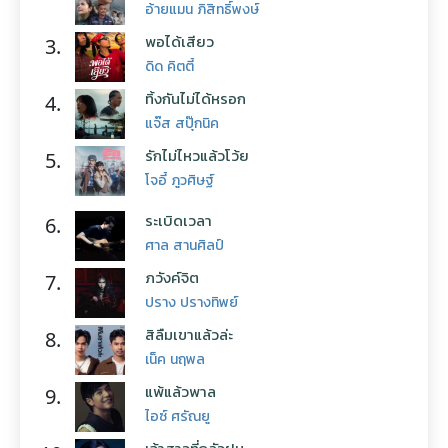
อ้ายแมน ภิสิทธิ์พงษ์
พอได้เสียว
3.
ดิด คิตตี้
ทิ้งกันไม่ได้หรอก
4.
แจ๊ส สปุ๊กนิค
รักไม่ไหวแล้วโว้ย
5.
โจอี้ ภูวศิษฐ์
ระเบิดเวลา
6.
ศาล สานศิลป์
ภวังค์จิต
7.
ปราง ปรางทิพย์
สิลืมเขาแล้วล่ะ
8.
เน็ค นฤพล
แพ้แล้วพาล
9.
ไอซ์ ศรัณยู
เจ้าสาวที่กลัวฝน