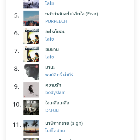
โลโซ
กลัวว่าฉันจะไม่เสียใจ (Fear)
5.
PURPEECH
อะไรก็ยอม
6.
โลโซ
ซมซาน
7.
โลโซ
มานะ
8.
พงษ์สิทธิ์ คำภีร์
ความรัก
9.
bodyslam
ใจเหลือเหลือ
10.
Dr.Fuu
นาฬิกาทราย (sign)
11.
โบกี้ไลอ้อน