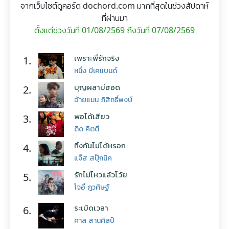
จากเว็บไซต์ดูคอร์ด dochord.com มากที่สุดในช่วงสัปดาห์
ที่ผ่านมา
ตั้งแต่ช่วงวันที่ 01/08/2569 ถึงวันที่ 07/08/2569
เพราะพี่รักจริง
1.
หนึ่ง บีเคแบนด์
บุญผลาบ่ฮอด
2.
อ้ายแมน ภิสิทธิ์พงษ์
พอได้เสียว
3.
ดิด คิตตี้
ทิ้งกันไม่ได้หรอก
4.
แจ๊ส สปุ๊กนิค
รักไม่ไหวแล้วโว้ย
5.
โจอี้ ภูวศิษฐ์
ระเบิดเวลา
6.
ศาล สานศิลป์