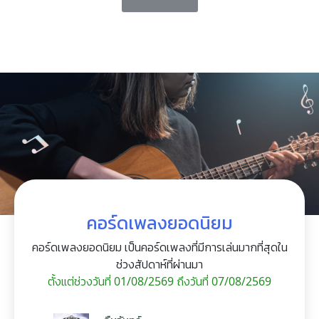
คอร์ดเพลงยอดนิยม
คอร์ดเพลงยอดนิยม เป็นคอร์ดเพลงที่มีการเล่นมากที่สุดใน
ช่วงสัปดาห์ที่ผ่านมา
ตั้งแต่ช่วงวันที่ 01/08/2569 ถึงวันที่ 07/08/2569