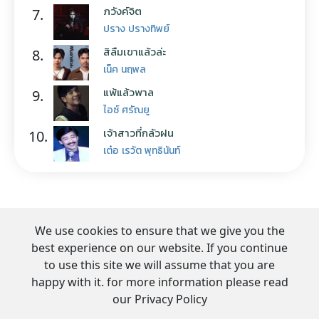
ภวังค์จิต
7.
ปราง ปรางทิพย์
สิลืมเขาแล้วล่ะ
8.
เน็ค นฤพล
แพ้แล้วพาล
9.
ไอซ์ ศรัณยู
เจ้าสาวที่กลัวฝน
10.
เต๋อ เรวัต พุทธินันท์
We use cookies to ensure that we give you the
best experience on our website. If you continue
to use this site we will assume that you are
happy with it. for more information please read
our Privacy Policy