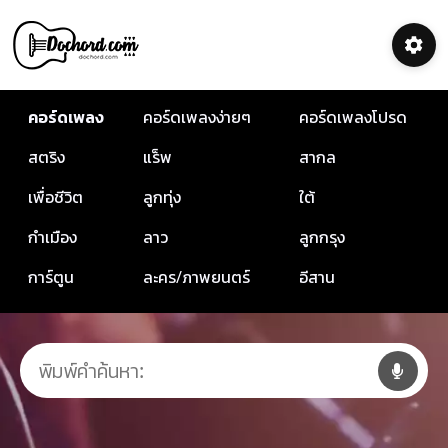
คอร์ดเพลง
คอร์ดเพลงง่ายๆ
คอร์ดเพลงโปรด
สตริง
แร็พ
สากล
เพื่อชีวิต
ลูกทุ่ง
ใต้
กำเมือง
ลาว
ลูกกรุง
การ์ตูน
ละคร/ภาพยนตร์
อีสาน