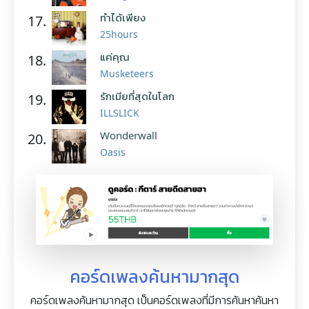
ทำได้เพียง
17.
25hours
แค่คุณ
18.
Musketeers
รักเมียที่สุดในโลก
19.
ILLSLICK
Wonderwall
20.
Oasis
คอร์ดเพลงค้นหามากสุด
คอร์ดเพลงค้นหามากสุด เป็นคอร์ดเพลงที่มีการค้นหาค้นหา