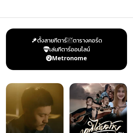
ตั้งสายกีตาร์
ตารางคอร์ด
เล่นกีตาร์ออนไลน์
Metronome