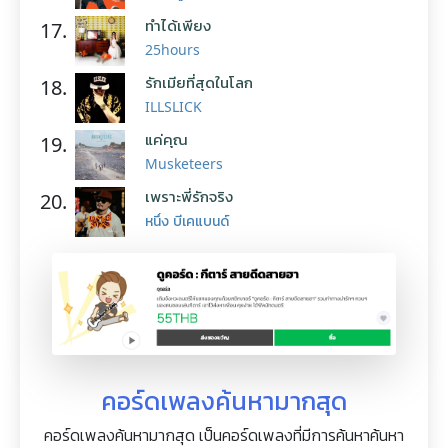
ทำได้เพียง
17.
25hours
รักเมียที่สุดในโลก
18.
ILLSLICK
แค่คุณ
19.
Musketeers
เพราะพี่รักจริง
20.
หนึ่ง บีเคแบนด์
คอร์ดเพลงค้นหามากสุด
คอร์ดเพลงค้นหามากสุด เป็นคอร์ดเพลงที่มีการค้นหาค้นหา