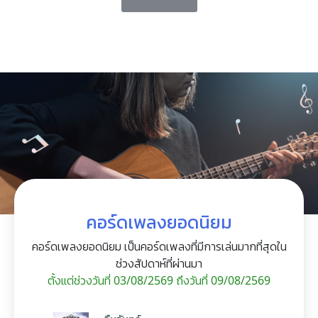
คอร์ดเพลงยอดนิยม
คอร์ดเพลงยอดนิยม เป็นคอร์ดเพลงที่มีการเล่นมากที่สุดใน
ช่วงสัปดาห์ที่ผ่านมา
ตั้งแต่ช่วงวันที่ 03/08/2569 ถึงวันที่ 09/08/2569