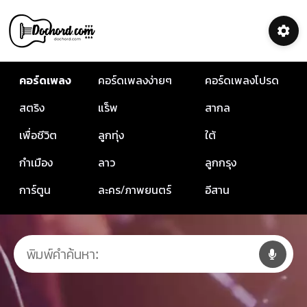
คอร์ดเพลง
คอร์ดเพลงง่ายๆ
คอร์ดเพลงโปรด
สตริง
แร็พ
สากล
เพื่อชีวิต
ลูกทุ่ง
ใต้
กำเมือง
ลาว
ลูกกรุง
การ์ตูน
ละคร/ภาพยนตร์
อีสาน