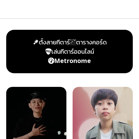
ตั้งสายกีตาร์
ตารางคอร์ด
เล่นกีตาร์ออนไลน์
Metronome