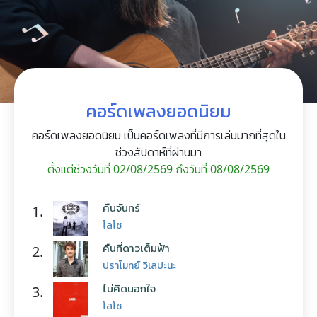
คอร์ดเพลงยอดนิยม
คอร์ดเพลงยอดนิยม เป็นคอร์ดเพลงที่มีการเล่นมากที่สุดใน
ช่วงสัปดาห์ที่ผ่านมา
ตั้งแต่ช่วงวันที่ 02/08/2569 ถึงวันที่ 08/08/2569
คืนจันทร์
1.
โลโซ
คืนที่ดาวเต็มฟ้า
2.
ปราโมทย์ วิเลปะนะ
ไม่คิดนอกใจ
3.
โลโซ