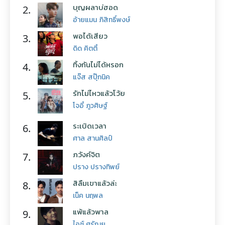
บุญผลาบ่ฮอด
2.
อ้ายแมน ภิสิทธิ์พงษ์
พอได้เสียว
3.
ดิด คิตตี้
ทิ้งกันไม่ได้หรอก
4.
แจ๊ส สปุ๊กนิค
รักไม่ไหวแล้วโว้ย
5.
โจอี้ ภูวศิษฐ์
ระเบิดเวลา
6.
ศาล สานศิลป์
ภวังค์จิต
7.
ปราง ปรางทิพย์
สิลืมเขาแล้วล่ะ
8.
เน็ค นฤพล
แพ้แล้วพาล
9.
ไอซ์ ศรัณยู