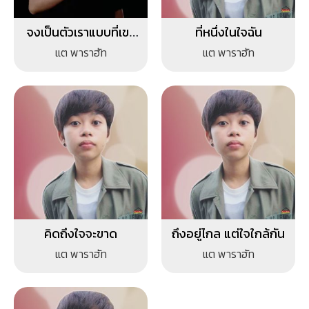
จงเป็นตัวเราแบบที่เขา
ที่หนึ่งในใจฉัน
หาจากใครไม่ได้
แต พาราฮัท
แต พาราฮัท
คิดถึงใจจะขาด
ถึงอยู่ไกล แต่ใจใกล้กัน
แต พาราฮัท
แต พาราฮัท