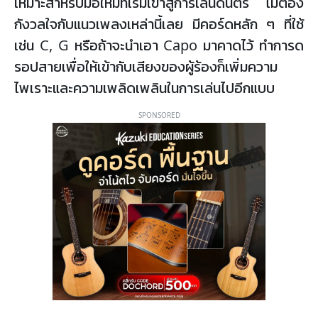
เหมาะสำหรับมือใหม่ที่เริ่มเข้าสู่การเล่นดนตรี ไม่ต้อง
กังวลใจกับแนวเพลงเหล่านี้เลย มีคอร์ดหลัก ๆ ที่ใช้
เช่น C, G หรือถ้าจะนำเอา Capo มาคาดไว้ ทำการด
รอปสายเพื่อให้เข้ากับเสียงของผู้ร้องก็เพิ่มความ
ไพเราะและความเพลิดเพลินในการเล่นไปอีกแบบ
SPONSORED