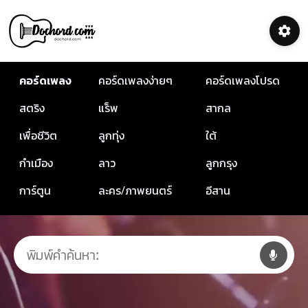
คอร์ดเพลง
คอร์ดเพลงง่ายๆ
คอร์ดเพลงโปรด
สตริง
แร็พ
สากล
เพื่อชีวิต
ลูกทุ่ง
ใต้
กำเมือง
ลาว
ลูกกรุง
การ์ตูน
ละคร/ภาพยนตร์
อีสาน