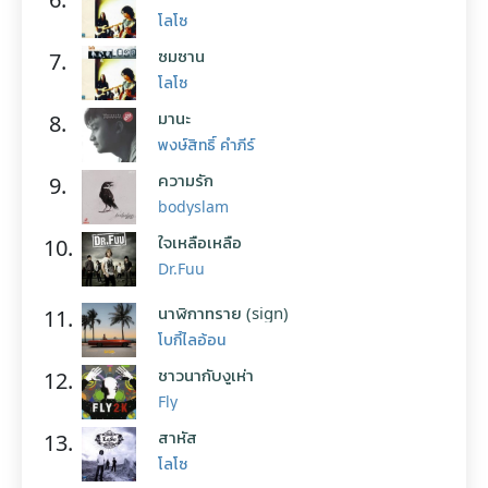
โลโซ
ซมซาน
7.
โลโซ
มานะ
8.
พงษ์สิทธิ์ คำภีร์
ความรัก
9.
bodyslam
ใจเหลือเหลือ
10.
Dr.Fuu
นาฬิกาทราย (sign)
11.
โบกี้ไลอ้อน
ชาวนากับงูเห่า
12.
Fly
สาหัส
13.
โลโซ