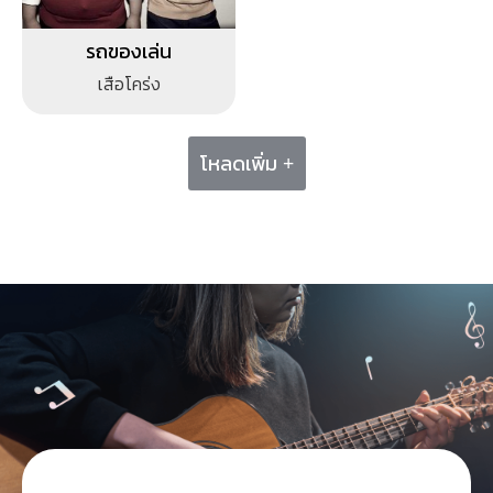
รถของเล่น
เสือโคร่ง
โหลดเพิ่ม +