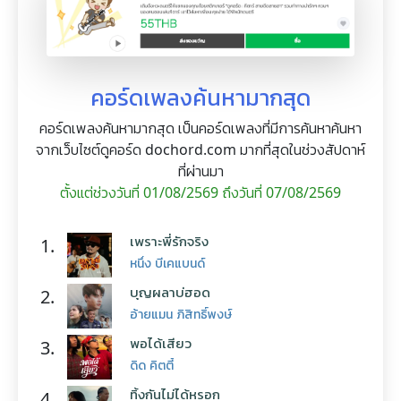
คอร์ดเพลงค้นหามากสุด
คอร์ดเพลงค้นหามากสุด เป็นคอร์ดเพลงที่มีการค้นหาค้นหา
จากเว็บไซต์ดูคอร์ด dochord.com มากที่สุดในช่วงสัปดาห์
ที่ผ่านมา
ตั้งแต่ช่วงวันที่ 01/08/2569 ถึงวันที่ 07/08/2569
เพราะพี่รักจริง
1.
หนึ่ง บีเคแบนด์
บุญผลาบ่ฮอด
2.
อ้ายแมน ภิสิทธิ์พงษ์
พอได้เสียว
3.
ดิด คิตตี้
ทิ้งกันไม่ได้หรอก
4.