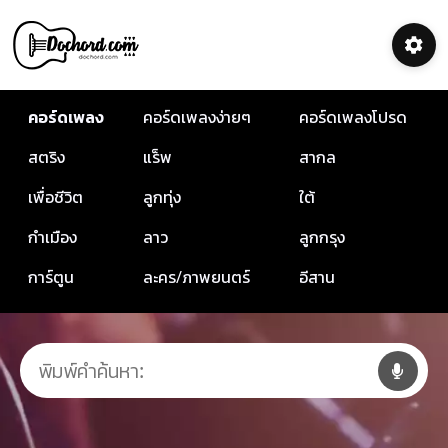
คอร์ดเพลง
คอร์ดเพลงง่ายๆ
คอร์ดเพลงโปรด
สตริง
แร็พ
สากล
เพื่อชีวิต
ลูกทุ่ง
ใต้
กำเมือง
ลาว
ลูกกรุง
การ์ตูน
ละคร/ภาพยนตร์
อีสาน