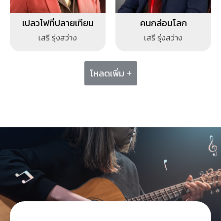
เปลวไฟที่ปลายเทียน
คนกล่อมโลก
เสรี รุ่งสว่าง
เสรี รุ่งสว่าง
โหลดเพิ่ม +