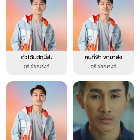
ตั๋วได้แต่กูนี่ล่ะ
คนที่ฟ้า พามาส่ง
ตรี ชัยณรงค์
ตรี ชัยณรงค์