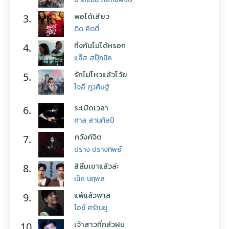
พอได้เสียว
3.
ดิด คิตตี้
ทิ้งกันไม่ได้หรอก
4.
แจ๊ส สปุ๊กนิค
รักไม่ไหวแล้วโว้ย
5.
โจอี้ ภูวศิษฐ์
ระเบิดเวลา
6.
ศาล สานศิลป์
ภวังค์จิต
7.
ปราง ปรางทิพย์
สิลืมเขาแล้วล่ะ
8.
เน็ค นฤพล
แพ้แล้วพาล
9.
ไอซ์ ศรัณยู
เจ้าสาวที่กลัวฝน
10.