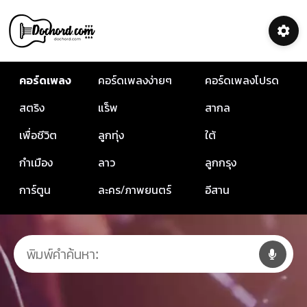
คอร์ดเพลง
คอร์ดเพลงง่ายๆ
คอร์ดเพลงโปรด
สตริง
แร็พ
สากล
เพื่อชีวิต
ลูกทุ่ง
ใต้
กำเมือง
ลาว
ลูกกรุง
การ์ตูน
ละคร/ภาพยนตร์
อีสาน