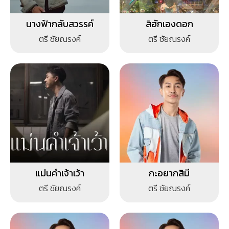
นางฟ้ากลับสวรรค์
สิฮักเองดอก
ตรี ชัยณรงค์
ตรี ชัยณรงค์
แม่นคำเจ้าเว้า
กะอยากสิมี
ตรี ชัยณรงค์
ตรี ชัยณรงค์