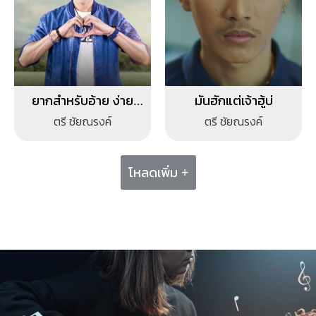
ยากสำหรับอ้าย ง่าย
มันฮักแต่เจ้าฮู้บ่
สำหรับเขา
ตรี ชัยณรงค์
ตรี ชัยณรงค์
โหลดเพิ่ม +