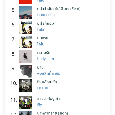
โลโซ
กลัวว่าฉันจะไม่เสียใจ (Fear)
5.
PURPEECH
อะไรก็ยอม
6.
โลโซ
ซมซาน
7.
โลโซ
ความรัก
8.
bodyslam
มานะ
9.
พงษ์สิทธิ์ คำภีร์
ใจเหลือเหลือ
10.
Dr.Fuu
ชาวนากับงูเห่า
11.
Fly
นาฬิกาทราย (sign)
12.