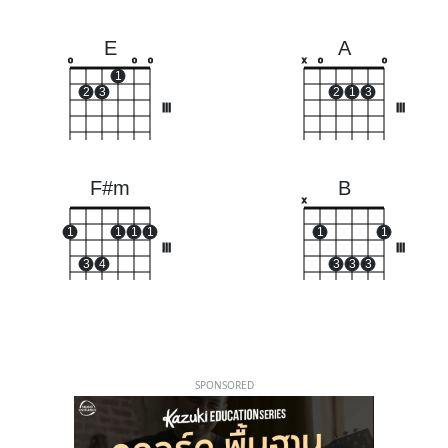
E
A
o
o
o
x
o
o
1
2
3
2
1
3
III
III
F#m
B
x
1
1
1
1
1
1
III
III
3
4
3
3
3
SPONSORED