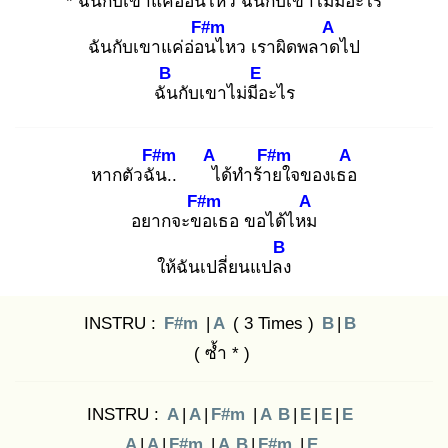
* ฉันกับเขาแค่อ่อน
ไหว ฉันกับเขาไม่มีอ
ะไร
F#m
A
ฉันกับเขาแค่อ่อน
ไหว เราผิดพลาด
ไป
B
E
ฉัน
กับเขาไม่มีอ
ะไร
F#m
A
F#m
A
หากตัวฉัน
.. ไ
ด้ทำร้าย
ใจของเธอ
F#m
A
อยากจะขอ
เธอ ขอได้ไหม
B
ให้ฉันเปลี่ยนแปลง
INSTRU :
F#m
|
A
( 3 Times )
B
|
B
( ซ้ำ * )
INSTRU :
A
|
A
|
F#m
|
A
B
|
E
|
E
|
E
A
|
A
|
F#m
|
A
B
|
F#m
|
E