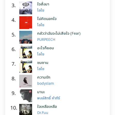
ใจสั่งมา
3.
โลโซ
ไม่คิดนอกใจ
4.
โลโซ
กลัวว่าฉันจะไม่เสียใจ (Fear)
5.
PURPEECH
อะไรก็ยอม
6.
โลโซ
ซมซาน
7.
โลโซ
ความรัก
8.
bodyslam
มานะ
9.
พงษ์สิทธิ์ คำภีร์
ใจเหลือเหลือ
10.
Dr.Fuu