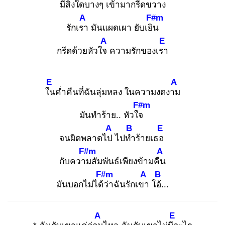
มีสิ่
งใดบางๆ เข้ามากรีดขวาง
A
F#m
รักเรา
มันแผดเผา ยับเยิน
A
E
กรีดด้วยหัวใจ
ความรักของเรา
E
A
ใน
ค่ำคืนที่ฉันลุ่มหลง ในความงดงาม
F#m
มันทำร้าย.. หัวใจ
A
B
E
จนผิดพลาดไป
ไปทำ
ร้ายเธอ
F#m
A
กับความ
สัมพันธ์เพียงข้ามคืน
F#m
A
B
มันบอกไม่ได้ว่
าฉันรักเขา
โอ้.
..
A
E