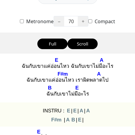
Metronome
−
70
+
Compact
Full
Scroll
E
A
ฉันกับเขาแค่อ่อน
ไหว ฉันกับเขาไม่มีอ
ะไร
F#m
A
ฉันกับเขาแค่อ่อน
ไหว เราผิดพลาด
ไป
B
E
ฉัน
กับเขาไม่มีอ
ะไร
INSTRU :
E
|
E
|
A
|
A
F#m
|
A
B
|
E
|
E