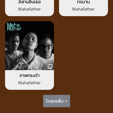
อีสานอินเธอ
ทรมาน
Mahafather
Mahafather
ภาพทรงจำ
Mahafather
โหลดเพิ่ม +