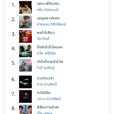
เพราะพี่รักจริง
1.
หนึ่ง บีเคแบนด์
บุญผลาบ่ฮอด
2.
อ้ายแมน ภิสิทธิ์พงษ์
พอได้เสียว
3.
ดิด คิตตี้
ทิ้งกันไม่ได้หรอก
4.
แจ๊ส สปุ๊กนิค
รักไม่ไหวแล้วโว้ย
5.
โจอี้ ภูวศิษฐ์
ระเบิดเวลา
6.
ศาล สานศิลป์
ภวังค์จิต
7.
ปราง ปรางทิพย์
สิลืมเขาแล้วล่ะ
8.
เน็ค นฤพล