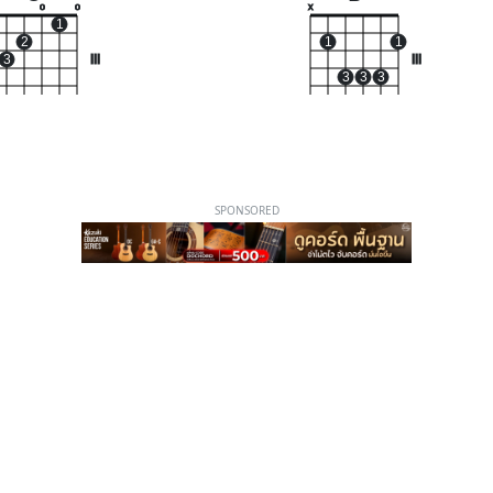
o
o
x
1
2
1
1
3
III
III
3
3
3
SPONSORED