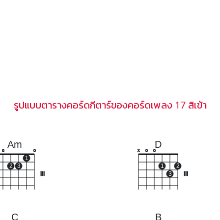
รูปแบบตารางคอร์ดกีตาร์ของคอร์ดเพลง 17 สิเข้า
Am
D
o
o
x
o
o
1
2
3
1
2
III
3
III
C
B