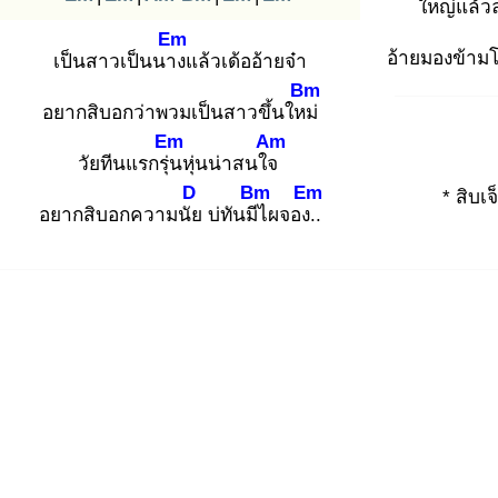
ใหญ่แล้วล
Em
อ้ายมองข้ามโ
เป็นสาวเป็นนาง
แล้วเด้ออ้ายจ๋า
Bm
อยากสิบอกว่าพวมเป็นสาวขึ้นใหม่
Em
Am
วัยทีนแรกรุ่น
หุ่นน่าสนใจ
D
Bm
Em
* สิบเจ
อยากสิบอกความนัย
บ่ทันมีไ
ผจอง..