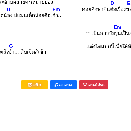
่ะอ้าย
หลายคนหมายปอง
D
B
ค่อยศึกษากันต่อ
เรื่องข
D
Em
ตน้อง
บ่แม่นเด็กน้อยคือเก่า.
.
Em
** เป็นสาววัยรุ่น
เป็น
G
แต่งโตแบบนี้เพื่อให้
็ดสิเข้า
... สิบเจ็ดสิเข้า
แก้ไข
ขอเพลง
เพลงโปรด