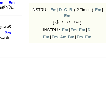
m
Em
อง
หัวใจ..
INSTRU :
Em
|
D
|
C
|
B
( 2 Times )
Em
|
Em
( ซ้ำ * , ** , *** )
กุลสตรี
INSTRU :
Em
|
Em
|
Em
|
D
Bm
Em
|
Em
|
Am
Bm
|
Em
|
Em
ทันสมัย