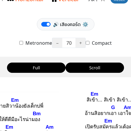
A
🔊 เสียงคอร์ด
⚙️
Metronome
−
70
+
Compact
Full
Scroll
Em
สิเข้า
... สิเข้า สิเข้า.
Em
้ายสิวาน้
องยังเด็กบ่พี่
G
A
อ้านสิอยากเอา
เอาใจ
Bm
งให้ดีดีมีอะไรน่ามอง
Em
เปิดรับสมัคร
แล้วเด้อ
Em
Am