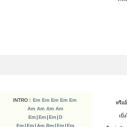
INTRO :
Em
Em
Em
Em
Em
หรืออ
Am
Am
Am
Am
เบิ่
Em
|
Em
|
Em
|
D
Em
|
Em
|
Am
Bm
|
Em
|
Em