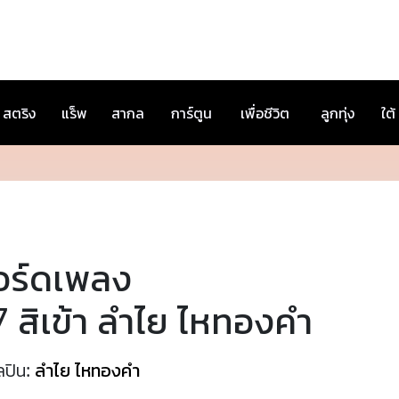
สตริง
แร็พ
สากล
การ์ตูน
เพื่อชีวิต
ลูกทุ่ง
ใต้
อร์ดเพลง
 สิเข้า ลำไย ไหทองคำ
ลปิน:
ลำไย ไหทองคำ