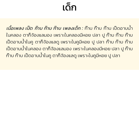
เด็ก
เนื้อเพลง เป็ด ก๊าบ ก๊าบ ก๊าบ เพลงเด็ก :
ก๊าบ ก๊าบ ก๊าบ เป็ดอาบน้ำ
ในคลอง ตาก็จ้องแลมอง เพราะในคลองมีหอย ปลา ปู ก๊าบ ก๊าบ ก๊าบ
เป็ดอาบน้ำในคู ตาก็จ้องแลดู เพราะในคูมีหอย ปู ปลา ก๊าบ ก๊าบ ก๊าบ
เป็ดอาบน้ำในคลอง ตาก็จ้องแลมอง เพราะในคลองมีหอย ปลา ปู ก๊าบ
ก๊าบ ก๊าบ เป็ดอาบน้ำในคู ตาก็จ้องแลดู เพราะในคูมีหอย ปู ปลา