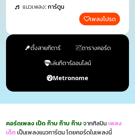
แนวเพลง:
การ์ตูน
เพลงโปรด
ตั้งสายกีตาร์
ตารางคอร์ด
เล่นกีตาร์ออนไลน์
Metronome
คอร์ดเพลง เป็ด ก๊าบ ก๊าบ ก๊าบ
จากศิลปิน
เพลง
เด็ก
เป็นเพลงแนวการ์ตูน โดยคอร์ดในเพลงนี้