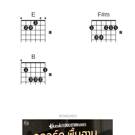
E
F#m
o
o
o
1
2
3
1
1
1
1
III
III
3
4
B
x
1
1
III
3
3
3
SPONSORED