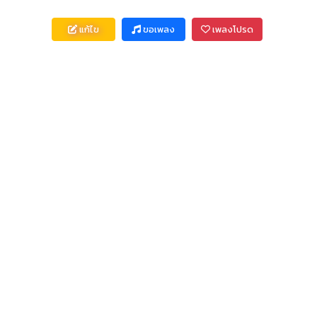
แก้ไข
ขอเพลง
เพลงโปรด