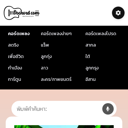
คอร์ดเพลง
คอร์ดเพลงง่ายๆ
คอร์ดเพลงโปรด
สตริง
แร็พ
สากล
เพื่อชีวิต
ลูกทุ่ง
ใต้
กำเมือง
ลาว
ลูกกรุง
การ์ตูน
ละคร/ภาพยนตร์
อีสาน