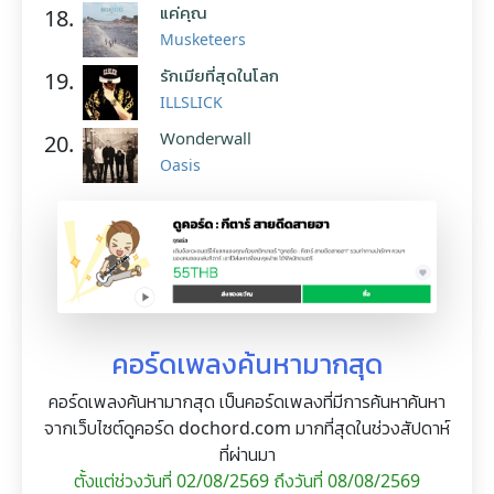
แค่คุณ
18.
Musketeers
รักเมียที่สุดในโลก
19.
ILLSLICK
Wonderwall
20.
Oasis
คอร์ดเพลงค้นหามากสุด
คอร์ดเพลงค้นหามากสุด เป็นคอร์ดเพลงที่มีการค้นหาค้นหา
จากเว็บไซต์ดูคอร์ด dochord.com มากที่สุดในช่วงสัปดาห์
ที่ผ่านมา
ตั้งแต่ช่วงวันที่ 02/08/2569 ถึงวันที่ 08/08/2569