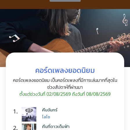
คอร์ดเพลงยอดนิยม
คอร์ดเพลงยอดนิยม เป็นคอร์ดเพลงที่มีการเล่นมากที่สุดใน
ช่วงสัปดาห์ที่ผ่านมา
ตั้งแต่ช่วงวันที่ 02/08/2569 ถึงวันที่ 08/08/2569
คืนจันทร์
1.
โลโซ
คืนที่ดาวเต็มฟ้า
2.