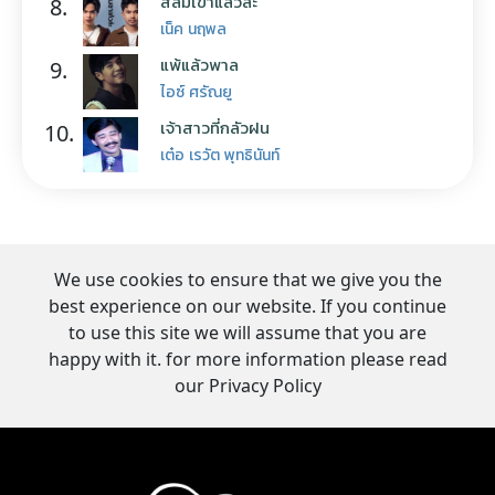
สิลืมเขาแล้วล่ะ
8.
เน็ค นฤพล
แพ้แล้วพาล
9.
ไอซ์ ศรัณยู
เจ้าสาวที่กลัวฝน
10.
เต๋อ เรวัต พุทธินันท์
We use cookies to ensure that we give you the
best experience on our website. If you continue
to use this site we will assume that you are
happy with it. for more information please read
our Privacy Policy