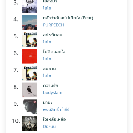
ใจสั่งมา
3.
โลโซ
กลัวว่าฉันจะไม่เสียใจ (Fear)
4.
PURPEECH
อะไรก็ยอม
5.
โลโซ
ไม่คิดนอกใจ
6.
โลโซ
ซมซาน
7.
โลโซ
ความรัก
8.
bodyslam
มานะ
9.
พงษ์สิทธิ์ คำภีร์
ใจเหลือเหลือ
10.
Dr.Fuu