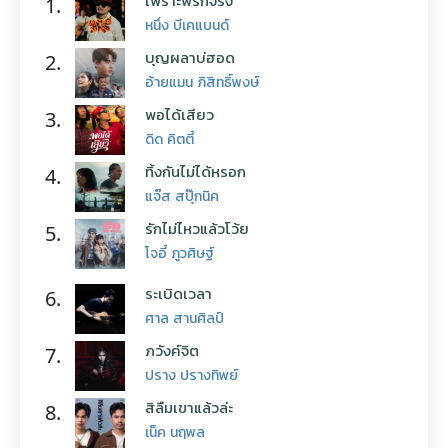
1.
หนึ่ง บีเคแบนด์
บุญผลาบ่ฮอด
2.
อ้ายแมน ภิสิทธิ์พงษ์
พอได้เสียว
3.
ดิด คิตตี้
ทิ้งกันไม่ได้หรอก
4.
แจ๊ส สปุ๊กนิค
รักไม่ไหวแล้วโว้ย
5.
โจอี้ ภูวศิษฐ์
ระเบิดเวลา
6.
ศาล สานศิลป์
ภวังค์จิต
7.
ปราง ปรางทิพย์
สิลืมเขาแล้วล่ะ
8.
เน็ค นฤพล