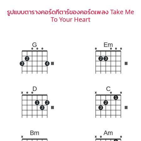
รูปแบบตารางคอร์ดกีตาร์ของคอร์ดเพลง Take Me
To Your Heart
G
Em
o
o
o
o
o
o
o
2
2
3
3
4
III
III
D
C
x
o
o
x
o
o
1
1
2
2
3
III
3
III
Bm
Am
x
x
o
o