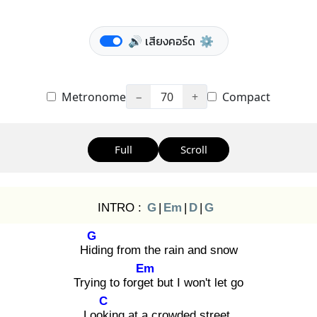
🔊 เสียงคอร์ด
⚙️
Metronome
−
70
+
Compact
Full
Scroll
INTRO :
G
|
Em
|
D
|
G
G
Hidi
ng from the rain and snow
Em
Trying to forget
but I won't let go
C
Looki
ng at a crowded street.