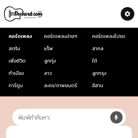
คอร์ดเพลง
คอร์ดเพลงง่ายๆ
คอร์ดเพลงโปรด
สตริง
แร็พ
สากล
เพื่อชีวิต
ลูกทุ่ง
ใต้
กำเมือง
ลาว
ลูกกรุง
การ์ตูน
ละคร/ภาพยนตร์
อีสาน