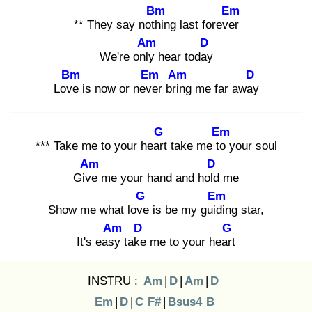
Bm
Em
** They say nothi
ng last forever
Am
D
We're only
hear today
Bm
Em
Am
D
Love
is now or neve
r brin
g me far away
G
Em
*** Take me to your heart
take me to
your soul
Am
D
Give
me your hand and hold
me
G
Em
Show me what love
is be my guidi
ng star,
Am
D
G
It's easy
take
me to your heart
INSTRU :
Am
|
D
|
Am
|
D
Em
|
D
|
C
F#
|
Bsus4
B