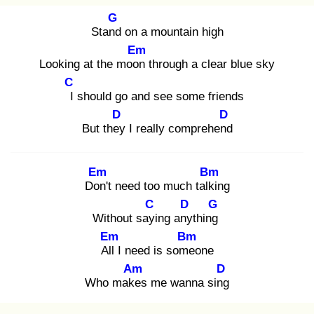
G
Stand
on a mountain high
Em
Looking at the moon
through a clear blue sky
C
I
should go and see some friends
D
D
But they
I really comprehend
Em
Bm
Don
't need too much talki
ng
C
D
G
Without sayi
ng any
thing
Em
Bm
All
I need is some
one
Am
D
Who make
s me wanna sing