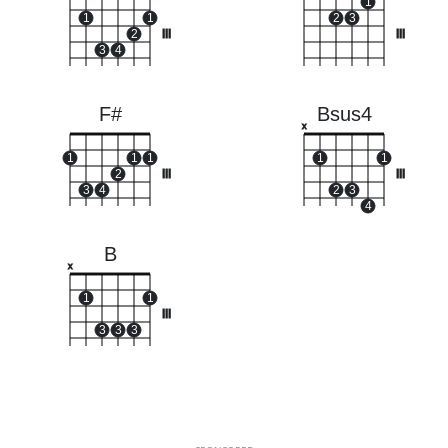
1
1
1
2
3
2
III
III
3
4
F#
Bsus4
x
1
1
1
1
1
2
III
III
3
4
2
3
4
B
x
1
1
III
3
3
3