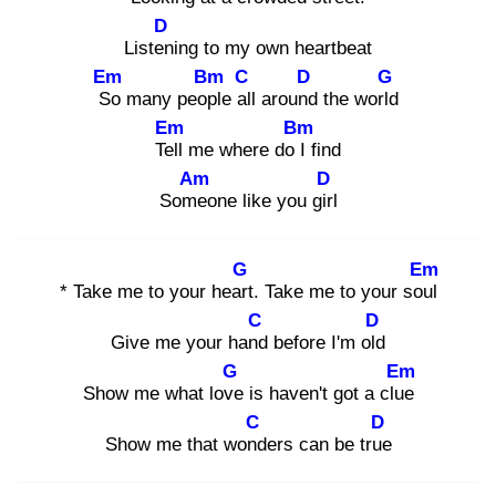
D
Listen
ing to my own heartbeat
Em
Bm
C
D
G
So
many peopl
e all
around
the world
Em
Bm
Tell
me where do I
find
Am
D
Some
one like you girl
G
Em
* Take me to your heart
. Take me to your soul
C
D
Give me your hand
before I'm old
G
Em
Show me what love
is haven't got a clue
C
D
Show me that wond
ers can be true