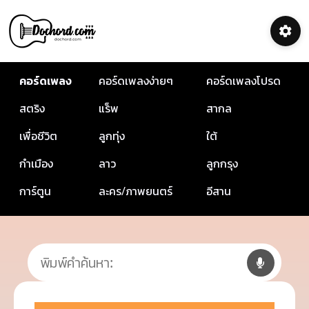
คอร์ดเพลง
คอร์ดเพลงง่ายๆ
คอร์ดเพลงโปรด
สตริง
แร็พ
สากล
เพื่อชีวิต
ลูกทุ่ง
ใต้
กำเมือง
ลาว
ลูกกรุง
การ์ตูน
ละคร/ภาพยนตร์
อีสาน