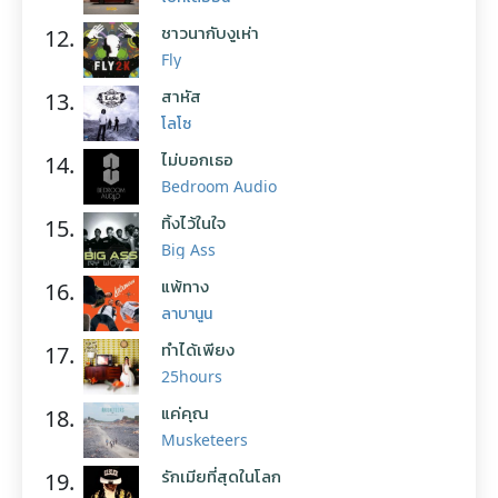
ชาวนากับงูเห่า
12.
Fly
สาหัส
13.
โลโซ
ไม่บอกเธอ
14.
Bedroom Audio
ทิ้งไว้ในใจ
15.
Big Ass
แพ้ทาง
16.
ลาบานูน
ทำได้เพียง
17.
25hours
แค่คุณ
18.
Musketeers
รักเมียที่สุดในโลก
19.