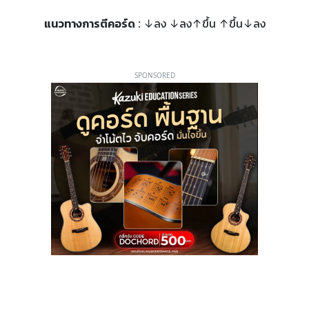
แนวทางการตีคอร์ด
: ↓ลง ↓ลง↑ขึ้น ↑ขึ้น↓ลง
SPONSORED