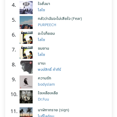
ใจสั่งมา
4.
โลโซ
กลัวว่าฉันจะไม่เสียใจ (Fear)
5.
PURPEECH
อะไรก็ยอม
6.
โลโซ
ซมซาน
7.
โลโซ
มานะ
8.
พงษ์สิทธิ์ คำภีร์
ความรัก
9.
bodyslam
ใจเหลือเหลือ
10.
Dr.Fuu
นาฬิกาทราย (sign)
11.
โบกี้ไลอ้อน