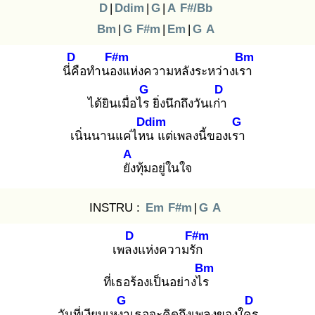
D
|
Ddim
|
G
|
A
F#/Bb
Bm
|
G
F#m
|
Em
|
G
A
D
F#m
Bm
นี่คื
อทำนอง
แห่งความหลังระหว่างเรา
G
D
ได้ยินเมื่อไร
ยิ่งนึกถึงวันเก่า
Ddim
G
เนิ่นนานแค่ไหน
แต่เพลงนี้ของเรา
A
ยัง
ทุ้มอยู่ในใจ
INSTRU :
Em
F#m
|
G
A
D
F#m
เพลง
แห่งความรัก
Bm
ที่เธอร้องเป็นอย่างไร
G
D
วันที่เงียบเหงา
เธอจะคิดถึงเพลงของใคร