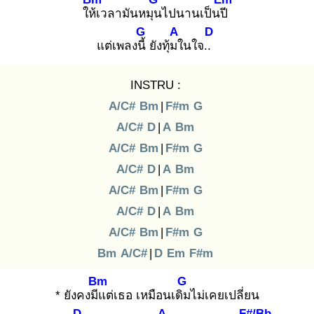
ให้เ
วลามันหมุน
ไปนานเป็นปี
G
A
D
แต่เพลงนี้
ยังทุ้มใ
นใจ..
INSTRU :
A/C#
Bm
|
F#m
G
A/C#
D
|
A
Bm
A/C#
Bm
|
F#m
G
A/C#
D
|
A
Bm
A/C#
Bm
|
F#m
G
A/C#
D
|
A
Bm
A/C#
Bm
|
F#m
G
Bm
A/C#
|
D
Em
F#m
Bm
G
* ยังคงมีแ
ต่เธอ เหมือนเดิม
ไม่เคยเปลี่ยน
D
A
F#/Bb