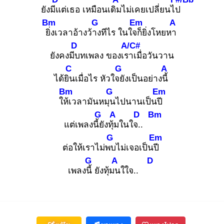
ยังมีแ
ต่เธอ เหมือนเดิม
ไม่เคยเปลี่ยนไป
Bm
G
Em
A
ยิ่ง
เวลาอ้างว้าง
ทีไร ในใจก็
ยิ่งโหยหา
D
A/C#
ยังคงมีบ
ทเพลง ของเรา
เมื่อวันวาน
C
G
A
ได้ยิน
เมื่อไร หัวใจยั
งเป็นอย่างนี้
Bm
G
Em
ให้เ
วลามันหมุน
ไปนานเป็นปี
G
A
D
Bm
แต่เพลงนี้ยั
งทุ้ม
ในใจ..
G
Em
ต่อให้เราไม่พบ
ไม่เจอเป็นปี
G
A
D
เพลงนี้
ยังทุ้มน
ใใจ..