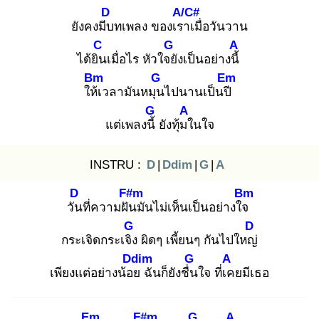
D
A/C#
ยังคงมีบ
ทเพลง ของเรา
เมื่อวันวาน
C
G
A
ได้ยิน
เมื่อไร หัวใจยั
งเป็นอย่างนี้
Bm
G
Em
ให้เ
วลามันหมุน
ไปนานเป็นปี
G
A
แต่เพลงนี้
ยังทุ้มใ
นใจ
INSTRU :
D
|
Ddim
|
G
|
A
D
F#m
Bm
วัน
ที่ความฝัน
มันไม่เห็นเป็นอย่างใจ
G
D
กระเจิดกระเจิง
ผิดๆ เพี้ยนๆ กันไปใหญ่
Ddim
G
A
เพียงแต่อย่างน้อย
ฉันก็ยังชื่น
ใจ ที่เค
ยมีเธอ
Em
F#m
G
A