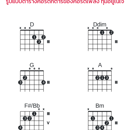
รูปแบบตารางคอร์ดกีตาร์ของคอร์ดเพลง ทุ้มอยู่ในใจ
D
Ddim
x
o
o
x
x
o
o
1
2
1
2
3
III
III
G
A
o
o
o
x
o
o
2
2
1
3
3
4
III
III
F#/Bb
Bm
x
x
x
1
III
3
2
1
1
V
2
III
4
3
4