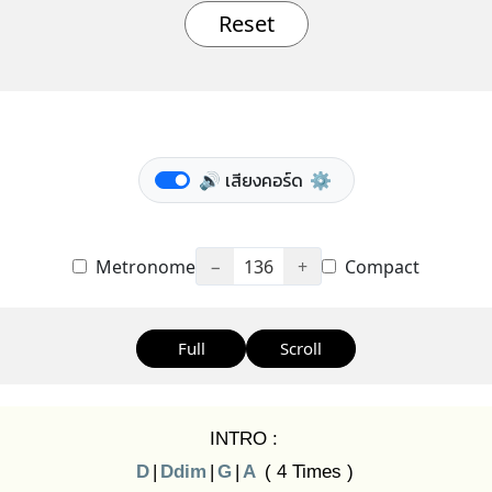
Reset
🔊 เสียงคอร์ด
⚙️
Metronome
−
136
+
Compact
Full
Scroll
INTRO :
D
|
Ddim
|
G
|
A
( 4 Times )