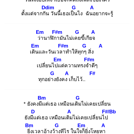
Ddim
G
A
ตั้งแต่จากกัน
วันนี้เธอเป็น
ไง ฉันอ
ยากจะรู้
Em
F#m
G
A
ว่า
นาฬิกา
มันไม่เคย
ขี้เกียจ
Em
F#m
G
A
เดิน
และวันเวลา
ทำให้ทุกๆ
สิ่ง
Em
F#m
เปลี่ยนไปแ
ต่ความทรงจำ
ดีๆ
G
A
F#
ทุกอย่าง
ยังคง เ
ก็บไว้..
Bm
G
* ยังคงมีแ
ต่เธอ เหมือนเดิม
ไม่เคยเปลี่ยน
D
A
F#/Bb
ยังมีแ
ต่เธอ เหมือนเดิม
ไม่เคยเปลี่ยนไป
Bm
G
Em
A
ยิ่ง
เวลาอ้างว้าง
ทีไร ในใจก็
ยิ่งโหยหา