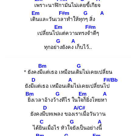
เพร
าะนาฬิกา
มันไม่เคย
ขี้เกียจ
Em
F#m
G
A
เดิน
และวันเวลา
ทำให้ทุกๆ
สิ่ง
Em
F#m
เปลี่ยนไปแ
ต่ความทรงจำ
ดีๆ
G
A
ทุกอย่าง
ยังคง เ
ก็บไว้..
Bm
G
* ยังคงมีแ
ต่เธอ เหมือนเดิม
ไม่เคยเปลี่ยน
D
A
F#/Bb
ยังมีแ
ต่เธอ เหมือนเดิม
ไม่เคยเปลี่ยนไป
Bm
G
Em
A
ยิ่ง
เวลาอ้างว้าง
ทีไร ในใจก็
ยิ่งโหยหา
D
A/C#
ยังคงมีบ
ทเพลง ของเรา
เมื่อวันวาน
C
G
A
ได้ยิน
เมื่อไร หัวใจยั
งเป็นอย่างนี้
Bm
G
Em