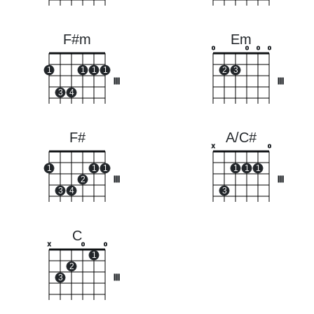
F#m
Em
o
o
o
o
1
1
1
1
2
3
III
III
3
4
F#
A/C#
x
o
1
1
1
1
1
1
2
III
III
3
4
3
C
x
o
o
1
2
3
III