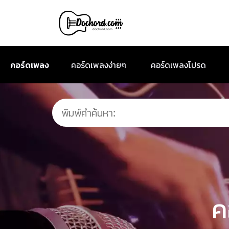
คอร์ดเพลง
คอร์ดเพลงง่ายๆ
คอร์ดเพลงโปรด
ค