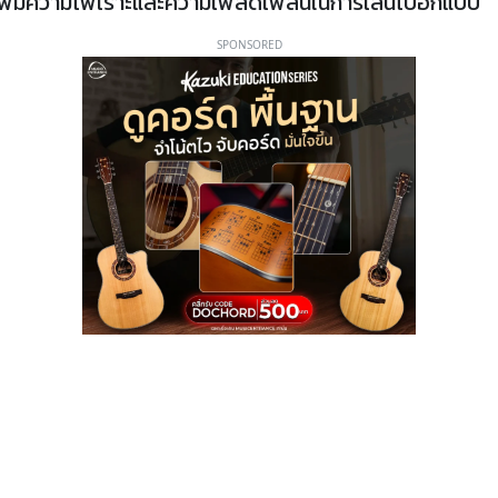
ก็เพิ่มความไพเราะและความเพลิดเพลินในการเล่นไปอีกแบบ
SPONSORED