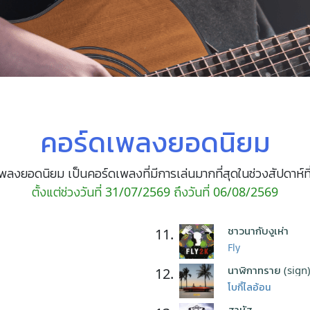
คอร์ดเพลงยอดนิยม
พลงยอดนิยม เป็นคอร์ดเพลงที่มีการเล่นมากที่สุดในช่วงสัปดาห์ที
ตั้งแต่ช่วงวันที่ 31/07/2569 ถึงวันที่ 06/08/2569
ชาวนากับงูเห่า
11.
Fly
นาฬิกาทราย (sign
12.
โบกี้ไลอ้อน
สาหัส