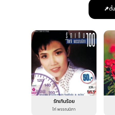
ตั
รักเกินร้อย
ไก่ พรรณนิภา