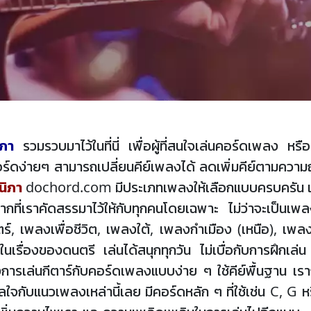
ภา
รวมรวบมาไว้ในที่นี่ เพื่อผู้ที่สนใจเล่นคอร์ดเพลง 
์ดง่ายๆ สามารถเปลี่ยนคีย์เพลงได้ ลดเพิ่มคีย์ตามความถ
นิภา
dochord.com มีประเภทเพลงให้เลือกแบบครบครัน เพ
กที่เราคัดสรรมาไว้ให้กับทุกคนโดยเฉพาะ ไม่ว่าจะเป็นเพ
เพลงเพื่อชีวิต, เพลงใต้, เพลงกำเมือง (เหนือ), เพลงล
ในเรื่องของดนตรี เล่นได้สนุกทุกวัน ไม่เบื่อกับการฝึก
องการเล่นกีตาร์กับคอร์ดเพลงแบบง่าย ๆ ใช้คีย์พื้นฐาน เรา
งกังวลใจกับแนวเพลงเหล่านี้เลย มีคอร์ดหลัก ๆ ที่ใช้เช่น C