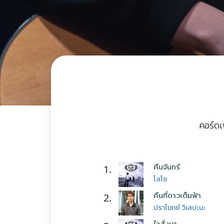
คอร์ดเ
คืนจันทร์
1.
โลโซ
คืนที่ดาวเต็มฟ้า
2.
ปราโมทย์ วิเลปะนะ
ใจสั่งมา