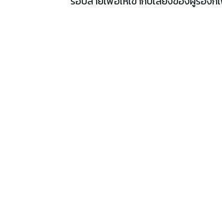
รอปสายเพื่อให้เข้ากับเสียงของผู้ร้อง