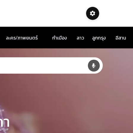
ละคร/ภาพยนตร์
กำเมือง
ลาว
ลูกกรุง
อีสาน
ภา