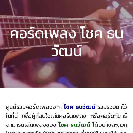
คอร์ดเพลง โชค ธน
วัฒน์
ศูนย์รวมคอร์ดเพลงจาก
โชค ธนวัฒน์
รวมรวบมาไว้
ในที่นี่ เพื่อผู้ที่สนใจเล่นคอร์ดเพลง หรือคอร์ดกีตาร์
สามารถเล่นเพลงของ
โชค ธนวัฒน์
ได้อย่างสะดวก