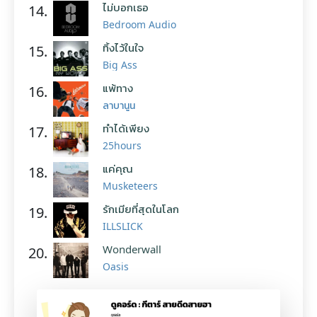
ไม่บอกเธอ
14.
Bedroom Audio
ทิ้งไว้ในใจ
15.
Big Ass
แพ้ทาง
16.
ลาบานูน
ทำได้เพียง
17.
25hours
แค่คุณ
18.
Musketeers
รักเมียที่สุดในโลก
19.
ILLSLICK
Wonderwall
20.
Oasis