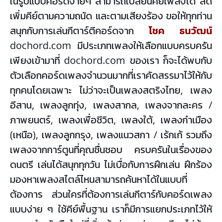
ในรูปแบบคอร์ดง่ายๆ สามารถเปลี่ยนคีย์เพลงได้ ลด
เพิ่มคีย์ตามความถนัด และตามเสียงร้อง ขอให้ทุกท่าน
สนุกกับการเล่นกีตาร์ตีคอร์ดจาก
โชค ธนวัฒน์
dochord.com มีประเภทเพลงให้เลือกแบบครบครัน
เพียงเข้ามาที่ dochord.com ของเรา ก็จะได้พบกับ
ตัวเลือกคอร์ดเพลงจำนวนมากที่เราคัดสรรมาไว้ให้กับ
ทุกคนโดยเฉพาะ ไม่ว่าจะเป็นเพลงสตริงไทย, เพลง
อีสาน, เพลงลูกทุ่ง, เพลงสากล, เพลงจากละคร /
ภาพยนตร์, เพลงเพื่อชีวิต, เพลงใต้, เพลงกำเมือง
(เหนือ), เพลงลูกกรุง, เพลงแนวสกา / เร้กเก้ รวมถึง
เพลงจากการ์ตูนที่คุณชื่นชอบ ครบครันในเรื่องของ
ดนตรี เล่นได้สนุกทุกวัน ไม่เบื่อกับการฝึกเล่น ฝึกร้อง
มองหาเพลงสไตล์ไหนสามารถค้นหาได้ในแบบที่
ต้องการ ส่วนใครที่ต้องการเล่นกีตาร์กับคอร์ดเพลง
แบบง่าย ๆ ใช้คีย์พื้นฐาน เราก็มีการแยกประเภทไว้ให้