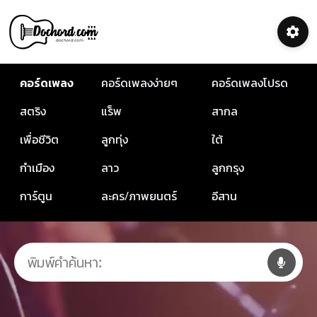
คอร์ดเพลง
คอร์ดเพลงง่ายๆ
คอร์ดเพลงโปรด
สตริง
แร็พ
สากล
เพื่อชีวิต
ลูกทุ่ง
ใต้
กำเมือง
ลาว
ลูกกรุง
การ์ตูน
ละคร/ภาพยนตร์
อีสาน