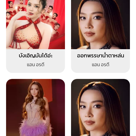
บังเอิญมันได้อ่ะ
ออกพรรษาน้ำตาหล่น
แอน อรดี
แอน อรดี