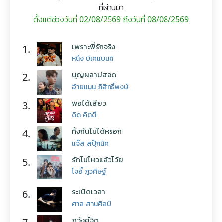
ที่ผ่านมา
ตั้งแต่ช่วงวันที่ 02/08/2569 ถึงวันที่ 08/08/2569
เพราะพี่รักจริง
1.
หนึ่ง บีเคแบนด์
บุญผลาบ่ฮอด
2.
อ้ายแมน ภิสิทธิ์พงษ์
พอได้เสียว
3.
ดิด คิตตี้
ทิ้งกันไม่ได้หรอก
4.
แจ๊ส สปุ๊กนิค
รักไม่ไหวแล้วโว้ย
5.
โจอี้ ภูวศิษฐ์
ระเบิดเวลา
6.
ศาล สานศิลป์
ภวังค์จิต