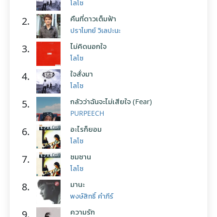
โลโซ
คืนที่ดาวเต็มฟ้า
2.
ปราโมทย์ วิเลปะนะ
ไม่คิดนอกใจ
3.
โลโซ
ใจสั่งมา
4.
โลโซ
กลัวว่าฉันจะไม่เสียใจ (Fear)
5.
PURPEECH
อะไรก็ยอม
6.
โลโซ
ซมซาน
7.
โลโซ
มานะ
8.
พงษ์สิทธิ์ คำภีร์
ความรัก
9.