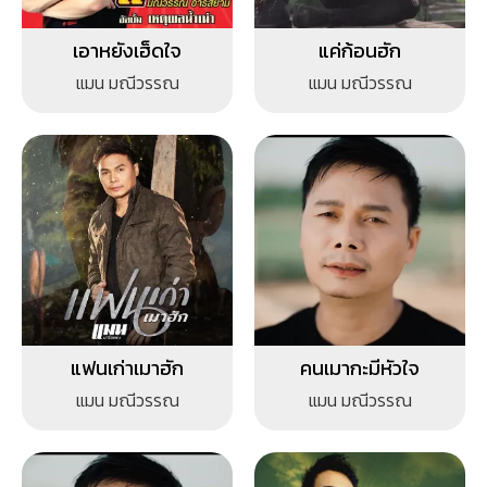
เอาหยังเฮ็ดใจ
แค่ก้อนฮัก
แมน มณีวรรณ
แมน มณีวรรณ
แฟนเก่าเมาฮัก
คนเมากะมีหัวใจ
แมน มณีวรรณ
แมน มณีวรรณ