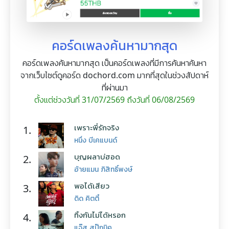
คอร์ดเพลงค้นหามากสุด
คอร์ดเพลงค้นหามากสุด เป็นคอร์ดเพลงที่มีการค้นหาค้นหา
จากเว็บไซต์ดูคอร์ด dochord.com มากที่สุดในช่วงสัปดาห์
ที่ผ่านมา
ตั้งแต่ช่วงวันที่ 31/07/2569 ถึงวันที่ 06/08/2569
เพราะพี่รักจริง
1.
หนึ่ง บีเคแบนด์
บุญผลาบ่ฮอด
2.
อ้ายแมน ภิสิทธิ์พงษ์
พอได้เสียว
3.
ดิด คิตตี้
ทิ้งกันไม่ได้หรอก
4.
แจ๊ส สปุ๊กนิค