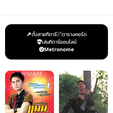
ตั้งสายกีตาร์
ตารางคอร์ด
เล่นกีตาร์ออนไลน์
Metronome