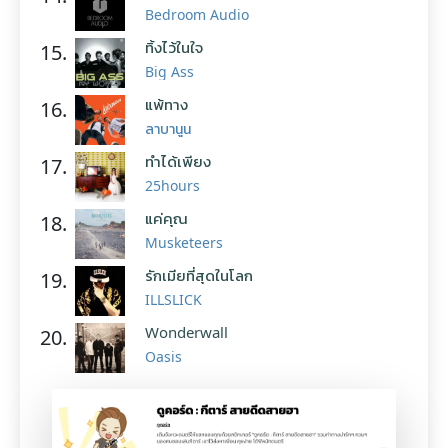
Bedroom Audio
ทิ้งไว้ในใจ
15.
Big Ass
แพ้ทาง
16.
ลาบานูน
ทำได้เพียง
17.
25hours
แค่คุณ
18.
Musketeers
รักเมียที่สุดในโลก
19.
ILLSLICK
Wonderwall
20.
Oasis