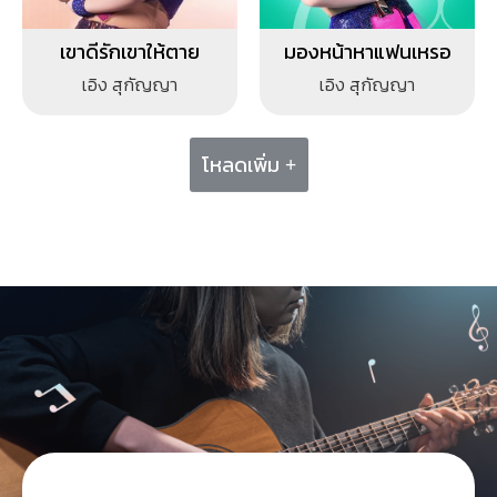
เขาดีรักเขาให้ตาย
มองหน้าหาแฟนเหรอ
เอิง สุกัญญา
เอิง สุกัญญา
โหลดเพิ่ม +