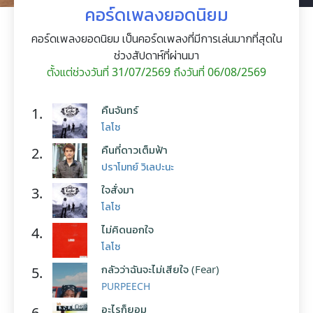
คอร์ดเพลงยอดนิยม
คอร์ดเพลงยอดนิยม เป็นคอร์ดเพลงที่มีการเล่นมากที่สุดใน
ช่วงสัปดาห์ที่ผ่านมา
ตั้งแต่ช่วงวันที่ 31/07/2569 ถึงวันที่ 06/08/2569
คืนจันทร์
1.
โลโซ
คืนที่ดาวเต็มฟ้า
2.
ปราโมทย์ วิเลปะนะ
ใจสั่งมา
3.
โลโซ
ไม่คิดนอกใจ
4.
โลโซ
กลัวว่าฉันจะไม่เสียใจ (Fear)
5.
PURPEECH
อะไรก็ยอม
6.