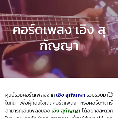
คอร์ดเพลง เอิง สุ
กัญญา
ศูนย์รวมคอร์ดเพลงจาก
เอิง สุกัญญา
รวมรวบมาไว้
ในที่นี่ เพื่อผู้ที่สนใจเล่นคอร์ดเพลง หรือคอร์ดกีตาร์
สามารถเล่นเพลงของ
เอิง สุกัญญา
ได้อย่างสะดวก