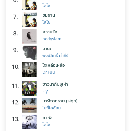
โลโซ
ซมซาน
7.
โลโซ
ความรัก
8.
bodyslam
มานะ
9.
พงษ์สิทธิ์ คำภีร์
ใจเหลือเหลือ
10.
Dr.Fuu
ชาวนากับงูเห่า
11.
Fly
นาฬิกาทราย (sign)
12.
โบกี้ไลอ้อน
สาหัส
13.
โลโซ