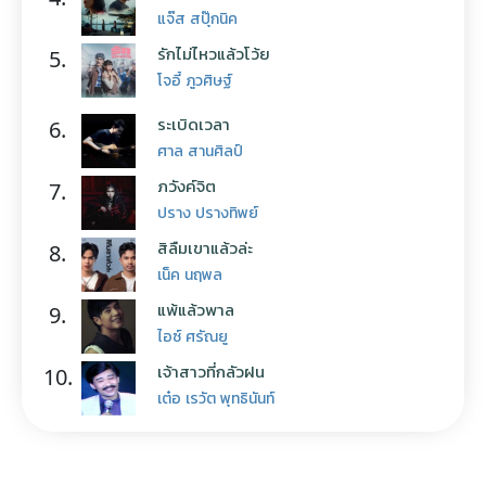
แจ๊ส สปุ๊กนิค
รักไม่ไหวแล้วโว้ย
5.
โจอี้ ภูวศิษฐ์
ระเบิดเวลา
6.
ศาล สานศิลป์
ภวังค์จิต
7.
ปราง ปรางทิพย์
สิลืมเขาแล้วล่ะ
8.
เน็ค นฤพล
แพ้แล้วพาล
9.
ไอซ์ ศรัณยู
เจ้าสาวที่กลัวฝน
10.
เต๋อ เรวัต พุทธินันท์