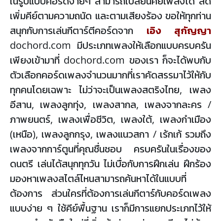
ในรูปแบบคอร์ดง่ายๆ สามารถเปลี่ยนคีย์เพลงได้ ลด
เพิ่มคีย์ตามความถนัด และตามเสียงร้อง ขอให้ทุกท่าน
สนุกกับการเล่นกีตาร์ตีคอร์ดจาก
เอิง สุกัญญา
dochord.com มีประเภทเพลงให้เลือกแบบครบครัน
เพียงเข้ามาที่ dochord.com ของเรา ก็จะได้พบกับ
ตัวเลือกคอร์ดเพลงจำนวนมากที่เราคัดสรรมาไว้ให้กับ
ทุกคนโดยเฉพาะ ไม่ว่าจะเป็นเพลงสตริงไทย, เพลง
อีสาน, เพลงลูกทุ่ง, เพลงสากล, เพลงจากละคร /
ภาพยนตร์, เพลงเพื่อชีวิต, เพลงใต้, เพลงกำเมือง
(เหนือ), เพลงลูกกรุง, เพลงแนวสกา / เร้กเก้ รวมถึง
เพลงจากการ์ตูนที่คุณชื่นชอบ ครบครันในเรื่องของ
ดนตรี เล่นได้สนุกทุกวัน ไม่เบื่อกับการฝึกเล่น ฝึกร้อง
มองหาเพลงสไตล์ไหนสามารถค้นหาได้ในแบบที่
ต้องการ ส่วนใครที่ต้องการเล่นกีตาร์กับคอร์ดเพลง
แบบง่าย ๆ ใช้คีย์พื้นฐาน เราก็มีการแยกประเภทไว้ให้