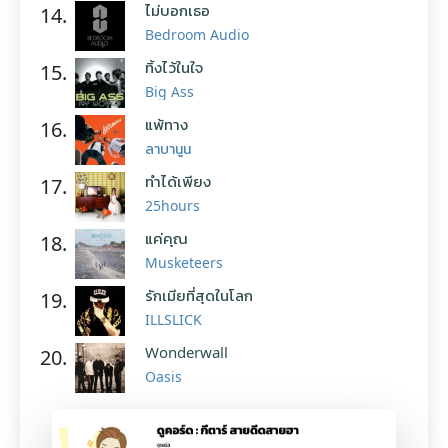
ไม่บอกเธอ
14.
Bedroom Audio
ทิ้งไว้ในใจ
15.
Big Ass
แพ้ทาง
16.
ลาบานูน
ทำได้เพียง
17.
25hours
แค่คุณ
18.
Musketeers
รักเมียที่สุดในโลก
19.
ILLSLICK
Wonderwall
20.
Oasis