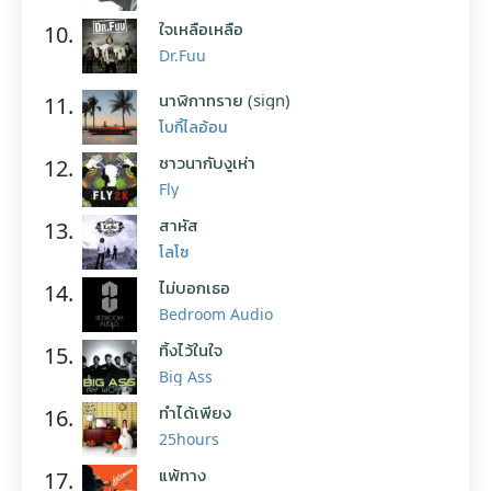
ใจเหลือเหลือ
10.
Dr.Fuu
นาฬิกาทราย (sign)
11.
โบกี้ไลอ้อน
ชาวนากับงูเห่า
12.
Fly
สาหัส
13.
โลโซ
ไม่บอกเธอ
14.
Bedroom Audio
ทิ้งไว้ในใจ
15.
Big Ass
ทำได้เพียง
16.
25hours
แพ้ทาง
17.