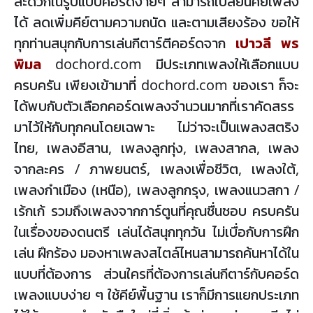
สะดวกในรูปแบบคอร์ดง่ายๆ สามารถเปลี่ยนคีย์เพลง
ได้ ลดเพิ่มคีย์ตามความถนัด และตามเสียงร้อง ขอให้
ทุกท่านสนุกกับการเล่นกีตาร์ตีคอร์ดจาก
เปาวลี พร
พิมล
dochord.com มีประเภทเพลงให้เลือกแบบ
ครบครัน เพียงเข้ามาที่ dochord.com ของเรา ก็จะ
ได้พบกับตัวเลือกคอร์ดเพลงจำนวนมากที่เราคัดสรร
มาไว้ให้กับทุกคนโดยเฉพาะ ไม่ว่าจะเป็นเพลงสตริง
ไทย, เพลงอีสาน, เพลงลูกทุ่ง, เพลงสากล, เพลง
จากละคร / ภาพยนตร์, เพลงเพื่อชีวิต, เพลงใต้,
เพลงกำเมือง (เหนือ), เพลงลูกกรุง, เพลงแนวสกา /
เร้กเก้ รวมถึงเพลงจากการ์ตูนที่คุณชื่นชอบ ครบครัน
ในเรื่องของดนตรี เล่นได้สนุกทุกวัน ไม่เบื่อกับการฝึก
เล่น ฝึกร้อง มองหาเพลงสไตล์ไหนสามารถค้นหาได้ใน
แบบที่ต้องการ ส่วนใครที่ต้องการเล่นกีตาร์กับคอร์ด
เพลงแบบง่าย ๆ ใช้คีย์พื้นฐาน เราก็มีการแยกประเภท