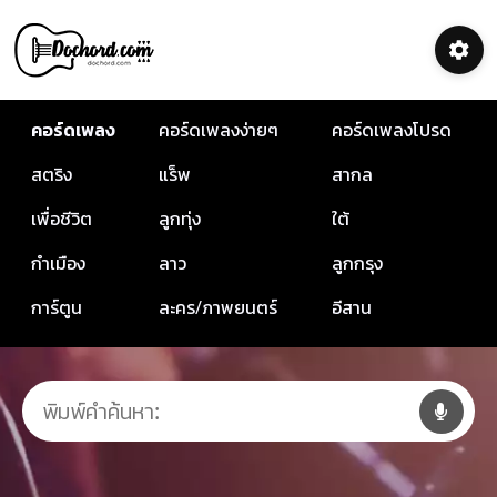
คอร์ดเพลง
คอร์ดเพลงง่ายๆ
คอร์ดเพลงโปรด
สตริง
แร็พ
สากล
เพื่อชีวิต
ลูกทุ่ง
ใต้
กำเมือง
ลาว
ลูกกรุง
การ์ตูน
ละคร/ภาพยนตร์
อีสาน