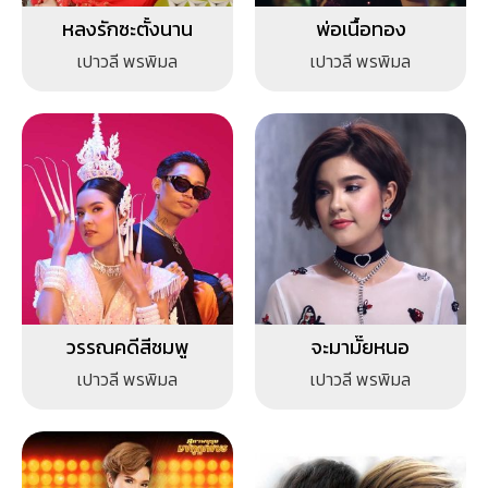
หลงรักซะตั้งนาน
พ่อเนื้อทอง
เปาวลี พรพิมล
เปาวลี พรพิมล
วรรณคดีสีชมพู
จะมามั๊ยหนอ
เปาวลี พรพิมล
เปาวลี พรพิมล