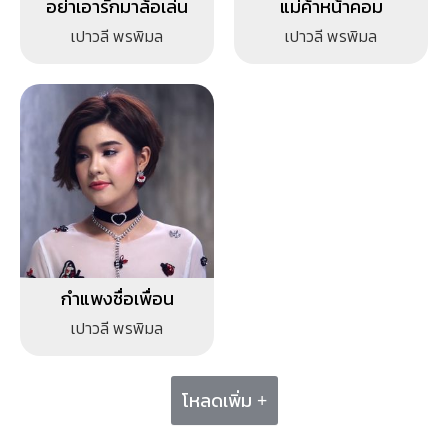
อย่าเอารักมาล้อเล่น
แม่ค้าหน้าคอม
เปาวลี พรพิมล
เปาวลี พรพิมล
กำแพงชื่อเพื่อน
เปาวลี พรพิมล
โหลดเพิ่ม +