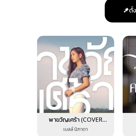
ตั
พาขวัญเศร้า (COVER
VERSION)
เบลล์ นิภาดา