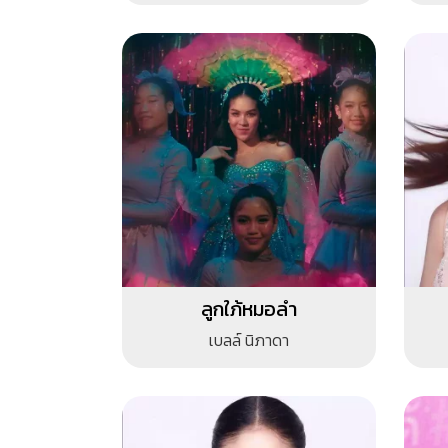
ลูกใภ้หมอลำ
เบลล์ นิภาดา