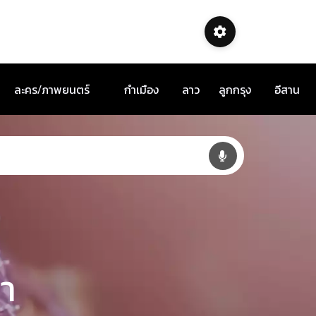
ละคร/ภาพยนตร์
กำเมือง
ลาว
ลูกกรุง
อีสาน
ดา