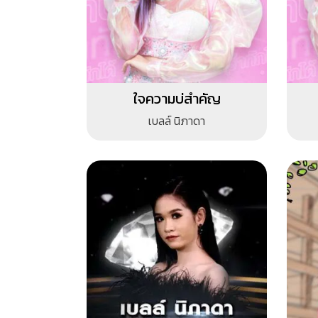
ใจความบ่สำคัญ
เบลล์ นิภาดา