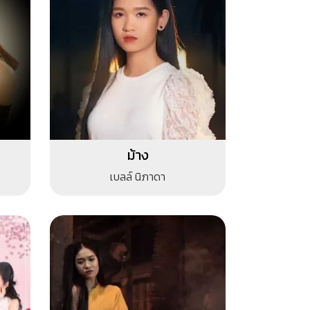
ม้าง
เบลล์ นิภาดา