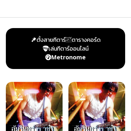
ตั้งสายกีตาร์
ตารางคอร์ด
เล่นกีตาร์ออนไลน์
Metronome