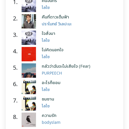
คืนจันทร์
1.
โลโซ
คืนที่ดาวเต็มฟ้า
2.
ปราโมทย์ วิเลปะนะ
ใจสั่งมา
3.
โลโซ
ไม่คิดนอกใจ
4.
โลโซ
กลัวว่าฉันจะไม่เสียใจ (Fear)
5.
PURPEECH
อะไรก็ยอม
6.
โลโซ
ซมซาน
7.
โลโซ
ความรัก
8.
bodyslam