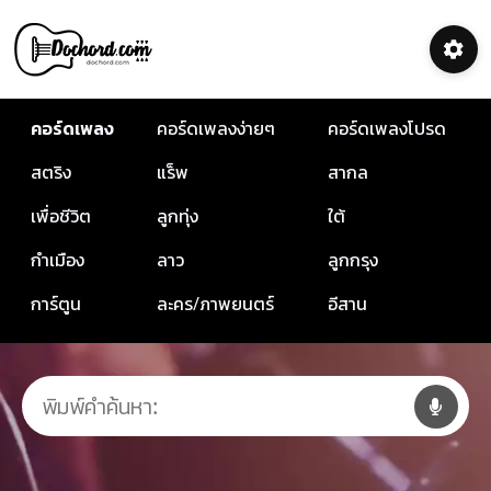
คอร์ดเพลง
คอร์ดเพลงง่ายๆ
คอร์ดเพลงโปรด
สตริง
แร็พ
สากล
เพื่อชีวิต
ลูกทุ่ง
ใต้
กำเมือง
ลาว
ลูกกรุง
การ์ตูน
ละคร/ภาพยนตร์
อีสาน