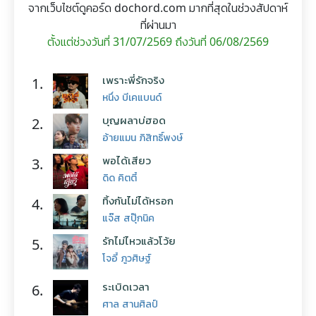
จากเว็บไซต์ดูคอร์ด dochord.com มากที่สุดในช่วงสัปดาห์
ที่ผ่านมา
ตั้งแต่ช่วงวันที่ 31/07/2569 ถึงวันที่ 06/08/2569
เพราะพี่รักจริง
1.
หนึ่ง บีเคแบนด์
บุญผลาบ่ฮอด
2.
อ้ายแมน ภิสิทธิ์พงษ์
พอได้เสียว
3.
ดิด คิตตี้
ทิ้งกันไม่ได้หรอก
4.
แจ๊ส สปุ๊กนิค
รักไม่ไหวแล้วโว้ย
5.
โจอี้ ภูวศิษฐ์
ระเบิดเวลา
6.
ศาล สานศิลป์