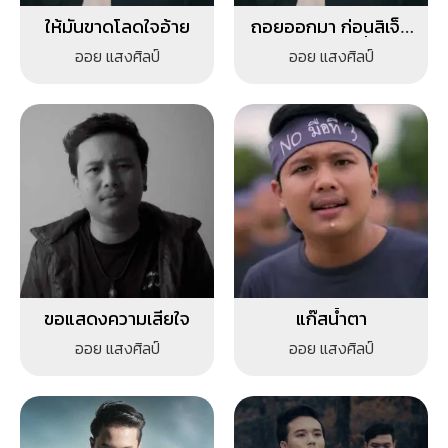
ให้มันขาดโลดใจอ้าย
ถอยออกมา ก่อนสิเจ็บ
ไปคักกว่านี้
ออย แสงศิลป์
ออย แสงศิลป์
ขอแสดงความเสียใจ
แก๊สน้ำตา
ออย แสงศิลป์
ออย แสงศิลป์