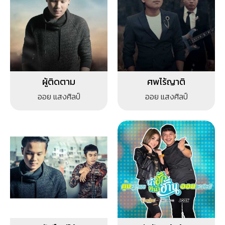
ผู้ติดตาม
ศพไร้ญาติ
ออย แสงศิลป์
ออย แสงศิลป์