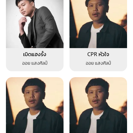
เบิดแฮงรั้ง
CPR หัวใจ
ออย แสงศิลป์
ออย แสงศิลป์