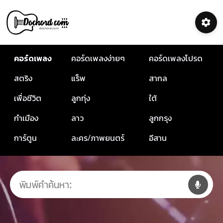
คอร์ดเพลง
คอร์ดเพลงง่ายๆ
คอร์ดเพลงโปรด
สตริง
แร็พ
สากล
เพื่อชีวิต
ลูกทุ่ง
ใต้
กำเมือง
ลาว
ลูกกรุง
การ์ตูน
ละคร/ภาพยนตร์
อีสาน