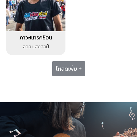
ภาวะแทรกซ้อน
ออย แสงศิลป์
โหลดเพิ่ม +