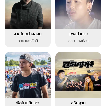
จากไปอย่างสงบ
แพงปานตา
ออย แสงศิลป์
ออย แสงศิลป์
พ้อใหม่ลืมเก่า
อธิษฐาน