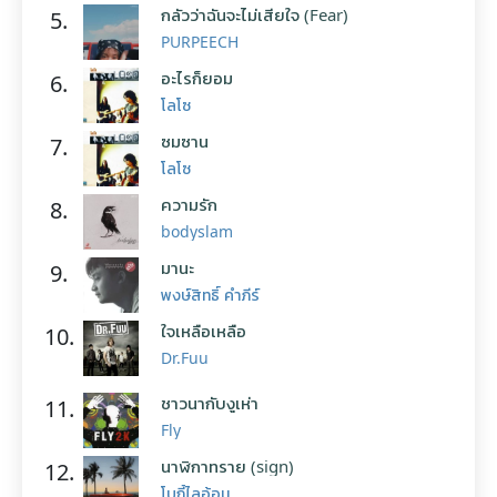
กลัวว่าฉันจะไม่เสียใจ (Fear)
5.
PURPEECH
อะไรก็ยอม
6.
โลโซ
ซมซาน
7.
โลโซ
ความรัก
8.
bodyslam
มานะ
9.
พงษ์สิทธิ์ คำภีร์
ใจเหลือเหลือ
10.
Dr.Fuu
ชาวนากับงูเห่า
11.
Fly
นาฬิกาทราย (sign)
12.
โบกี้ไลอ้อน