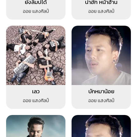
ยังลืมบ่ได้
น่าฮัก หน้าฮ้าน
ออย แสงศิลป์
ออย แสงศิลป์
เลว
บักหมาน้อย
ออย แสงศิลป์
ออย แสงศิลป์