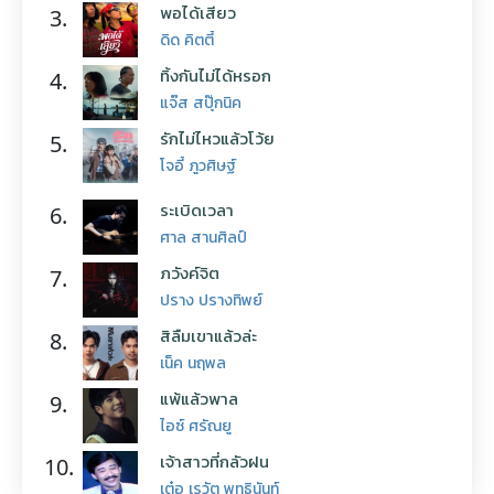
พอได้เสียว
3.
ดิด คิตตี้
ทิ้งกันไม่ได้หรอก
4.
แจ๊ส สปุ๊กนิค
รักไม่ไหวแล้วโว้ย
5.
โจอี้ ภูวศิษฐ์
ระเบิดเวลา
6.
ศาล สานศิลป์
ภวังค์จิต
7.
ปราง ปรางทิพย์
สิลืมเขาแล้วล่ะ
8.
เน็ค นฤพล
แพ้แล้วพาล
9.
ไอซ์ ศรัณยู
เจ้าสาวที่กลัวฝน
10.
เต๋อ เรวัต พุทธินันท์