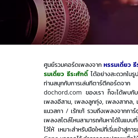
ศูนย์รวมคอร์ดเพลงจาก
หรรมเดี่ยว ธีร
รมเดี่ยว ธีระศักดิ์
ได้อย่างสะดวกในรูป
ท่านสนุกกับการเล่นกีตาร์ตีคอร์ดจาก
dochord.com ของเรา ก็จะได้พบกับตัว
เพลงอีสาน, เพลงลูกทุ่ง, เพลงสากล, 
แนวสกา / เร้กเก้ รวมถึงเพลงจากการ์ตู
เพลงสไตล์ไหนสามารถค้นหาได้ในแบบที่ต้
ไว้ให้ เหมาะสำหรับมือใหม่ที่เริ่มเข้าส