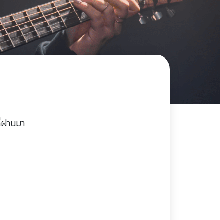
่ผ่านมา
)