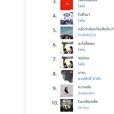
3.
โลโซ
ใจสั่งมา
4.
โลโซ
กลัวว่าฉันจะไม่เสียใจ (
5.
PURPEECH
อะไรก็ยอม
6.
โลโซ
ซมซาน
7.
โลโซ
มานะ
8.
พงษ์สิทธิ์ คำภีร์
ความรัก
9.
bodyslam
ใจเหลือเหลือ
10.
Dr.Fuu