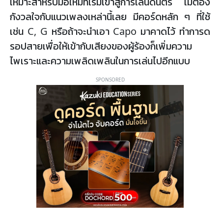
เหมาะสำหรับมือใหม่ที่เริ่มเข้าสู่การเล่นดนตรี ไม่ต้อง
กังวลใจกับแนวเพลงเหล่านี้เลย มีคอร์ดหลัก ๆ ที่ใช้
เช่น C, G หรือถ้าจะนำเอา Capo มาคาดไว้ ทำการด
รอปสายเพื่อให้เข้ากับเสียงของผู้ร้องก็เพิ่มความ
ไพเราะและความเพลิดเพลินในการเล่นไปอีกแบบ
SPONSORED