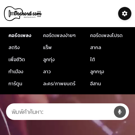
คอร์ดเพลง
คอร์ดเพลงง่ายๆ
คอร์ดเพลงโปรด
สตริง
แร็พ
สากล
เพื่อชีวิต
ลูกทุ่ง
ใต้
กำเมือง
ลาว
ลูกกรุง
การ์ตูน
ละคร/ภาพยนตร์
อีสาน