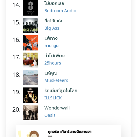
ไม่บอกเธอ
14.
Bedroom Audio
ทิ้งไว้ในใจ
15.
Big Ass
แพ้ทาง
16.
ลาบานูน
ทำได้เพียง
17.
25hours
แค่คุณ
18.
Musketeers
รักเมียที่สุดในโลก
19.
ILLSLICK
Wonderwall
20.
Oasis